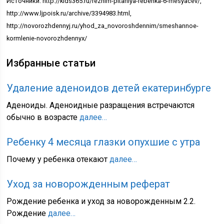
Источники: http://kids365.ru/rezhim-pitaniya-rebenka-6-mesyacev/,
http://www.ljpoisk.ru/archive/3394983.html,
http://novorozhdennyj.ru/yhod_za_novoroshdennim/smeshannoe-
kormlenie-novorozhdennyx/
Избранные статьи
Удаление аденоидов детей екатеринбурге
Аденоиды. Аденоидные разращения встречаются
обычно в возрасте
далее…
Ребенку 4 месяца глазки опухшие с утра
Почему у ребенка отекают
далее…
Уход за новорожденным реферат
Рождение ребенка и уход за новорожденным 2.2.
Рождение
далее…