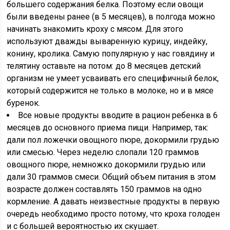
большего содержания белка. Поэтому если овощи
были введены ранее (в 5 месяцев), в полгода можно
начинать знакомить кроху с мясом. Для этого
используют дважды вываренную курицу, индейку,
конину, кролика. Самую популярную у нас говядину и
телятину оставьте на потом: до 8 месяцев детский
организм не умеет усваивать его специфичный белок,
который содержится не только в молоке, но и в мясе
буренок.
Все новые продукты вводите в рацион ребенка в 6
месяцев до основного приема пищи. Например, так:
дали пол ложечки овощного пюре, докормили грудью
или смесью. Через неделю слопали 120 граммов
овощного пюре, немножко докормили грудью или
дали 30 граммов смеси. Общий объем питания в этом
возрасте должен составлять 150 граммов на одно
кормление. А давать неизвестные продукты в первую
очередь необходимо просто потому, что кроха голоден
и с большей вероятностью их скушает.