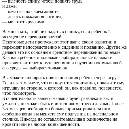
— выгибать спину, чтобы поднять грудь,
и даже:
— качаться на своем животе,
— делать ножками велосипед,
— молотить ручками.
Важно знать, чтоб не впадать в панику, если ребенок 5
месяцев не переворачивается!
Некоторые дети пропускают этот шаг в своем развитии и
переходят непосредственно к сидению и ползанию. Другие же
делают это их основным средством передвижения по земле.
Как ваш ребенок продолжает набирать новые навыки и
проявлять интерес к путешествию и изучению окружающей
его среды — выбирает только он.
Вы можете поощрить новые познания ребенка через игру
Если вы замечаете, что он крутится спонтанно, покажите ему
игрушку на стороне, к которой он, как правило, повернется,
чтоб посмотреть.
Эта деятельность вашего малыша будет развлекать вас и
умилять, но может быть и источником стресса для вас. После
3-х месяцев необходимо больше присматривать за ним,
особенно когда вы меняете ему подгузник на пеленальном
столике. Никогда не оставляйте малыша в одиночестве на
кровати или на любой возвышенности.