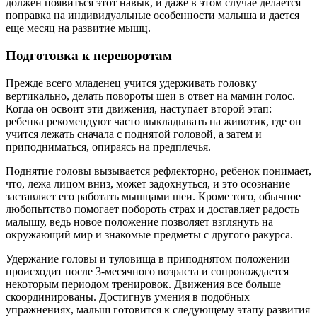
должен появиться этот навык, и даже в этом случае делается
поправка на индивидуальные особенности малыша и дается
еще месяц на развитие мышц.
Подготовка к переворотам
Прежде всего младенец учится удерживать головку
вертикально, делать повороты шеи в ответ на мамин голос.
Когда он освоит эти движения, наступает второй этап:
ребенка рекомендуют часто выкладывать на животик, где он
учится лежать сначала с поднятой головой, а затем и
приподниматься, опираясь на предплечья.
Поднятие головы вызывается рефлекторно, ребенок понимает,
что, лежа лицом вниз, может задохнуться, и это осознание
заставляет его работать мышцами шеи. Кроме того, обычное
любопытство помогает побороть страх и доставляет радость
малышу, ведь новое положение позволяет взглянуть на
окружающий мир и знакомые предметы с другого ракурса.
Удержание головы и туловища в приподнятом положении
происходит после 3-месячного возраста и сопровождается
некоторым периодом тренировок. Движения все больше
скоординированы. Достигнув умения в подобных
упражнениях, малыш готовится к следующему этапу развития