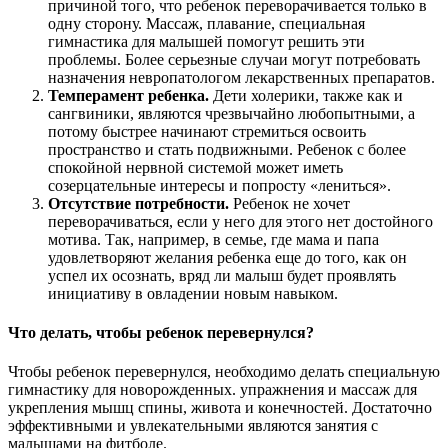
причиной того, что ребенок переворачивается только в
одну сторону. Массаж, плавание, специальная
гимнастика для малышей помогут решить эти
проблемы. Более серьезные случаи могут потребовать
назначения невропатологом лекарственных препаратов.
Темперамент ребенка.
Дети холерики, также как и
сангвиники, являются чрезвычайно любопытными, а
потому быстрее начинают стремиться освоить
пространство и стать подвижными. Ребенок с более
спокойной нервной системой может иметь
созерцательные интересы и попросту «лениться».
Отсутствие потребности.
Ребенок не хочет
переворачиваться, если у него для этого нет достойного
мотива. Так, например, в семье, где мама и папа
удовлетворяют желания ребенка еще до того, как он
успел их осознать, вряд ли малыш будет проявлять
инициативу в овладении новым навыком.
Что делать, чтобы ребенок перевернулся?
Чтобы ребенок перевернулся, необходимо делать специальную
гимнастику для новорожденных. упражнения и массаж для
укрепления мышц спины, живота и конечностей. Достаточно
эффективными и увлекательными являются занятия с
малышами на фитболе.