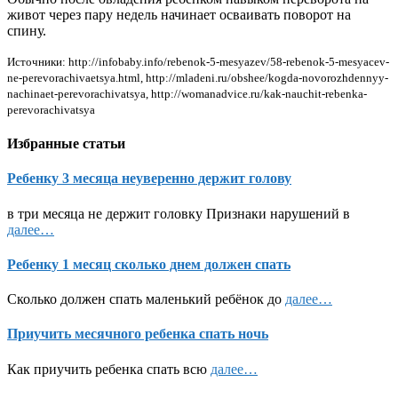
живот через пару недель начинает осваивать поворот на
спину.
Источники: http://infobaby.info/rebenok-5-mesyazev/58-rebenok-5-mesyacev-
ne-perevorachivaetsya.html, http://mladeni.ru/obshee/kogda-novorozhdennyy-
nachinaet-perevorachivatsya, http://womanadvice.ru/kak-nauchit-rebenka-
perevorachivatsya
Избранные статьи
Ребенку 3 месяца неуверенно держит голову
в три месяца не держит головку Признаки нарушений в
далее…
Ребенку 1 месяц сколько днем должен спать
Cколько должен спать маленький ребёнок до
далее…
Приучить месячного ребенка спать ночь
Как приучить ребенка спать всю
далее…