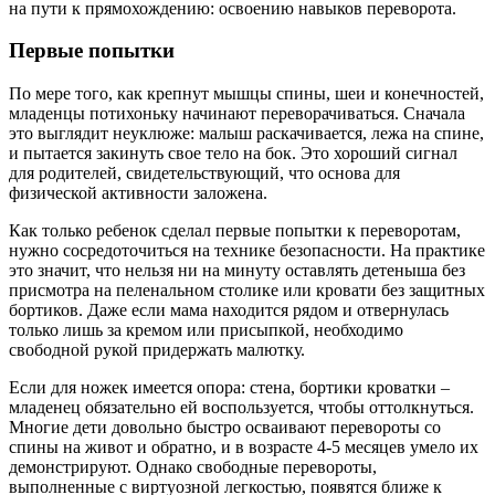
на пути к прямохождению: освоению навыков переворота.
Первые попытки
По мере того, как крепнут мышцы спины, шеи и конечностей,
младенцы потихоньку начинают переворачиваться. Сначала
это выглядит неуклюже: малыш раскачивается, лежа на спине,
и пытается закинуть свое тело на бок. Это хороший сигнал
для родителей, свидетельствующий, что основа для
физической активности заложена.
Как только ребенок сделал первые попытки к переворотам,
нужно сосредоточиться на технике безопасности. На практике
это значит, что нельзя ни на минуту оставлять детеныша без
присмотра на пеленальном столике или кровати без защитных
бортиков. Даже если мама находится рядом и отвернулась
только лишь за кремом или присыпкой, необходимо
свободной рукой придержать малютку.
Если для ножек имеется опора: стена, бортики кроватки –
младенец обязательно ей воспользуется, чтобы оттолкнуться.
Многие дети довольно быстро осваивают перевороты со
спины на живот и обратно, и в возрасте 4-5 месяцев умело их
демонстрируют. Однако свободные перевороты,
выполненные с виртуозной легкостью, появятся ближе к