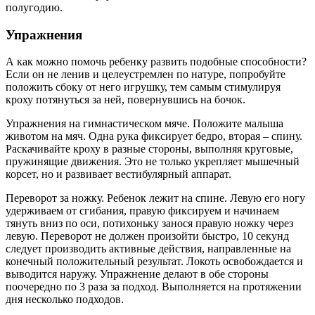
полугодию.
Упражнения
А как можно помочь ребенку развить подобные способности?
Если он не ленив и целеустремлен по натуре, попробуйте
положить сбоку от него игрушку, тем самым стимулируя
кроху потянуться за ней, повернувшись на бочок.
Упражнения на гимнастическом мяче. Положите малыша
животом на мяч. Одна рука фиксирует бедро, вторая – спину.
Раскачивайте кроху в разные стороны, выполняя круговые,
пружинящие движения. Это не только укрепляет мышечный
корсет, но и развивает вестибулярный аппарат.
Переворот за ножку. Ребенок лежит на спине. Левую его ногу
удерживаем от сгибания, правую фиксируем и начинаем
тянуть вниз по оси, потихоньку занося правую ножку через
левую. Переворот не должен произойти быстро, 10 секунд
следует производить активные действия, направленные на
конечный положительный результат. Локоть освобождается и
выводится наружу. Упражнение делают в обе стороны
поочередно по 3 раза за подход. Выполняется на протяжении
дня несколько подходов.