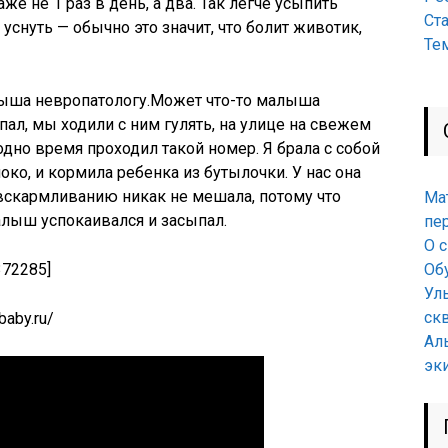
е не 1 раз в день, а два. Так легче усыпить
Ст
уснуть — обычно это значит, что болит животик,
Те
алыша невропатологу.Может что-то малыша
пал, мы ходили с ним гулять, на улице на свежем
одно время проходил такой номер. Я брала с собой
ко, и кормила ребенка из бутылочки. У нас она
вскармливанию никак не мешала, потому что
Ма
алыш успокаивался и засыпал.
пе
О 
372285]
Об
Ул
ск
baby.ru/
Ал
эк