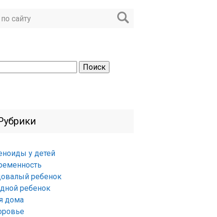
ти:
Рубрики
еноиды у детей
ременность
довалый ребенок
удной ребенок
я дома
оровье