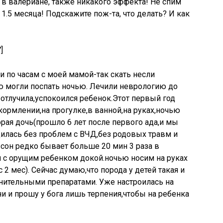
и в валериане, также никакого эффекта! Не спим
 1.5 месяца! Подскажите пож-та, что делать? И как
]
и по часам с моей мамой-так скать несли
ю могли поспать ночью. Лечили неврологию до
и отлучила,успокоился ребенок.Этот первый год
кормлении,на прогулке,в ванной,на руках,ночью
орая дочь(прошло 6 лет после первого ада,и мы
дилась без проблем с ВЧД,без родовых травм и
 сон редко бывает больше 20 мин 3 раза в
м с орущим ребенком докой.ночью носим на руках
 2 мес). Сейчас думаю,что порода у детей такая и
нительными препаратами. Уже настроилась на
и и прошу у бога лишь терпения,чтобы на ребенка