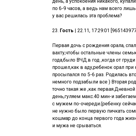
день, а успокоения никакого, купал
по 6-9 часов, а ведь нам всего лишь
у вас решилась эта проблема?
23.
Гость
| 22.11, 17:29:01 [965143977
Первая дочь с рождения орала, спал
вахту,чтобы остальные члены семь
года,было ВЧД.в год ,когда от груд
прошел,как в аду,ребенок орал при 
просыпался по 5-6 раз. Родилась вт
немного подзабыли все ) Вторая ро
точно такая же ,как первая.Дневной
день,гуляем макс.40 мин-и забегае
с мужем по-очереди.(ребенку сейчас
не нужно было первую пичкать сом
кошмар до конца первого года жизн
и мужа не срываться.