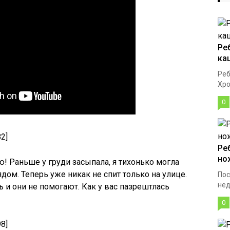
Ре
ка
Реб
Хро
0
82]
Ре
но
! Раньше у груди засыпала, я тихонько могла
рядом. Теперь уже никак не спит только на улице.
Пос
нед
 и они не помогают. Как у вас пазрештлась
0
98]