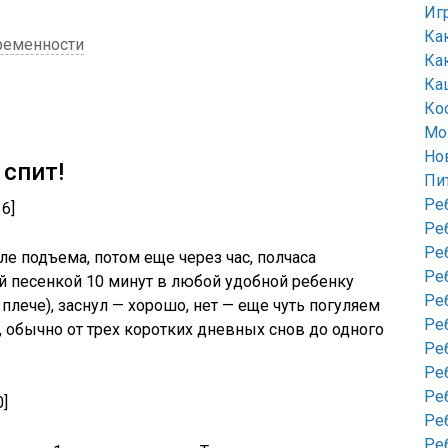
Иг
Ка
еременности
Ка
Ка
Ко
Мо
Но
 спит!
Пи
Ре
36]
Ре
Ре
сле подъема, потом еще через час, полчаса
Ре
ой песенкой 10 минут в любой удобной ребенку
Ре
 плече), заснул — хорошо, нет — еще чуть погуляем
Ре
, обычно от трех коротких дневных снов до одного
Ре
Ре
Ре
0]
Ре
Ре