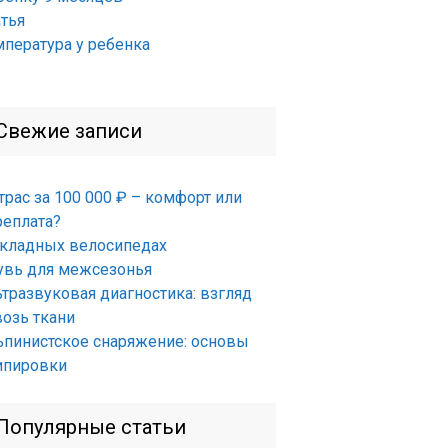
атья
мпература у ребенка
Свежие записи
трас за 100 000 ₽ – комфорт или
реплата?
складных велосипедах
увь для межсезонья
ьтразвуковая диагностика: взгляд
возь ткани
ьпинистское снаряжение: основы
ипировки
Популярные статьи