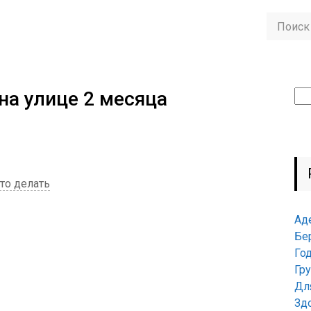
на улице 2 месяца
Най
то делать
Ад
Бе
Го
Гр
Дл
Зд