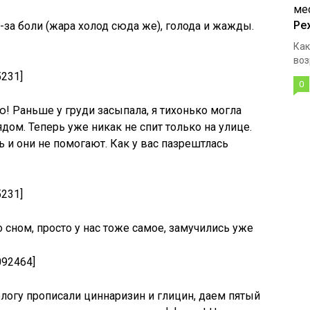
Ре
-за боли (жара холод сюда же), голода и жажды.
Как
воз
5231]
0
! Раньше у груди засыпала, я тихонько могла
рядом. Теперь уже никак не спит только на улице.
 и они не помогают. Как у вас пазрештлась
5231]
о сном, просто у нас тоже самое, замучились уже
092464]
тологу прописали циннаризин и глицин, даем пятый