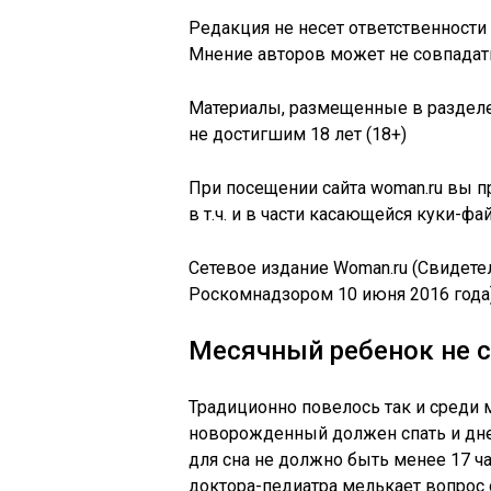
Редакция не несет ответственности
Мнение авторов может не совпадать
Материалы, размещенные в разделе
не достигшим 18 лет (18+)
При посещении сайта woman.ru вы п
в т.ч. и в части касающейся куки-фа
Сетевое издание Woman.ru (Свидет
Роскомнадзором 10 июня 2016 года)
Месячный ребенок не 
Традиционно повелось так и среди 
новорожденный должен спать и дне
для сна не должно быть менее 17 час
доктора-педиатра мелькает вопрос о