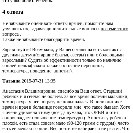
это ушко болит. Ребенок.
4 ответа
Не забывайте оценивать ответы врачей, помогите нам
улучшить их, задавая дополнительные вопросы
по теме этого
вопроса
.
Также не забывайте благодарить врачей.
Здравствуйте! Возможно, у Вашего малыша есть контакт с
другими детьми(старшие братья, сестры) или с болеющими
взрослыми? Судить об эффективности только по наличию
соплей нельзя(важно также состояние перепонок,
температура, поведение, аппетит).
Татьяна
2015-07-31 13:35
Анастасия Владимировна, спасибо за Ваш ответ. Старший
ребенок и я сейчас не болеем. За все время болезни малышки,
температура у нее ни разу не повышалась. В поликлинике
врачи и врач в больнице говорили мне, что такое бывает. Хотя
я очень удивлена этому (всегда думала, что ОРВИ и отит
сопровождает повышение температуры). Аппетит у ребенка
плохой, есть стала совсем мало (90-120 грамм с трудом), часто
есть ей мешают сопли. Вес почти не набирает и не растет. Что