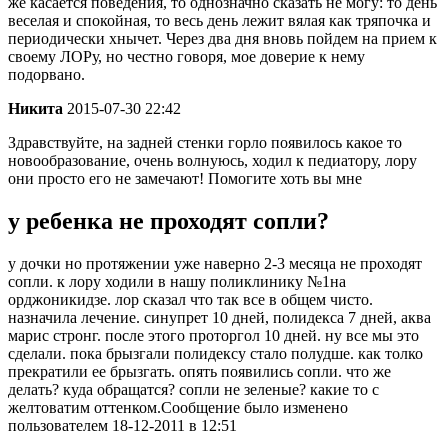
же касается поведения, то однозначно сказать не могу: то день
веселая и спокойная, то весь день лежит вялая как тряпочка и
периодически хнычет. Через два дня вновь пойдем на прием к
своему ЛОРу, но честно говоря, мое доверие к нему
подорвано.
Никита
2015-07-30 22:42
Здравствуйте, на задней стенки горло появилось какое то
новообразование, очень волнуюсь, ходил к педиатору, лору
они просто его не замечают! Помогите хоть вы мне
у ребенка не проходят сопли?
у дочки но протяжении уже наверно 2-3 месяца не проходят
сопли. к лору ходили в нашу поликлинику №1на
орджоникидзе. лор сказал что так все в общем чисто.
назначила лечение. синупрет 10 дней, полидекса 7 дней, аква
марис стронг. после этого проторгол 10 дней. ну все мы это
сделали. пока брызгали полидексу стало полудше. как толко
прекратили ее брызгать. опять появились сопли. что же
делать? куда обращатся? сопли не зеленые? какие то с
желтоватим оттенком.Сообщение было изменено
пользователем 18-12-2011 в 12:51