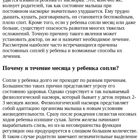
волнует родителей, так как состояние малыша при
постоянном насморке значительно ухудшается. Ему трудно
дышать, кушать, разговаривать, он становится беспокойным,
плохо спит. Кроме того, если у ребенка сопли месяц или даже
больше, существует опасность развития многих тяжелых
осложнений. Точную причину такого явления может
установить доктор, он же и назначит необходимое лечение.
Рассмотрим наиболее часто встречающиеся причины
постоянных соплей у ребенка и возможные способы их
лечения.
Почему в течение месяца у ребенка сопли?
Сопли у ребенка долго не проходят по разным причинам.
Большинство таких причин представляет угрозу его
состоянию здоровья. Однако существует и так называемый
физиологический насморк, который бывает у деток первых 2-
3 месяцев жизни. Физиологический насморк представляет
собой адаптацию организма малыша к новым условиям
жизнедеятельности. Сразу после рождения слизистая носовых
ходов ребенка излишне сухая. Затем железы начинают
вырабатывать слизь, но из-за несовершенства функции
регуляции она продуцируется в слишком большом количестве.
В таком случае родители замечают незначительные выделение