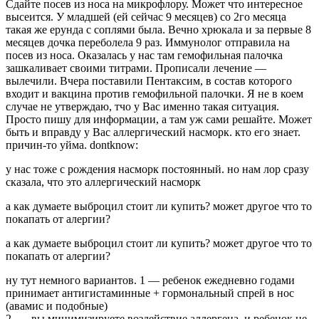
Сдайте посев из носа на микрофлору. Может что интересное
высеится. У младшей (ей сейчас 9 месяцев) со 2го месяца
такая же ерунда с соплями была. Вечно хрюкала и за первые 8
месяцев дочка переболела 9 раз. Иммунолог отправила на
посев из носа. Оказалась у нас там гемофильная палочка
зашкаливает своими титрами. Прописали лечение —
вылечили. Вчера поставили Пентаксим, в состав которого
входит и вакцина против гемофильной палочки. Я не в коем
случае не утверждаю, тчо у Вас именно такая ситуация.
Просто пишу для информации, а там уж сами решайте. Может
быть и вправду у Вас аллергический насморк. кто его знает.
причин-то уйма. dontknow:
у нас тоже с рождения насморк постоянный. но нам лор сразу
сказала, что это аллергический насморк
а как думаете выброцил стоит ли купить? может другое что то
покапать от алергии?
а как думаете выброцил стоит ли купить? может другое что то
покапать от алергии?
ну тут немного вариантов. 1 — ребенок ежедневно годами
принимает антигистаминные + гормональный спрей в нос
(авамис и подобные)
2. — вы минимизируете воздействие аллергена, и ребенок не