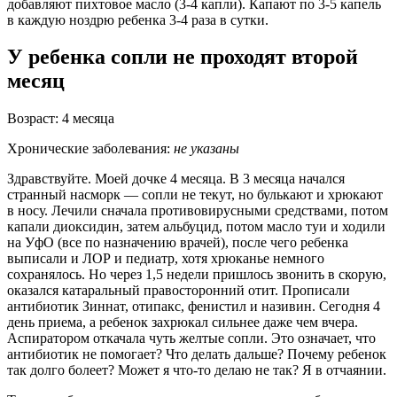
добавляют пихтовое масло (3-4 капли). Капают по 3-5 капель
в каждую ноздрю ребенка 3-4 раза в сутки.
У ребенка сопли не проходят второй
месяц
Возраст: 4 месяца
Хронические заболевания:
не указаны
Здравствуйте. Моей дочке 4 месяца. В 3 месяца начался
странный насморк — сопли не текут, но булькают и хрюкают
в носу. Лечили сначала противовирусными средствами, потом
капали диоксидин, затем альбуцид, потом масло туи и ходили
на УфО (все по назначению врачей), после чего ребенка
выписали и ЛОР и педиатр, хотя хрюканье немного
сохранялось. Но через 1,5 недели пришлось звонить в скорую,
оказался катаральный правосторонний отит. Прописали
антибиотик Зиннат, отипакс, фенистил и називин. Сегодня 4
день приема, а ребенок захрюкал сильнее даже чем вчера.
Аспиратором откачала чуть желтые сопли. Это означает, что
антибиотик не помогает? Что делать дальше? Почему ребенок
так долго болеет? Может я что-то делаю не так? Я в отчаянии.