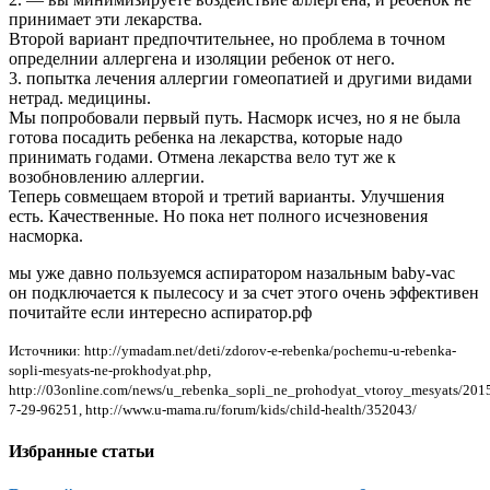
принимает эти лекарства.
Второй вариант предпочтительнее, но проблема в точном
определнии аллергена и изоляции ребенок от него.
3. попытка лечения аллергии гомеопатией и другими видами
нетрад. медицины.
Мы попробовали первый путь. Насморк исчез, но я не была
готова посадить ребенка на лекарства, которые надо
принимать годами. Отмена лекарства вело тут же к
возобновлению аллергии.
Теперь совмещаем второй и третий варианты. Улучшения
есть. Качественные. Но пока нет полного исчезновения
насморка.
мы уже давно пользуемся аспиратором назальным baby-vac
он подключается к пылесосу и за счет этого очень эффективен
почитайте если интересно аспиратор.рф
Источники: http://ymadam.net/deti/zdorov-e-rebenka/pochemu-u-rebenka-
sopli-mesyats-ne-prokhodyat.php,
http://03online.com/news/u_rebenka_sopli_ne_prohodyat_vtoroy_mesyats/201
7-29-96251, http://www.u-mama.ru/forum/kids/child-health/352043/
Избранные статьи