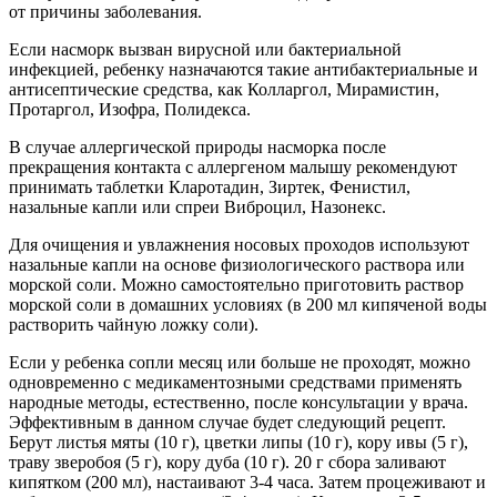
от причины заболевания.
Если насморк вызван вирусной или бактериальной
инфекцией, ребенку назначаются такие антибактериальные и
антисептические средства, как Колларгол, Мирамистин,
Протаргол, Изофра, Полидекса.
В случае аллергической природы насморка после
прекращения контакта с аллергеном малышу рекомендуют
принимать таблетки Кларотадин, Зиртек, Фенистил,
назальные капли или спреи Виброцил, Назонекс.
Для очищения и увлажнения носовых проходов используют
назальные капли на основе физиологического раствора или
морской соли. Можно самостоятельно приготовить раствор
морской соли в домашних условиях (в 200 мл кипяченой воды
растворить чайную ложку соли).
Если у ребенка сопли месяц или больше не проходят, можно
одновременно с медикаментозными средствами применять
народные методы, естественно, после консультации у врача.
Эффективным в данном случае будет следующий рецепт.
Берут листья мяты (10 г), цветки липы (10 г), кору ивы (5 г),
траву зверобоя (5 г), кору дуба (10 г). 20 г сбора заливают
кипятком (200 мл), настаивают 3-4 часа. Затем процеживают и