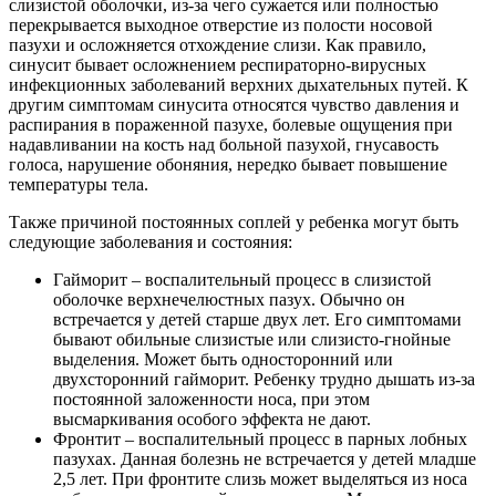
слизистой оболочки, из-за чего сужается или полностью
перекрывается выходное отверстие из полости носовой
пазухи и осложняется отхождение слизи. Как правило,
синусит бывает осложнением респираторно-вирусных
инфекционных заболеваний верхних дыхательных путей. К
другим симптомам синусита относятся чувство давления и
распирания в пораженной пазухе, болевые ощущения при
надавливании на кость над больной пазухой, гнусавость
голоса, нарушение обоняния, нередко бывает повышение
температуры тела.
Также причиной постоянных соплей у ребенка могут быть
следующие заболевания и состояния:
Гайморит – воспалительный процесс в слизистой
оболочке верхнечелюстных пазух. Обычно он
встречается у детей старше двух лет. Его симптомами
бывают обильные слизистые или слизисто-гнойные
выделения. Может быть односторонний или
двухсторонний гайморит. Ребенку трудно дышать из-за
постоянной заложенности носа, при этом
высмаркивания особого эффекта не дают.
Фронтит – воспалительный процесс в парных лобных
пазухах. Данная болезнь не встречается у детей младше
2,5 лет. При фронтите слизь может выделяться из носа