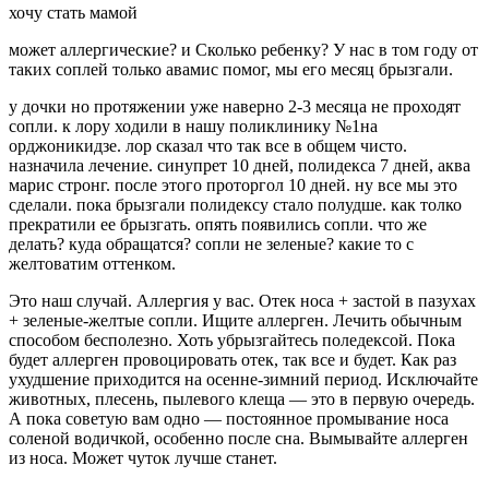
хочу стать мамой
может аллергические? и Сколько ребенку? У нас в том году от
таких соплей только авамис помог, мы его месяц брызгали.
у дочки но протяжении уже наверно 2-3 месяца не проходят
сопли. к лору ходили в нашу поликлинику №1на
орджоникидзе. лор сказал что так все в общем чисто.
назначила лечение. синупрет 10 дней, полидекса 7 дней, аква
марис стронг. после этого проторгол 10 дней. ну все мы это
сделали. пока брызгали полидексу стало полудше. как толко
прекратили ее брызгать. опять появились сопли. что же
делать? куда обращатся? сопли не зеленые? какие то с
желтоватим оттенком.
Это наш случай. Аллергия у вас. Отек носа + застой в пазухах
+ зеленые-желтые сопли. Ищите аллерген. Лечить обычным
способом бесполезно. Хоть убрызгайтесь поледексой. Пока
будет аллерген провоцировать отек, так все и будет. Как раз
ухудшение приходится на осенне-зимний период. Исключайте
животных, плесень, пылевого клеща — это в первую очередь.
А пока советую вам одно — постоянное промывание носа
соленой водичкой, особенно после сна. Вымывайте аллерген
из носа. Может чуток лучше станет.