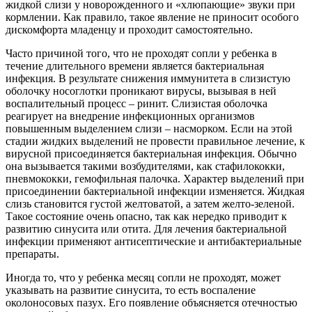
жидкой слизи у новорожденного и «хлюпающие» звуки при
кормлении. Как правило, такое явление не приносит особого
дискомфорта младенцу и проходит самостоятельно.
Часто причиной того, что не проходят сопли у ребенка в
течение длительного времени является бактериальная
инфекция. В результате снижения иммунитета в слизистую
оболочку носоглотки проникают вирусы, вызывая в ней
воспалительный процесс – ринит. Слизистая оболочка
реагирует на внедрение инфекционных организмов
повышенным выделением слизи – насморком. Если на этой
стадии жидких выделений не провести правильное лечение, к
вирусной присоединяется бактериальная инфекция. Обычно
она вызывается такими возбудителями, как стафилококки,
пневмококки, гемофильная палочка. Характер выделений при
присоединении бактериальной инфекции изменяется. Жидкая
слизь становится густой желтоватой, а затем желто-зеленой.
Такое состояние очень опасно, так как нередко приводит к
развитию синусита или отита. Для лечения бактериальной
инфекции применяют антисептические и антибактериальные
препараты.
Иногда то, что у ребенка месяц сопли не проходят, может
указывать на развитие синусита, то есть воспаление
околоносовых пазух. Его появление объясняется отечностью