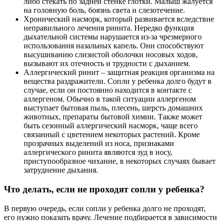
либо стекать по задней стенке глотки. Малыш жалуется
на головную боль, боязнь света и слезотечение.
Хронический насморк, который развивается вследствие
неправильного лечения ринита. Нередко функция
дыхательной системы нарушается из-за чрезмерного
использования назальных капель. Они способствуют
высушиванию слизистой оболочки носовых ходов,
вызывают их отечность и трудности с дыханием.
Аллергический ринит – защитная реакция организма на
вещества раздражители. Сопли у ребенка долго будут в
случае, если он постоянно находится в контакте с
аллергеном. Обычно в такой ситуации аллергеном
выступает бытовая пыль, плесень, шерсть домашних
животных, препараты бытовой химии. Также может
быть сезонный аллергический насморк, чаще всего
связанный с цветением некоторых растений. Кроме
прозрачных выделений из носа, признаками
аллергического ринита являются зуд в носу,
приступообразное чихание, в некоторых случаях бывает
затруднение дыхания.
Что делать, если не проходят сопли у ребенка?
В первую очередь, если сопли у ребенка долго не проходят,
его нужно показать врачу. Лечение подбирается в зависимости