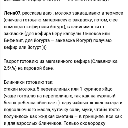
Лена07
. рассказываю . молоко заквашиваю в термосе
(сначала готовлю материнскую закваску, потом, с ее
помощью кефир или йогурт), в зависимости от
закваски (для кефира беру капсулы Линекса или
Бифивит, для йогурта — закваска Йогурт) получаю
кефир или йогурт )))
Творог готовлю из магазинного кефира (Славяночка
2,5\%) на паровой бане.
Блинчики готовлю так:
стакан молока, 5 перепелиных или 1 куриное яйцо
(чаще готовлю на перепелиных, так как на куриный
белок ребенка обсыпает ), пару чайных ложек сахара и
подсолнечного масла, чуточку соли, муки, чтобы тесто
получилось как жидкая сметана — в принципе, все как
и для взрослых блинчиков. Только сковородку