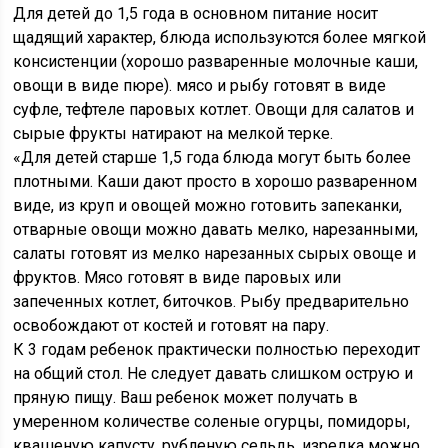
Для детей до 1,5 года в основном питание носит
щадящий характер, блюда используются более мягкой
консистенции (хорошо разваренные молочные каши,
овощи в виде пюре). мясо и рыбу готовят в виде
суфле, тефтеле паровых котлет. Овощи для салатов и
сырые фрукты натирают на мелкой терке.
«Для детей старше 1,5 года блюда могут быть более
плотными. Каши дают просто в хорошо разваренном
виде, из круп и овощей можно готовить запеканки,
отварные овощи можно давать мелко, нарезанными,
салаты готовят из мелко нарезанных сырых овоще и
фруктов. Мясо готовят в виде паровых или
запеченных котлет, биточков. Рыбу предварительно
освобождают от костей и готовят на пару.
К 3 годам ребенок практически полностью переходит
на общий стол. Не следует давать слишком острую и
пряную пищу. Ваш ребенок может получать в
умеренном количестве соленые огурцы, помидоры,
квашеную капусту, рубленую сельдь, изредка можно