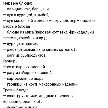
Первые блюда:
— овощной суп, борщ, щи;
— суп с курицей, с рыбой;
— суп молочный с овощами, крупой, вермишелью.
Вторые блюда:
— блюда из мяса (паровая котлетка, фрикадельки,
тефтели, голубцы и пр.) ;
— курица отварная;
— рыба (отварная, запеченная, котлеты) ;
— рагу из субпродуктов.
Гарниры:
— из отварных овощей;
— рагу из сборных овощей;
— картофельное пюре;
— гарниры из круп, макаронных изделий.
Третьи блюда:
— соки фруктовые, ягодные (свежие и
консервированные) ;
— фруктовое пюре;