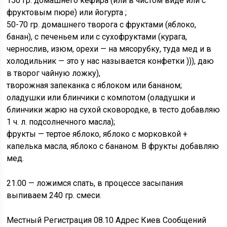
150 гр. домашнего кефира (или в чистом виде или с
фруктовым пюре) или йогурта ;
50-70 гр. домашнего творога с фруктами (яблоко,
банан), с печеньем или с сухофруктами (курага,
чернослив, изюм, орехи — на мясорубку, туда мед и в
холодильник — это у нас называется конфетки ))), даю
в творог чайную ложку),
творожная запеканка с яблоком или бананом;
оладушки или блинчики с компотом (оладушки и
блинчики жарю на сухой сковородке, в тесто добавляю
1 ч. л. подсолнечного масла);
фрукты — тертое яблоко, яблоко с морковкой +
капелька масла, яблоко с бананом. В фрукты добавляю
мед.
21.00 — ложимся спать, в процессе засыпания
выпиваем 240 гр. смеси.
Местный Регистрация 08.10 Адрес Киев Сообщений