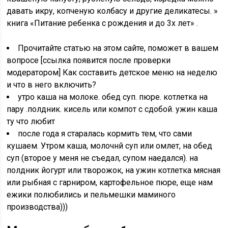
давать икру, копченую колбасу и другие деликатесы. »
книга «Питание ребенка с рождения и до 3х лет» .
Прочитайте статью на этом сайте, поможет в вашем
вопросе [ссылка появится после проверки
модератором] Как составить детское меню на неделю
и что в него включить?
утро каша на молоке. обед суп. пюре. котлетка на
пару .полдник. кисель или компот с сдобой. ужин каша
ту что любит
после года я старалась кормить тем, что сами
кушаем. Утром каша, молочнй суп или омлет, на обед
суп (второе у меня не съедал, супом наедался). на
полдник йогурт или творожок, на ужин котлетка мясная
или рыбная с гарниром, картофельное пюре, еще нам
ежики полюбились и пельмешки маминого
производства)))