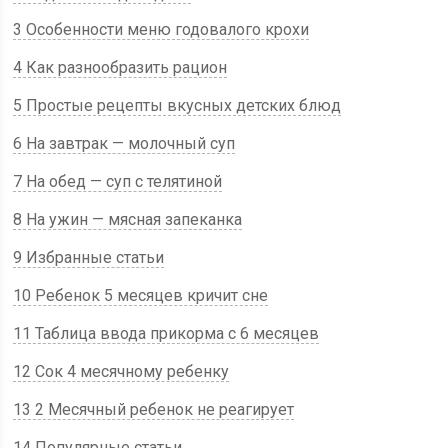
3 Особенности меню годовалого крохи
4 Как разнообразить рацион
5 Простые рецепты вкусных детских блюд
6 На завтрак — молочный суп
7 На обед — суп с телятиной
8 На ужин — мясная запеканка
9 Избранные статьи
10 Ребенок 5 месяцев кричит сне
11 Таблица ввода прикорма с 6 месяцев
12 Сок 4 месячному ребенку
13 2 Месячный ребенок не реагирует
14 Популярные статьи