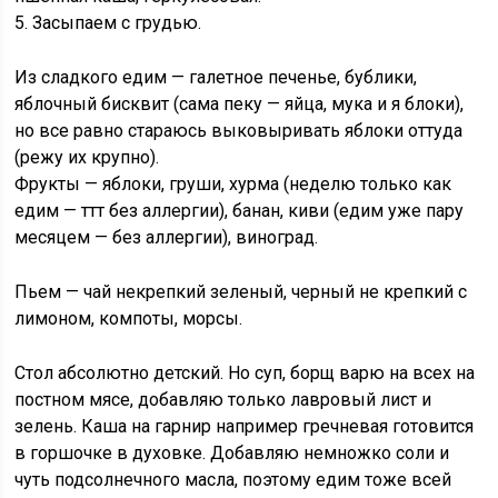
5. Засыпаем с грудью.
Из сладкого едим — галетное печенье, бублики,
яблочный бисквит (сама пеку — яйца, мука и я блоки),
но все равно стараюсь выковыривать яблоки оттуда
(режу их крупно).
Фрукты — яблоки, груши, хурма (неделю только как
едим — ттт без аллергии), банан, киви (едим уже пару
месяцем — без аллергии), виноград.
Пьем — чай некрепкий зеленый, черный не крепкий с
лимоном, компоты, морсы.
Стол абсолютно детский. Но суп, борщ варю на всех на
постном мясе, добавляю только лавровый лист и
зелень. Каша на гарнир например гречневая готовится
в горшочке в духовке. Добавляю немножко соли и
чуть подсолнечного масла, поэтому едим тоже всей