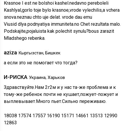
Krasnoe I est ne bolshoi kashel.nedavno pereboleli
Kashlyal,gorlo toje bylo krasnoe,vrode vylechilis,a vchera
snova.neznau chto uje delat. vrode dau emu
Viusid dlya podnyatiya immuniteta.no Chet rezultata malo.
Podskajite,pojaluista kak polechit synulu?bous zarazit
Mladshego rebenka.
aziza
Кыргызстан, Бишкек
а если это не помогает что тогда?
И-РИСКА
Украина, Харьков
Здравствуйте.Нам 2г2м и у нас та-же проблема и к
тому-же ребенок почти не кушает,пожует-пожует и
выплевывает.Много пьет.Сильно переживаю.
18038 17574 17557 16190 15171 14661 13513 12990
12863