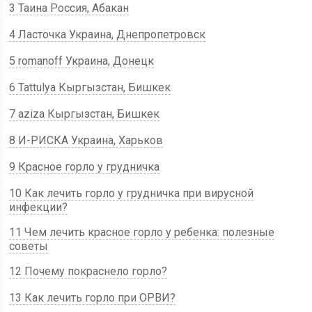
3 Таина Россия, Абакан
4 Ласточка Украина, Днепропетровск
5 romanoff Украина, Донецк
6 Tattulya Кыргызстан, Бишкек
7 aziza Кыргызстан, Бишкек
8 И-РИСКА Украина, Харьков
9 Красное горло у грудничка
10 Как лечить горло у грудничка при вирусной
инфекции?
11 Чем лечить красное горло у ребенка: полезные
советы
12 Почему покраснело горло?
13 Как лечить горло при ОРВИ?