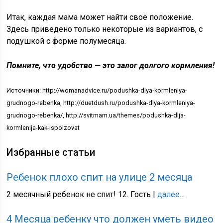
Итак, каждая мама может найти своё положение.
Здесь приведено только некоторые из вариантов, с
подушкой с форме полумесяца.
Помните, что удобство — это залог долгого кормления!
Источники: http://womanadvice.ru/podushka-dlya-kormleniya-
grudnogo-rebenka, http://duetdush.ru/podushka-dlya-kormleniya-
grudnogo-rebenka/, http://svitmam.ua/themes/podushka-dlja-
kormlenija-kak-ispolzovat
Избранные статьи
Ребенок плохо спит на улице 2 месяца
2 месячный ребенок не спит! 12. Гость |
далее…
4 Месяца ребенку что должен уметь видео