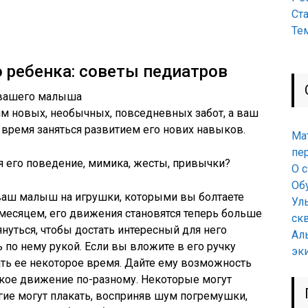
Ст
Те
о ребенка: советы педиатров
 вашего малыша
м новых, необычных, повседневных забот, а ваш
 время заняться развитием его нових навыков.
Ма
пе
я его поведение, мимика, жесты, привычки?
О 
Об
 ваш малыш на игрушки, которыми вы болтаете
Ул
месяцем, его движения становятся теперь больше
ск
уться, чтобы достать интересный для него
Ал
 по нему рукой. Если вы вложите в его ручку
эк
ть ее некоторое время. Дайте ему возможность
такое движение по-разному. Некоторые могут
гие могут плакать, восприняв шум погремушки,