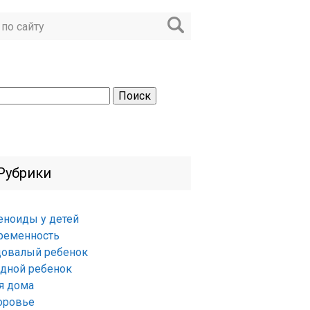
ти:
Рубрики
еноиды у детей
ременность
довалый ребенок
удной ребенок
я дома
оровье