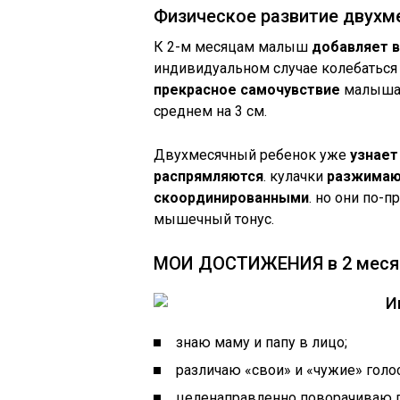
Физическое развитие двухм
К 2-м месяцам малыш
добавляет в
индивидуальном случае колебаться 
прекрасное самочувствие
малыша. 
среднем на 3 см.
Двухмесячный ребенок уже
узнает
распрямляются
. кулачки
разжимаю
скоординированными
. но они по-
мышечный тонус.
МОИ ДОСТИЖЕНИЯ в 2 меся
И
знаю маму и папу в лицо;
различаю «свои» и «чужие» голос
целенаправленно поворачиваю го