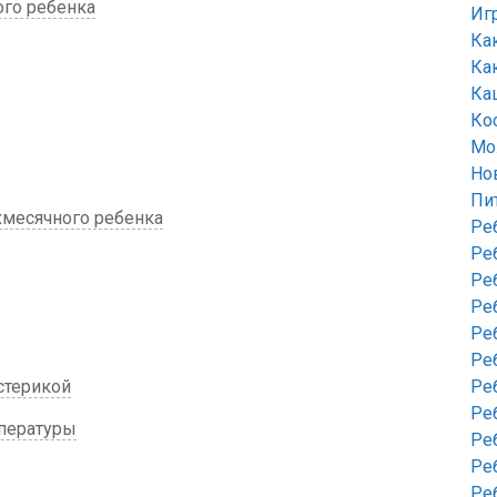
ого ребенка
Иг
Ка
Ка
Ка
Ко
Мо
Но
Пи
есячного ребенка
Ре
Ре
Ре
Ре
Ре
Ре
стерикой
Ре
Ре
пературы
Ре
Ре
Ре