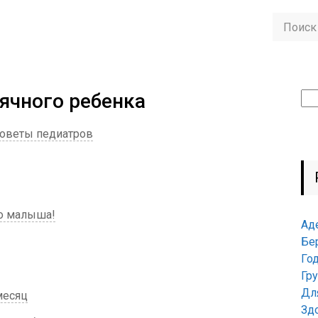
сячного ребенка
Най
 советы педиатров
го малыша!
Ад
Бе
Го
Гр
Дл
месяц
Зд