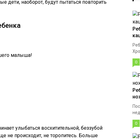
е дети, наоборот, будут пытаться повторить
ебенка
Ре
ка
Реб
Хро
шего малыша!
0
Ре
но
Пос
нед
0
чинает улыбаться восхитительной, беззубой
еще не происходит, не торопитесь. Больше