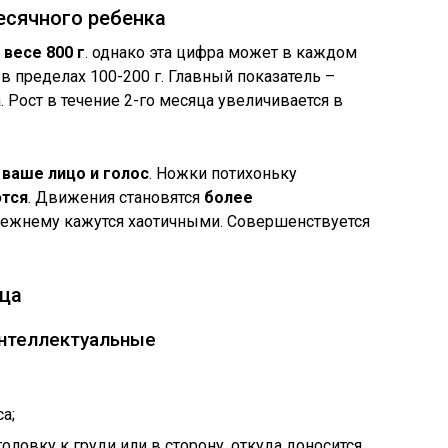
есячного ребенка
 весе 800 г
. однако эта цифра может в каждом
в пределах 100-200 г. Главный показатель –
Рост в течение 2-го месяца увеличивается в
 ваше лицо и голос
. Ножки потихоньку
тся
. Движения становятся
более
прежнему кажутся хаотичными. Совершенствуется
ца
нтеллектуальные
а;
ловку к груди или в сторону, откуда доносится