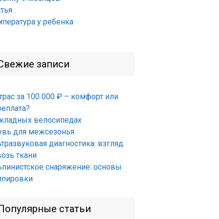
атья
мпература у ребенка
Свежие записи
трас за 100 000 ₽ – комфорт или
реплата?
складных велосипедах
увь для межсезонья
ьтразвуковая диагностика: взгляд
возь ткани
ьпинистское снаряжение: основы
ипировки
Популярные статьи