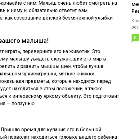
аривайте с ним. Малыш очень любит смотреть на
ь к нему и, обязательно ответит вам
Ре
е, как созерцание детской безмятежной улыбки
Как
воз
0
 вашего малыша!
 играть, переверните его на животик. Это
шему малышу увидеть окружающий его мир в
крепить и развить мышцы шеи, чтобы лучше
малышом яркиеигрушки, мягкие книжки.
 показывая предметы, которые находятся перед
дет находиться в этом положении, а также
ься к интересному яркому объекту. Это подготовит
тия — ползунью.
 Пришло время для купания его в большой
орый позволит находиться головке вашего ребенка