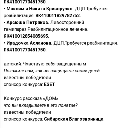
ЯК
41001770451750.
• Максим и Никита Криворучко.
ДЦП.Требуется
реабилитация.
ЯК
410011829782752.
• Арсюша Петряков.
Левосторонний
гемипарез.Реабилитационное лечение.
ЯК
410012854085695.
• Ирадочка Асланова.
ДЦП.Требуется реабилитация.
ЯК
41001770451750.
детский: Чувствую себя защищенным
Покажите нам, как вы защищаете своих детей
известны победители
спонсор конкурса:
ESET
Конкурс рассказа «ДОМ»
что вы вкладываете в это понятие?
известны победители
спонсор конкурса:
Сибирская Благозвонница