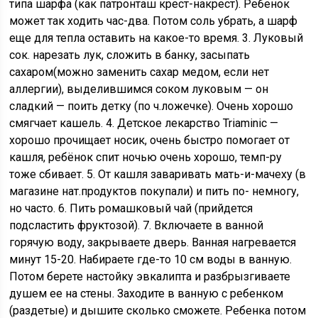
типа шарфа (как патронташ крест-накрест). Ребенок
может так ходить час-два. Потом соль убрать, а шарф
еще для тепла оставить на какое-то время. 3. Луковый
сок. нарезать лук, сложить в банку, засыпать
сахаром(можно заменить сахар медом, если нет
аллергии), выделившимся соком луковым — он
сладкий — поить детку (по ч.ложечке). Очень хорошо
смягчает кашель. 4. Детское лекарство Triaminic —
хорошо прочищает носик, очень быстро помогает от
кашля, ребёнок спит ночью очень хорошо, темп-ру
тоже сбивает. 5. От кашля заваривать мать-и-мачеху (в
магазине нат.продуктов покупали) и пить по- немногу,
но часто. 6. Пить ромашковый чай (прийдется
подсластить фруктозой). 7. Включаете в ванной
горячую воду, закрываете дверь. Ванная нагревается
минут 15-20. Набираете где-то 10 см воды в ванную.
Потом берете настойку эвкалипта и разбрызгиваете
душем ее на стены. Заходите в ванную с ребенком
(раздетые) и дышите сколько сможете. Ребенка потом