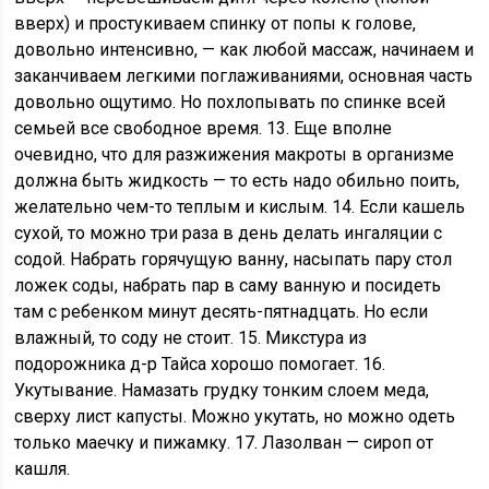
вверх) и простукиваем спинку от попы к голове,
довольно интенсивно, — как любой массаж, начинаем и
заканчиваем легкими поглаживаниями, основная часть
довольно ощутимо. Но похлопывать по спинке всей
семьей все свободное время. 13. Еще вполне
очевидно, что для разжижения макроты в организме
должна быть жидкость — то есть надо обильно поить,
желательно чем-то теплым и кислым. 14. Если кашель
сухой, то можно три раза в день делать ингаляции с
содой. Набрать горячущую ванну, насыпать пару стол
ложек соды, набрать пар в саму ванную и посидеть
там с ребенком минут десять-пятнадцать. Но если
влажный, то соду не стоит. 15. Микстура из
подорожника д-р Тайса хорошо помогает. 16.
Укутывание. Намазать грудку тонким слоем меда,
сверху лист капусты. Можно укутать, но можно одеть
только маечку и пижамку. 17. Лазолван — сироп от
кашля.