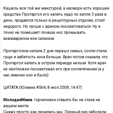
Кашель все той же микстурой, а насморк есть хорошее
средство Протаргол его капать надо по капле 3 раза в
день. продается только в рецептурных отделах, стоит
недорого. Но лучше с врачом посоветоваться. Ну и
точно не помешает почаше нос промывать
аквамарисом или салином.
Протарголом капала 2 дня первых самых, сопли стали
гуще и забитость носа больше. Врач потом сказала, что
Протаргол капать в остром периоде нельзя. Хотя врач
из неотложки посоветовал его при соплетечении (а у
нас именно оно и было)
ЦИТАТА (Юлиана #064; 8 июл 2009, 14:47)
МолодаяМама
. горчичники ставить бы не стала на
вашем месте
Скажу просто как лечились мы. Первый раз заболели