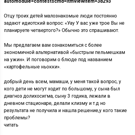
automodule=contestscmd=itmviewitem=38293
Отцу троих детей малознакомые люди постоянно
задают идиотский вопрос: «Уау У вас уже трое Вы не
планируете четвертого?» Обычно это спрашивают.
Мы предлагаем вам ознакомиться с более
экономичной альтернативой «быстрым пельмешкам
на ужин». И поговорим о блюде под названием
«картофельные ньокки».
добрый день всем, мамаши, у меня такой вопрос, у
кого дети не могут ходит по большому, у сына был
диагноз долихосигма, сыну 3 годика, лежали в
дневном стационаре, делали клизму и т.д но
результата не получила и нашла решение,у кого такие
проблемы?
читать