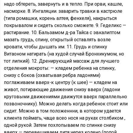
надо обтереть, завернуть и в тепло. При орви, кашле,
насморке. 8. Ингаляции. заварить травки в кастрюле
(типа ромашки, корень алтея, фенхеля), накрыться
покрывалом и сидеть сколько сможете. 9. Геделикс —
растирание. 10. Бальзамом д-ра Тайса с эвкалиптом
мазать грудь, спину, открытый оставлять возле
кровати, чтобы дышать им. 11. Грудь и спинку
Витаоном натирать (на худой случай Бронхикумом, но
тот липкий). 12. Дренирующий массаж для лучшего
отделения мокроты: — кладем ребенка на спинку,
снизу с боков (охватывая ребра ладонями)
поглаживаем вверх-к центру (к шее) — кладем на
живот, потирающие движения снизу вверх (ладони
круговыми движениями движутся вверх параллельно
позвоночнику). Можно делать когда ребенок стоит или
сидит. Можно в том положеннни, в котором удается
клиента поймать, чаще всео нося на руках столбиком ,
одной рукой. Затем похлопываем по спинке снизу
вверх — перевешиваем дитя через колено (попой