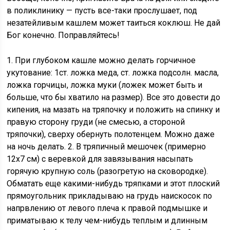
в поликлинику — пусть все-таки прослушает, под
незатейливым кашлем может таиться коклюш. Не дай
Бог конечно. Поправляйтесь!
1. При глубоком кашле можно делать горчичное
укутование: 1ст. ложка меда, ст. ложка подсолн. масла,
ложка горчицы, ложка муки (ложек может быть и
больше, что бы хватило на размер). Все это довести до
кипения, на мазать на тряпочку и положить на спинку и
правую сторону груди (не смесью, а стороной
тряпочки), сверху обернуть полотенцем. Можно даже
на ночь делать. 2. В тряпичный мешочек (примерно
12х7 см) с веревкой для завязывания насыпать
горячую крупную соль (разогретую на сковородке).
Обматать еще какими-нибудь тряпками и этот плоский
прямоугольник прикладываю на грудь наискосок по
напрвлению от левого плеча к правой подмышке и
приматываю к телу чем-нибудь теплым и длинным