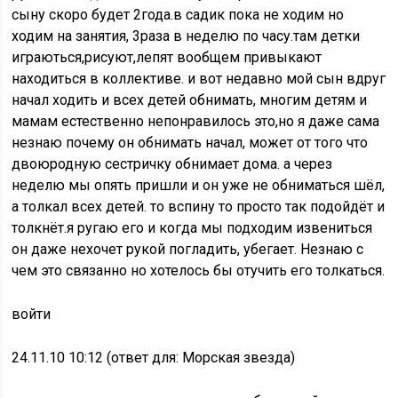
сыну скоро будет 2года.в садик пока не ходим но
ходим на занятия, 3раза в неделю по часу.там детки
играються,рисуют,лепят вообщем привыкают
находиться в коллективе. и вот недавно мой сын вдруг
начал ходить и всех детей обнимать, многим детям и
мамам естественно непонравилось это,но я даже сама
незнаю почему он обнимать начал, может от того что
двоюродную сестричку обнимает дома. а через
неделю мы опять пришли и он уже не обниматься шёл,
а толкал всех детей. то вспину то просто так подойдёт и
толкнёт.я ругаю его и когда мы подходим извениться
он даже нехочет рукой погладить, убегает. Незнаю с
чем это связанно но хотелось бы отучить его толкаться.
войти
24.11.10 10:12 (ответ для: Морская звезда)