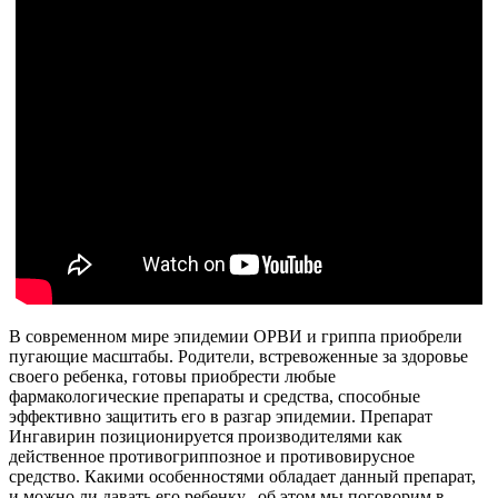
В современном мире эпидемии ОРВИ и гриппа приобрели
пугающие масштабы. Родители, встревоженные за здоровье
своего ребенка, готовы приобрести любые
фармакологические препараты и средства, способные
эффективно защитить его в разгар эпидемии. Препарат
Ингавирин позиционируется производителями как
действенное противогриппозное и противовирусное
средство. Какими особенностями обладает данный препарат,
и можно ли давать его ребенку, -об этом мы поговорим в