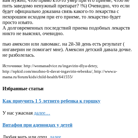
вам нужно, чтоб прямо кто-то умер при его приеме, чтоб не
пить заведомо ненужный препарат? \%) Очевидно, что если
будет официально доказана связь какого-то лекарства с
нехорошим исходом при его приеме, то лекарство будет
просто изъято.
А долговременных последствий приема подобных лекарств
никто не выяснял, очевидно.
пью амексин или лавомакс. на 2й-3й день есть результат (
ингаверин не помогает мне). Амексин детский давала дочке.
не разболелась.
Источники: http://womanadvice.ru/ingavirin-dlya-detey,
http://npkid.com/mozhno-li-davat-ingavirin-rebenku/, http://www.u-
mama.ru/forum/kids/child-health/641555/
Избранные статьи
Как приучить 1 5 летнего ребенка к горшку
У нас ужасная
далее…
Витафон при аденоидах у детей
Любая мать или отец,
далее…