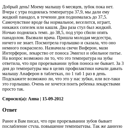
Добрый день! Моему малышу 6 месяцев, зубок пока нет.
Вчера с утра поднялась температура 37,9, мы дали ему
жидкий панадол, в течении дня поднималась до 37,5.
Самочувствие вроде бы нормальное, веселится, играет,
никаких сопелек или кашля. Два раза стул был жидкий.
Ночью поднялась темп. до 38,5, под утро сбили опять
панадолом. Вызвали врача. Пришла молодая медсестра,
ничего не знает. Посмотрела горлышко и сказала, что оно
немного покраснело. Назначила свечи Виферон, мази
Интерферон, лекарство от поноса Эмигил и обильное питье.
На вопрос возможно ли то, что это температура на зубы
ответила, что при прорезывании зубов поноса не бывает. За 3
дня до температуры мы в целях профилактики начали давать
малышу Анаферон в таблетках, по 1 таб 1 раз в день.
Подскажите возможно ли, что это у нас зубки, или все-таки
это горлышко. Очень не хочется поить ребенка лекарствами
просто так.
Спросил(а): Анна | 15-09-2012
Ответ
Ранее я Вам писал, что при прорезывании зубов бывает
послабление стула, повышение температуры. Так же данную