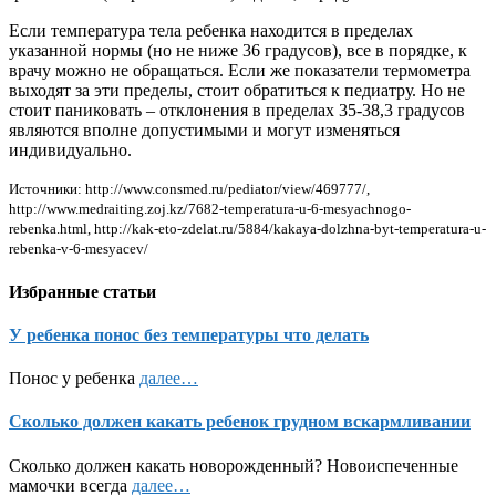
Если температура тела ребенка находится в пределах
указанной нормы (но не ниже 36 градусов), все в порядке, к
врачу можно не обращаться. Если же показатели термометра
выходят за эти пределы, стоит обратиться к педиатру. Но не
стоит паниковать – отклонения в пределах 35-38,3 градусов
являются вполне допустимыми и могут изменяться
индивидуально.
Источники: http://www.consmed.ru/pediator/view/469777/,
http://www.medraiting.zoj.kz/7682-temperatura-u-6-mesyachnogo-
rebenka.html, http://kak-eto-zdelat.ru/5884/kakaya-dolzhna-byt-temperatura-u-
rebenka-v-6-mesyacev/
Избранные статьи
У ребенка понос без температуры что делать
Понос у ребенка
далее…
Сколько должен какать ребенок грудном вскармливании
Сколько должен какать новорожденный? Новоиспеченные
мамочки всегда
далее…