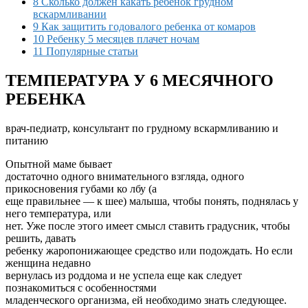
8 Сколько должен какать ребенок грудном
вскармливании
9 Как защитить годовалого ребенка от комаров
10 Ребенку 5 месяцев плачет ночам
11 Популярные статьи
ТЕМПЕРАТУРА У 6 МЕСЯЧНОГО
РЕБЕНКА
врач-педиатр, консультант по грудному вскармливанию и
питанию
Опытной маме бывает
достаточно одного внимательного взгляда, одного
прикосновения губами ко лбу (а
еще правильнее — к шее) малыша, чтобы понять, поднялась у
него температура, или
нет. Уже после этого имеет смысл ставить градусник, чтобы
решить, давать
ребенку жаропонижающее средство или подождать. Но если
женщина недавно
вернулась из роддома и не успела еще как следует
познакомиться с особенностями
младенческого организма, ей необходимо знать следующее.