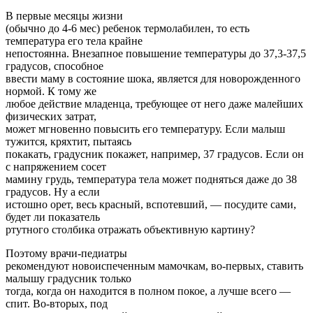
В первые месяцы жизни
(обычно до 4-6 мес) ребенок термолабилен, то есть
температура его тела крайне
непостоянна. Внезапное повышение температуры до 37,3-37,5
градусов, способное
ввести маму в состояние шока, является для новорожденного
нормой. К тому же
любое действие младенца, требующее от него даже малейших
физических затрат,
может мгновенно повысить его температуру. Если малыш
тужится, кряхтит, пытаясь
покакать, градусник покажет, например, 37 градусов. Если он
с напряжением сосет
мамину грудь, температура тела может подняться даже до 38
градусов. Ну а если
истошно орет, весь красный, вспотевший, — посудите сами,
будет ли показатель
ртутного столбика отражать объективную картину?
Поэтому врачи-педиатры
рекомендуют новоиспеченным мамочкам, во-первых, ставить
малышу градусник только
тогда, когда он находится в полном покое, а лучше всего —
спит. Во-вторых, под