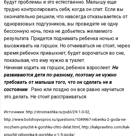
будут проблемы и это естественно. Малышу еще
трудно контролировать себя, когда он спит. Если вы
окончательно решили, что навсегда отказываетесь от
одноразовых подгузников, вы проведете не одну
бессонную ночь, пока не добьетесь желаемого
результата. Придется поднимать ребенка ночью и
высаживать на горшок. Но отчаиваться не стоит, через
время ребенок привыкнет, будет ворочаться во сне,
показывая, что ему нужно в туалет.
Начиная ходить на горшок, ребенок взрослеет.
Но
развиваются дети по-разному, поэтому не нужно
требовать от малыша того, что он сделать не в
состоянии
. Рано или поздно он все равно научиться
это делать. Не стоит расстраиваться.
Источники: http://stroiniashka.ru/publ/29-1-0-32,
http://www.bolshoyvopros.ru/questions/1049967-rebenku-2-goda-ne-
mozhem-priuchit-k-gorshku-chto-delat.html, http://kakpravilino.com/kak-
priuchit-rebyonka-k-gorshku-v-1-5-goda/