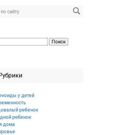
ти:
Рубрики
еноиды у детей
ременность
довалый ребенок
удной ребенок
я дома
оровье