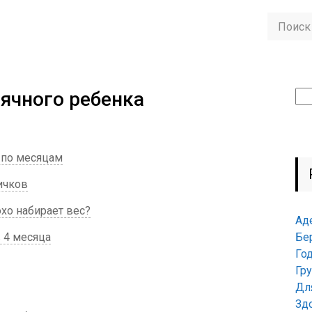
сячного ребенка
Най
в по месяцам
ичков
охо набирает вес?
Ад
 4 месяца
Бе
Го
Гр
Дл
Зд