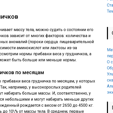
Ст
Те
ничков
чивает массу тела, можно судить о состоянии его
чков зависит от многих факторов: количества и
нных аномалий (пороки сердца. пищеварительной
симости аминокислот или лактозы из-за
Ма
ссмотрим нормы прибавки веса у грудничков, а
пе
а может быть больше или меньше нормы.
О 
Об
ничков по месяцам
Ул
ск
 прибавки веса грудничка по месяцам, у которых
Ал
Так, например, у высокорослых родителей
эк
т набирать больше массы. И, соответственно, у
ся небольшими и могут набирать меньше других
ожденный рождается с весом от 2650 до 4500 кг.
 до 10\% от массы тела. В среднем, первые