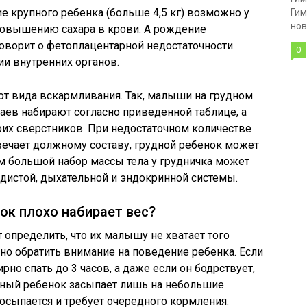
ие крупного ребенка (больше 4,5 кг) возможно у
Гим
нов
повышению сахара в крови. А рождение
оворит о фетоплацентарной недостаточности.
0
и внутренних органов.
 от вида вскармливания. Так, малыши на грудном
аев набирают согласно приведенной таблице, а
их сверстников. При недостаточном количестве
вечает должному составу, грудной ребенок может
м большой набор массы тела у грудничка может
удистой, дыхательной и эндокринной системы.
чок плохо набирает вес?
 определить, что их малышу не хватает того
жно обратить внимание на поведение ребенка. Если
рно спать до 3 часов, а даже если он бодрствует,
одный ребенок засыпает лишь на небольшие
осыпается и требует очередного кормления.