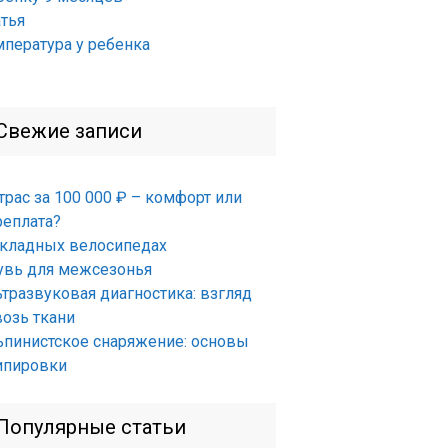
атья
мпература у ребенка
Свежие записи
трас за 100 000 ₽ – комфорт или
реплата?
складных велосипедах
увь для межсезонья
ьтразвуковая диагностика: взгляд
возь ткани
ьпинистское снаряжение: основы
ипировки
Популярные статьи