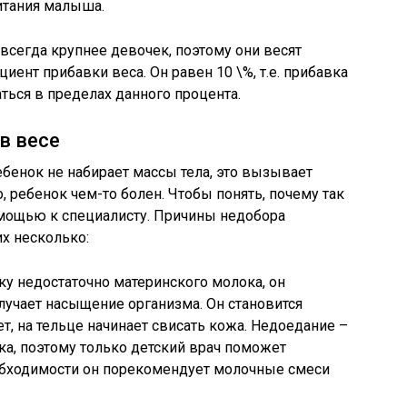
итания малыша.
и всегда крупнее девочек, поэтому они весят
ент прибавки веса. Он равен 10 \%, т.е. прибавка
ься в пределах данного процента.
в весе
бенок не набирает массы тела, это вызывает
о, ребенок чем-то болен. Чтобы понять, почему так
омощью к специалисту. Причины недобора
их несколько:
у недостаточно материнского молока, он
олучает насыщение организма. Он становится
т, на тельце начинает свисать кожа. Недоедание –
ка, поэтому только детский врач поможет
еобходимости он порекомендует молочные смеси