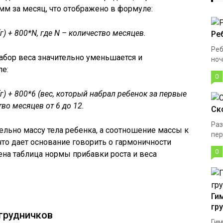
мм за месяц, что отображено в формуле:
г) + 800*N, где N – количество месяцев.
Ре
Реб
абор веса значительно уменьшается и
ноч
е:
0
г) + 800*6 (вес, который набрал ребенок за первые
тво месяцев от 6 до 12.
Ск
Раз
льно массу тела ребенка, а соотношение массы к
пер
 что дает основание говорить о гармоничности
0
ена таблица нормы прибавки роста и веса
Ги
гр
 грудничков
Гим