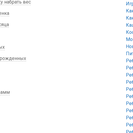
у набрать вес
Иг
Ка
енка
Ка
сяца
Ка
Ко
Мо
Но
ых
Пи
ворожденных
Ре
Ре
Ре
Ре
Ре
рамм
Ре
Ре
Ре
Ре
Ре
Ре