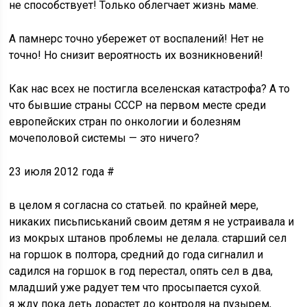
не способствует! Только облегчает жизнь маме.
А памнерс точно убережет от воспалений! Нет не
точно! Но снизит вероятность их возникновений!
Как нас всех не постигла вселенская катастрофа? А то
что бывшие страны СССР на первом месте среди
европейских стран по онкологии и болезням
мочеполовой системы — это ничего?
23 июля 2012 года #
в целом я согласна со статьей. по крайней мере,
никаких письписьканий своим детям я не устраивала и
из мокрых штанов проблемы не делала. старший сел
на горшок в полтора, средний до года сигналил и
садился на горшок в год перестал, опять сел в два,
младший уже радует тем что просыпается сухой.
я жду пока деть дорастет до контроля на пузырем,