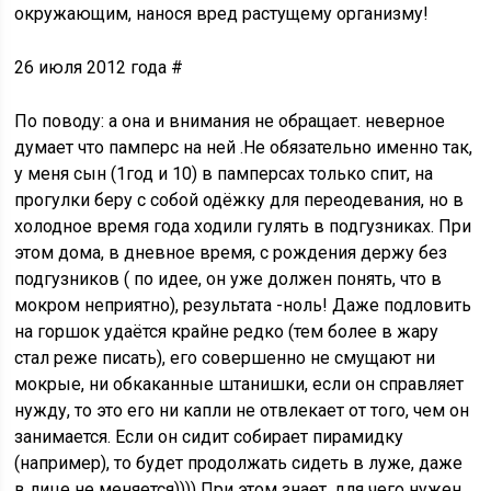
окружающим, нанося вред растущему организму!
26 июля 2012 года #
По поводу: а она и внимания не обращает. неверное
думает что памперс на ней .Не обязательно именно так,
у меня сын (1год и 10) в памперсах только спит, на
прогулки беру с собой одёжку для переодевания, но в
холодное время года ходили гулять в подгузниках. При
этом дома, в дневное время, с рождения держу без
подгузников ( по идее, он уже должен понять, что в
мокром неприятно), результата -ноль! Даже подловить
на горшок удаётся крайне редко (тем более в жару
стал реже писать), его совершенно не смущают ни
мокрые, ни обкаканные штанишки, если он справляет
нужду, то это его ни капли не отвлекает от того, чем он
занимается. Если он сидит собирает пирамидку
(например), то будет продолжать сидеть в луже, даже
в лице не меняется)))) При этом знает, для чего нужен