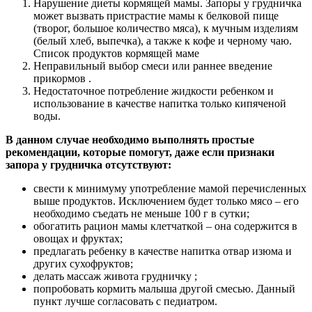
Нарушение диеты кормящей мамы. Запоры у грудничка
может вызвать пристрастие мамы к белковой пище
(творог, большое количество мяса), к мучным изделиям
(белый хлеб, выпечка), а также к кофе и черному чаю.
Список продуктов кормящей маме
Неправильный выбор смеси или раннее введение
прикормов .
Недостаточное потребление жидкости ребенком и
использование в качестве напитка только кипяченой
воды.
В данном случае необходимо выполнять простые
рекомендации, которые помогут, даже если признаки
запора у грудничка отсутствуют:
свести к минимуму употребление мамой перечисленных
выше продуктов. Исключением будет только мясо – его
необходимо съедать не меньше 100 г в сутки;
обогатить рацион мамы клетчаткой – она содержится в
овощах и фруктах;
предлагать ребенку в качестве напитка отвар изюма и
других сухофруктов;
делать массаж живота грудничку ;
попробовать кормить малыша другой смесью. Данный
пункт лучше согласовать с педиатром.