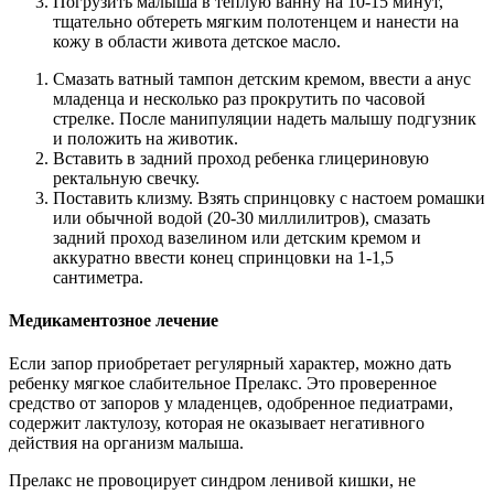
Погрузить малыша в теплую ванну на 10-15 минут,
тщательно обтереть мягким полотенцем и нанести на
кожу в области живота детское масло.
Смазать ватный тампон детским кремом, ввести а анус
младенца и несколько раз прокрутить по часовой
стрелке. После манипуляции надеть малышу подгузник
и положить на животик.
Вставить в задний проход ребенка глицериновую
ректальную свечку.
Поставить клизму. Взять спринцовку с настоем ромашки
или обычной водой (20-30 миллилитров), смазать
задний проход вазелином или детским кремом и
аккуратно ввести конец спринцовки на 1-1,5
сантиметра.
Медикаментозное лечение
Если запор приобретает регулярный характер, можно дать
ребенку мягкое слабительное Прелакс. Это проверенное
средство от запоров у младенцев, одобренное педиатрами,
содержит лактулозу, которая не оказывает негативного
действия на организм малыша.
Прелакс не провоцирует синдром ленивой кишки, не