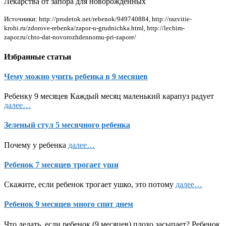
Лекарства от запора для новорожденных
Источники: http://prodetok.net/rebenok/949740884, http://razvitie-
krohi.ru/zdorove-rebenka/zapor-u-grudnichka.html, http://lechim-
zapor.ru/chto-dat-novorozhdennomu-pri-zapore/
Избранные статьи
Чему можно учить ребенка в 9 месяцев
Ребенку 9 месяцев Каждый месяц маленький карапуз радует
далее…
Зеленый стул 5 месячного ребенка
Почему у ребенка
далее…
Ребенок 7 месяцев трогает уши
Скажите, если ребенок трогает ушко, это потому
далее…
Ребенок 9 месяцев много спит днем
Что делать, если ребенок (9 месяцев) плохо засыпает? Ребенок