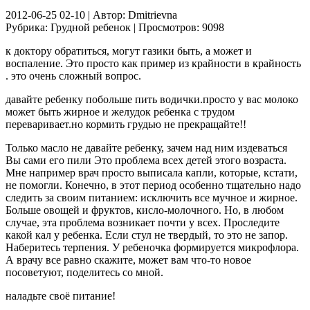
2012-06-25 02-10 | Автор: Dmitrievna
Рубрика: Грудной ребенок | Просмотров: 9098
к доктору обратиться, могут газики быть, а может и
воспаление. Это просто как пример из крайности в крайность
. это очень сложный вопрос.
давайте ребенку побольше пить водички.просто у вас молоко
может быть жирное и желудок ребенка с трудом
переваривает.но кормить грудью не прекращайте!!
Только масло не давайте ребенку, зачем над ним издеваться
Вы сами его пили Это проблема всех детей этого возраста.
Мне например врач просто выписала капли, которые, кстати,
не помогли. Конечно, в этот период особенно тщательно надо
следить за своим питанием: исключить все мучное и жирное.
Больше овощей и фруктов, кисло-молочного. Но, в любом
случае, эта проблема возникает почти у всех. Проследите
какой кал у ребенка. Если стул не твердый, то это не запор.
Наберитесь терпения. У ребеночка формируется микрофлора.
А врачу все равно скажите, может вам что-то новое
посоветуют, поделитесь со мной.
наладьте своё питание!