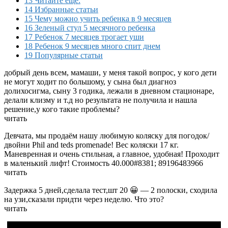
13 Читайте еще:
14 Избранные статьи
15 Чему можно учить ребенка в 9 месяцев
16 Зеленый стул 5 месячного ребенка
17 Ребенок 7 месяцев трогает уши
18 Ребенок 9 месяцев много спит днем
19 Популярные статьи
добрый день всем, мамаши, у меня такой вопрос, у кого дети
не могут ходит по большому, у сына был диагноз
долихосигма, сыну 3 годика, лежали в дневном стационаре,
делали клизму и т.д но результата не получила и нашла
решение,у кого такие проблемы?
читать
Девчата, мы продаём нашу любимую коляску для погодок/
двойни Phil and teds promenade! Вес коляски 17 кг.
Маневренная и очень стильная, а главное, удобная! Проходит
в маленький лифт! Стоимость 40.000#8381; 89196483966
читать
Задержка 5 дней,сделала тест,шт 20 😀 — 2 полоски, сходила
на узи,сказали придти через неделю. Что это?
читать