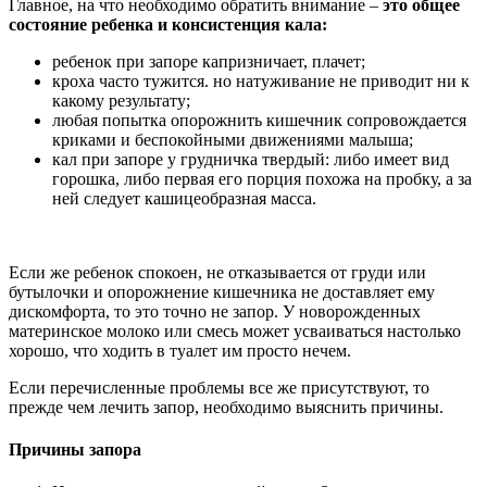
Главное, на что необходимо обратить внимание –
это общее
состояние ребенка и консистенция кала:
ребенок при запоре капризничает, плачет;
кроха часто тужится. но натуживание не приводит ни к
какому результату;
любая попытка опорожнить кишечник сопровождается
криками и беспокойными движениями малыша;
кал при запоре у грудничка твердый: либо имеет вид
горошка, либо первая его порция похожа на пробку, а за
ней следует кашицеобразная масса.
Если же ребенок спокоен, не отказывается от груди или
бутылочки и опорожнение кишечника не доставляет ему
дискомфорта, то это точно не запор. У новорожденных
материнское молоко или смесь может усваиваться настолько
хорошо, что ходить в туалет им просто нечем.
Если перечисленные проблемы все же присутствуют, то
прежде чем лечить запор, необходимо выяснить причины.
Причины запора