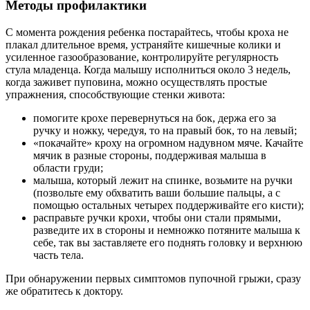
Методы профилактики
С момента рождения ребенка постарайтесь, чтобы кроха не
плакал длительное время, устраняйте кишечные колики и
усиленное газообразование, контролируйте регулярность
стула младенца. Когда малышу исполниться около 3 недель,
когда заживет пуповина, можно осуществлять простые
упражнения, способствующие стенки живота:
помогите крохе перевернуться на бок, держа его за
ручку и ножку, чередуя, то на правый бок, то на левый;
«покачайте» кроху на огромном надувном мяче. Качайте
мячик в разные стороны, поддерживая малыша в
области груди;
малыша, который лежит на спинке, возьмите на ручки
(позвольте ему обхватить ваши большие пальцы, а с
помощью остальных четырех поддерживайте его кисти);
расправьте ручки крохи, чтобы они стали прямыми,
разведите их в стороны и немножко потяните малыша к
себе, так вы заставляете его поднять головку и верхнюю
часть тела.
При обнаружении первых симптомов пупочной грыжи, сразу
же обратитесь к доктору.