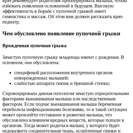
врач рекомендует родителям прооперировать малыша, чтобы
избежать появления осложнений в будущем. Высокую
эффективность в борьбе с пупочной грыжей имеет
гимнастика и массаж. Об этом вам должен рассказать врач-
педиатр.
Чем обусловлено появление пупочной грыжи
Врожденная пупочная грыжа
Зачастую пупочную грыжу младенцы имеют с рождения. В
основном, она обусловлена:
спецификой расположения внутренних органов
новорожденных малышей;
слабостью аппарата связок и брюшной стенки;
Спровоцирована данная патология зачастую отрицательными
факторами вынашивания малыша или наследственным
фактором. Если подчас вынашивания малыша беременная
переболела инфекционными болезнями, то в такой ситуации
может произойти отставание в развитии малыша, что
обусловлено влиянием вредных веществ, которые попали в
организм. Тогда может родиться малыш, у которого будет
недоразвита соединительная ткань, ослабленные связки и