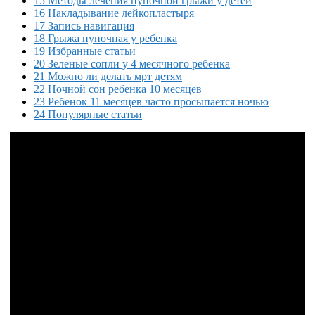
15 Методы лечения пупочной грыжи у детей
16 Накладывание лейкопластыря
17 Запись навигация
18 Грыжа пупочная у ребенка
19 Избранные статьи
20 Зеленые сопли у 4 месячного ребенка
21 Можно ли делать мрт детям
22 Ночной сон ребенка 10 месяцев
23 Ребенок 11 месяцев часто просыпается ночью
24 Популярные статьи