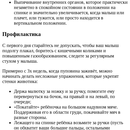
Выпячивание внутренних органов, которое практически
незаметно в спокойном состоянии в положении на
спинке и значительно увеличивается, когда малыш или
плачет, или тужится, или просто находится в
вертикальном положении.
Профилактика
С первого дня старайтесь не допускать, чтобы ваш малыш
подолгу плакал, боритесь с кишечными коликами и
повышенным газообразованием, следите за регулярным
стулом у малыша.
Примерно с 3х недель, когда пуповина заживёт, можно
начинать делать несложные упражнения, которые укрепят
стенки животика:
Держа малютку за ножку и за ручку, помогите ему
перевернуться на бочок, на правый и на левый, по
очереди;
«Покатайте» ребёночка на большом надувном мяче.
Поддерживая его в области груди, покачивайте мяч в
разные стороны.
Лежащего на спинке ребёнка возьмите за ручки (пусть
он обхватит ваши большие пальцы, остальными