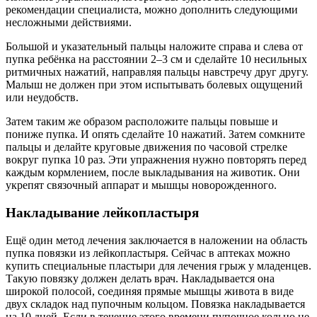
рекомендации специалиста, можно дополнить следующими
несложными действиями.
Большой и указательный пальцы наложите справа и слева от
пупка ребёнка на расстоянии 2–3 см и сделайте 10 несильных
ритмичных нажатий, направляя пальцы навстречу друг другу.
Малыш не должен при этом испытывать болевых ощущений
или неудобств.
Затем таким же образом расположите пальцы повыше и
пониже пупка. И опять сделайте 10 нажатий. Затем сомкните
пальцы и делайте круговые движения по часовой стрелке
вокруг пупка 10 раз. Эти упражнения нужно повторять перед
каждым кормлением, после выкладывания на животик. Они
укрепят связочный аппарат и мышцы новорожденного.
Накладывание лейкопластыря
Ещё один метод лечения заключается в наложении на область
пупка повязки из лейкопластыря. Сейчас в аптеках можно
купить специальные пластыри для лечения грыж у младенцев.
Такую повязку должен делать врач. Накладывается она
широкой полосой, соединяя прямые мышцы живота в виде
двух складок над пупочным кольцом. Повязка накладывается
на 10 дней. Если в течение этого времени пупочное кольцо не