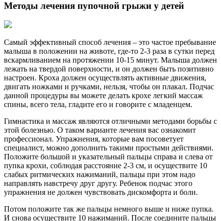
Методы лечения пупочной грыжи у детей
Самый эффективный способ лечения – это частое пребывание
малыша в положении на животе, где-то 2-3 раза в сутки перед
вскармливанием на протяжении 10-15 минут. Малыша должен
лежать на твердой поверхности, и он должен быть позитивно
настроен. Кроха должен осуществлять активные движения,
двигать ножками и ручками, нельзя, чтобы он плакал. Подчас
данной процедуры вы можете делать крохе легкий массаж
спины, всего тела, гладите его и говорите с младенцем.
Гимнастика и массаж являются отличными методами борьбы с
этой болезнью. О таком варианте лечения вас ознакомит
профессионал. Упражнения, которые вам посоветует
специалист, можно дополнить такими простыми действиями.
Положите большой и указательный пальцы справа и слева от
пупка крохи, соблюдая расстояние 2-3 см, и осуществите 10
слабых ритмических нажиманий, пальцы при этом надо
направлять навстречу друг другу. Ребенок подчас этого
упражнения не должен чувствовать дискомфорта и боли.
Потом положите так же пальцы немного выше и ниже пупка.
И снова осуществите 10 нажиманий. После соедините пальцы