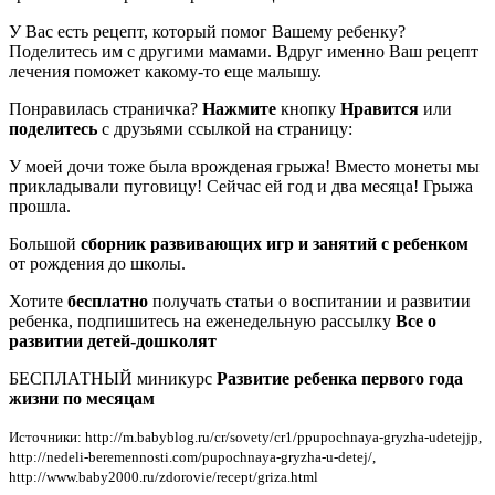
У Вас есть рецепт, который помог Вашему ребенку?
Поделитесь им с другими мамами. Вдруг именно Ваш рецепт
лечения поможет какому-то еще малышу.
Понравилась страничка?
Нажмите
кнопку
Нравится
или
поделитесь
с друзьями ссылкой на страницу:
У моей дочи тоже была врожденая грыжа! Вместо монеты мы
прикладывали пуговицу! Сейчас ей год и два месяца! Грыжа
прошла.
Большой
сборник развивающих игр и занятий с ребенком
от рождения до школы.
Хотите
бесплатно
получать статьи о воспитании и развитии
ребенка, подпишитесь на еженедельную рассылку
Все о
развитии детей-дошколят
БЕСПЛАТНЫЙ миникурс
Развитие ребенка первого года
жизни по месяцам
Источники: http://m.babyblog.ru/cr/sovety/cr1/ppupochnaya-gryzha-udetejjp,
http://nedeli-beremennosti.com/pupochnaya-gryzha-u-detej/,
http://www.baby2000.ru/zdorovie/recept/griza.html