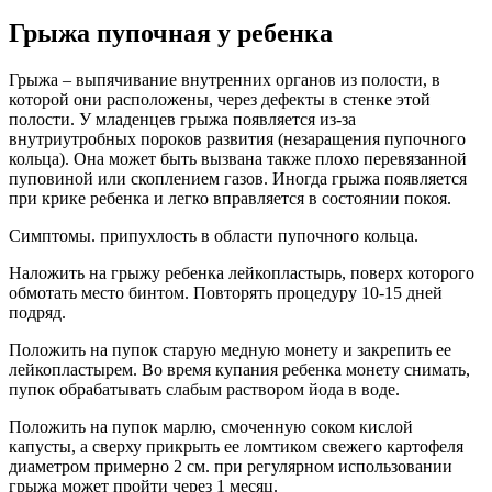
Грыжа пупочная у ребенка
Грыжа – выпячивание внутренних органов из полости, в
которой они расположены, через дефекты в стенке этой
полости. У младенцев грыжа появляется из-за
внутриутробных пороков развития (незаращения пупочного
кольца). Она может быть вызвана также плохо перевязанной
пуповиной или скоплением газов. Иногда грыжа появляется
при крике ребенка и легко вправляется в состоянии покоя.
Симптомы. припухлость в области пупочного кольца.
Наложить на грыжу ребенка лейкопластырь, поверх которого
обмотать место бинтом. Повторять процедуру 10-15 дней
подряд.
Положить на пупок старую медную монету и закрепить ее
лейкопластырем. Во время купания ребенка монету снимать,
пупок обрабатывать слабым раствором йода в воде.
Положить на пупок марлю, смоченную соком кислой
капусты, а сверху прикрыть ее ломтиком свежего картофеля
диаметром примерно 2 см. при регулярном использовании
грыжа может пройти через 1 месяц.