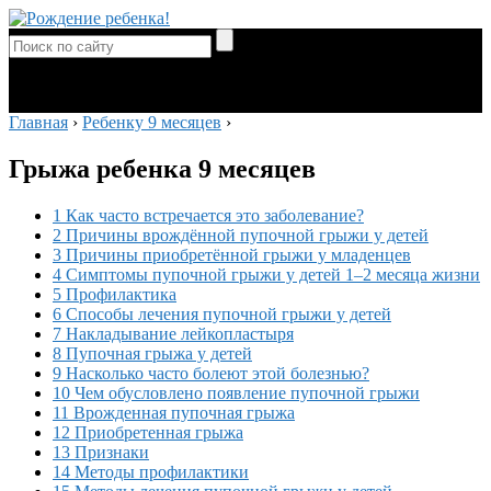
Главная
›
Ребенку 9 месяцев
›
Грыжа ребенка 9 месяцев
1 Как часто встречается это заболевание?
2 Причины врождённой пупочной грыжи у детей
3 Причины приобретённой грыжи у младенцев
4 Симптомы пупочной грыжи у детей 1–2 месяца жизни
5 Профилактика
6 Способы лечения пупочной грыжи у детей
7 Накладывание лейкопластыря
8 Пупочная грыжа у детей
9 Насколько часто болеют этой болезнью?
10 Чем обусловлено появление пупочной грыжи
11 Врожденная пупочная грыжа
12 Приобретенная грыжа
13 Признаки
14 Методы профилактики