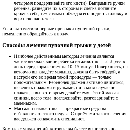
четырьмя поддерживайте его кисти). Выпрямите ручки
ребёнка, разведите их в стороны и слегка потяните
кроху к себе, тем самым побуждая его поднять головку и
верхнюю часть тела.
Если вы заметили первые признаки пупочной грыжи,
немедленно обращайтесь к врачу.
Способы лечения пупочной грыжи у детей
Наиболее действенным методом лечения является
частое выкладывание ребёнка на животик — 2–3 раза в
день перед кормлением на 10–15 минут. Поверхность, на
которую вы кладёте малыша, должна быть твёрдой, а
настрой его во время такой процедуры — только
положительным. Ребёночек должен активно двигаться,
шевелить ножками и ручками, ни в коем случае не
плакать, а вы в это время делайте ему лёгкий массаж
спинки, всего тела, поглаживайте, разговаривайте с
маленьким.
Массаж и гимнастика — прекрасные средства
избавления от этого недуга. С приёмами такого лечения
вас должен ознакомить специалист.
Комплекс упражнений, которые вы будете выполнять по