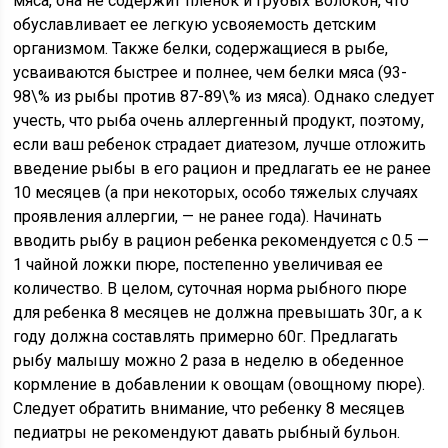
мяса, она не содержит пленок и грубых волокон, что
обуславливает ее легкую усвояемость детским
организмом. Также белки, содержащиеся в рыбе,
усваиваются быстрее и полнее, чем белки мяса (93-
98\% из рыбы против 87-89\% из мяса). Однако следует
учесть, что рыба очень аллергенный продукт, поэтому,
если ваш ребенок страдает диатезом, лучше отложить
введение рыбы в его рацион и предлагать ее не ранее
10 месяцев (а при некоторых, особо тяжелых случаях
проявления аллергии, — не ранее года). Начинать
вводить рыбу в рацион ребенка рекомендуется с 0.5 —
1 чайной ложки пюре, постепенно увеличивая ее
количество. В целом, суточная норма рыбного пюре
для ребенка 8 месяцев не должна превышать 30г, а к
году должна составлять примерно 60г. Предлагать
рыбу малышу можно 2 раза в неделю в обеденное
кормление в добавлении к овощам (овощному пюре).
Следует обратить внимание, что ребенку 8 месяцев
педиатры не рекомендуют давать рыбный бульон.