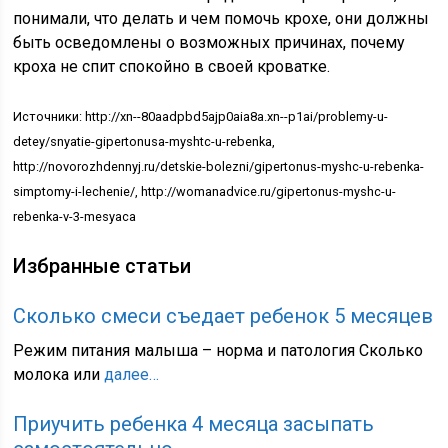
понимали, что делать и чем помочь крохе, они должны
быть осведомлены о возможных причинах, почему
кроха не спит спокойно в своей кроватке.
Источники: http://xn--80aadpbd5ajp0aia8a.xn--p1ai/problemy-u-
detey/snyatie-gipertonusa-myshtc-u-rebenka,
http://novorozhdennyj.ru/detskie-bolezni/gipertonus-myshc-u-rebenka-
simptomy-i-lechenie/, http://womanadvice.ru/gipertonus-myshc-u-
rebenka-v-3-mesyaca
Избранные статьи
Сколько смеси съедает ребенок 5 месяцев
Режим питания малыша – норма и патология Сколько
молока или
далее…
Приучить ребенка 4 месяца засыпать