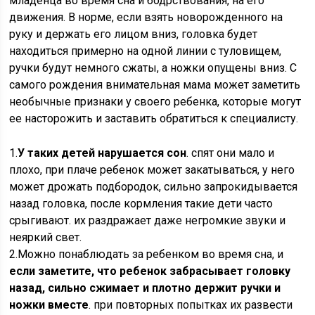
младенца во время сна и бодрствования, на его
движения. В норме, если взять новорожденного на
руку и держать его лицом вниз, головка будет
находиться примерно на одной линии с туловищем,
ручки будут немного сжаты, а ножки опущены вниз. С
самого рождения внимательная мама может заметить
необычные признаки у своего ребенка, которые могут
ее насторожить и заставить обратиться к специалисту.
1.
У таких детей нарушается сон
. спят они мало и
плохо, при плаче ребенок может закатываться, у него
может дрожать подбородок, сильно запрокидывается
назад головка, после кормления такие дети часто
срыгивают. их раздражает даже негромкие звуки и
неяркий свет.
2.Можно понаблюдать за ребенком во время сна, и
если заметите, что ребенок забрасывает головку
назад, сильно сжимает и плотно держит ручки и
ножки вместе
. при повторных попытках их развести