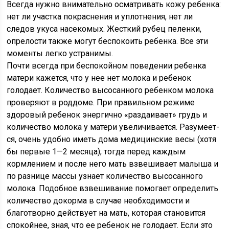
Всегда нужно внимательно осматривать кожу ребенка:
нет ли участка покраснения и уплотнения, нет ли
следов укуса насекомых. Жесткий рубец пеленки,
опрелости также могут беспокоить ребенка. Все эти
моменты легко устранимы.
Почти всегда при беспокойном поведении ребенка
матери кажется, что у нее нет молока и ребенок
голодает. Количество высосанного ребенком молока
проверяют в роддоме. При пра­вильном режиме
здоровый ребенок энергично «раздаивает» грудь и
количество молока у матери увеличивается. Разумеет­
ся, очень удобно иметь дома медицинские весы (хотя
бы пер­вые 1—2 месяца); тогда перед каждым
кормлением и после него мать взвешивает малыша и
по разнице массы узнает количество высосанного
молока. Подобное взвешивание помо­гает определить
количество докорма в случае необходимо­сти и
благотворно действует на мать, которая становится
спо­койнее, зная, что ее ребенок не голодает. Если это