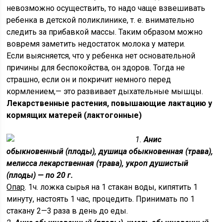
невозмож­но осуществить, то надо чаще взвешивать
ребенка в детской поликлинике, т. е. внимательно
следить за прибавкой массы. Таким образом можно
вовремя заметить недостаток молока у матери.
Если выясняется, что у ребенка нет основательной
причи­ны для беспокойства, он здоров. Тогда не
страшно, если он и покричит немного перед
кормлением,— это развивает дыха­тельные мышцы.
Лекарственные растения, повышающие лактацию у
кормящих матерей (лактогонные)
1.
Анис
обыкновенный (плоды), душица обыкновенная (трава),
мелисса лекарственная (трава), укроп душистый
(плоды) — по 20 г.
Опар
. 1ч. ложка сырья на 1 стакан воды, кипятить 1
минуту, настоять 1 час, процедить. Принимать по 1
стакану 2—3 раза в день до еды.