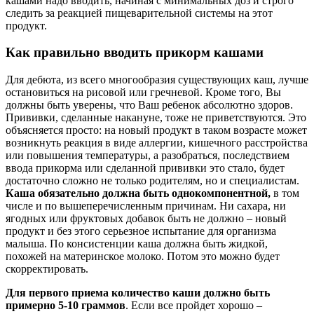
кашами надо вводить, начиная с минимальных доз и строго
следить за реакцией пищеварительной системы на этот
продукт.
Как правильно вводить прикорм кашами
Для дебюта, из всего многообразия существующих каш, лучше
остановиться на рисовой или гречневой. Кроме того, Вы
должны быть уверены, что Ваш ребенок абсолютно здоров.
Прививки, сделанные накануне, тоже не приветствуются. Это
объясняется просто: на новый продукт в таком возрасте может
возникнуть реакция в виде аллергии, кишечного расстройства
или повышения температуры, а разобраться, последствием
ввода прикорма или сделанной прививки это стало, будет
достаточно сложно не только родителям, но и специалистам.
Каша обязательно должна быть однокомпонентной,
в том
числе и по вышеперечисленным причинам. Ни сахара, ни
ягодных или фруктовых добавок быть не должно – новый
продукт и без этого серьезное испытание для организма
малыша. По консистенции каша должна быть жидкой,
похожей на материнское молоко. Потом это можно будет
скорректировать.
Для первого приема количество каши должно быть
примерно 5-10 граммов
. Если все пройдет хорошо –