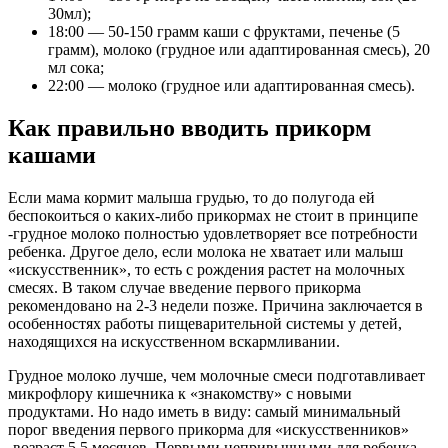
30мл);
18:00 — 50-150 грамм каши с фруктами, печенье (5
грамм), молоко (грудное или адаптированная смесь), 20
мл сока;
22:00 — молоко (грудное или адаптированная смесь).
Как правильно вводить прикорм
кашами
Если мама кормит малыша грудью, то до полугода ей
беспокоиться о каких-либо прикормах не стоит в принципе
-грудное молоко полностью удовлетворяет все потребности
ребенка. Другое дело, если молока не хватает или малыш
«искусственник», то есть с рождения растет на молочных
смесях. В таком случае введение первого прикорма
рекомендовано на 2-3 недели позже. Причина заключается в
особенностях работы пищеварительной системы у детей,
находящихся на искусственном вскармливании.
Грудное молоко лучше, чем молочные смеси подготавливает
микрофлору кишечника к «знакомству» с новыми
продуктами. Но надо иметь в виду: самый минимальный
порог введения первого прикорма для «искусственников»
-возраст 5,5 месяцев. Первыми непривычными для ребенка