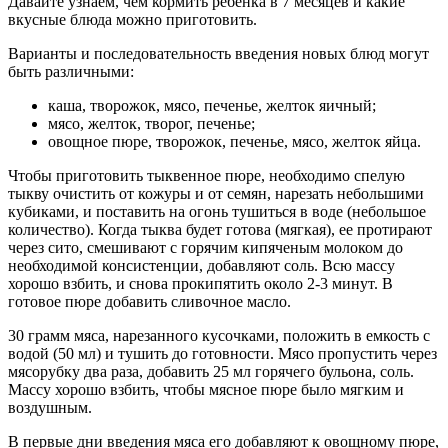
Давайте узнаем, чем кормить ребенка в 7 месяцев и какие
вкусные блюда можно приготовить.
Варианты и последовательность введения новых блюд могут
быть различными:
каша, творожок, мясо, печенье, желток яичный;
мясо, желток, творог, печенье;
овощное пюре, творожок, печенье, мясо, желток яйца.
Чтобы приготовить тыквенное пюре, необходимо спелую
тыкву очистить от кожуры и от семян, нарезать небольшими
кубиками, и поставить на огонь тушиться в воде (небольшое
количество). Когда тыква будет готова (мягкая), ее протирают
через сито, смешивают с горячим кипяченым молоком до
необходимой консистенции, добавляют соль. Всю массу
хорошо взбить, и снова прокипятить около 2-3 минут. В
готовое пюре добавить сливочное масло.
30 грамм мяса, нарезанного кусочками, положить в емкость с
водой (50 мл) и тушить до готовности. Мясо пропустить через
мясорубку два раза, добавить 25 мл горячего бульона, соль.
Массу хорошо взбить, чтобы мясное пюре было мягким и
воздушным.
В первые дни введения мяса его добавляют к овощному пюре,