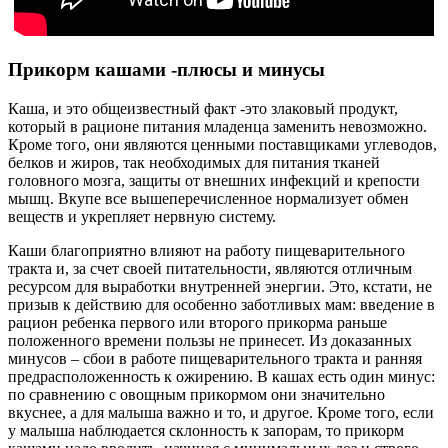
Прикорм кашами -плюсы и минусы
Каша, и это общеизвестный факт -это злаковый продукт,
который в рационе питания младенца заменить невозможно.
Кроме того, они являются ценными поставщиками углеводов,
белков и жиров, так необходимых для питания тканей
головного мозга, защиты от внешних инфекций и крепости
мышц. Вкупе все вышеперечисленное нормализует обмен
веществ и укрепляет нервную систему.
Каши благоприятно влияют на работу пищеварительного
тракта и, за счет своей питательности, являются отличным
ресурсом для выработки внутренней энергии. Это, кстати, не
призыв к действию для особенно заботливых мам: введение в
рацион ребенка первого или второго прикорма раньше
положенного времени пользы не принесет. Из доказанных
минусов – сбои в работе пищеварительного тракта и ранняя
предрасположенность к ожирению. В кашах есть один минус:
по сравнению с овощным прикормом они значительно
вкуснее, а для малыша важно и то, и другое. Кроме того, если
у малыша наблюдается склонность к запорам, то прикорм