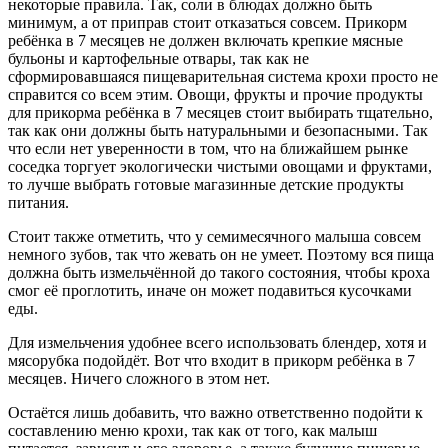
некоторые правила. Так, соли в блюдах должно быть
минимум, а от приправ стоит отказаться совсем. Прикорм
ребёнка в 7 месяцев не должен включать крепкие мясные
бульоны и картофельные отвары, так как не
сформировавшаяся пищеварительная система крохи просто не
справится со всем этим. Овощи, фрукты и прочие продукты
для прикорма ребёнка в 7 месяцев стоит выбирать тщательно,
так как они должны быть натуральными и безопасными. Так
что если нет уверенности в том, что на ближайшем рынке
соседка торгует экологически чистыми овощами и фруктами,
то лучше выбрать готовые магазинные детские продукты
питания.
Стоит также отметить, что у семимесячного малыша совсем
немного зубов, так что жевать он не умеет. Поэтому вся пища
должна быть измельчённой до такого состояния, чтобы кроха
смог её проглотить, иначе он может подавиться кусочками
еды.
Для измельчения удобнее всего использовать блендер, хотя и
мясорубка подойдёт. Вот что входит в прикорм ребёнка в 7
месяцев. Ничего сложного в этом нет.
Остаётся лишь добавить, что важно ответственно подойти к
составлению меню крохи, так как от того, как малыш