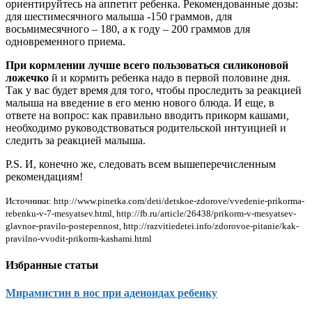
ориентируйтесь на аппетит ребенка. Рекомендованные дозы:
для шестимесячного малыша -150 граммов, для
восьмимесячного – 180, а к году – 200 граммов для
одновременного приема.
При кормлении лучше всего пользоваться силиконовой
ложечко
й и кормить ребенка надо в первой половине дня.
Так у вас будет время для того, чтобы проследить за реакцией
малыша на введение в его меню нового блюда. И еще, в
ответе на вопрос: как правильно вводить прикорм кашами
,
необходимо руководствоваться родительской интуицией и
следить за реакцией малыша.
P.S. И, конечно же, следовать всем вышеперечисленным
рекомендациям!
Источники: http://www.pinetka.com/deti/detskoe-zdorove/vvedenie-prikorma-
rebenku-v-7-mesyatsev.html, http://fb.ru/article/26438/prikorm-v-mesyatsev-
glavnoe-pravilo-postepennost, http://razvitiedetei.info/zdorovoe-pitanie/kak-
pravilno-vvodit-prikorm-kashami.html
Избранные статьи
Мирамистин в нос при аденоидах ребенку