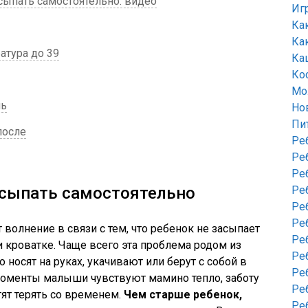
асыпать самостоятельно: видео
Иг
Ка
Ка
атура до 39
Ка
Ко
Мо
нь
Но
Пи
после
Ре
Ре
Ре
асыпать самостоятельно
Ре
Ре
Ре
волнение в связи с тем, что ребенок не засыпает
Ре
и кроватке. Чаще всего эта проблема родом из
Ре
 носят на руках, укачивают или берут с собой в
Ре
 моменты малыши чувствуют мамино тепло, заботу
Ре
тят терять со временем.
Чем старше ребенок,
Ре