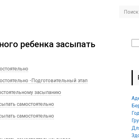
чного ребенка засыпать
Най
мостоятельно
мостоятельно -Подготовительный этап
мостоятельному засыпанию
Ад
асыпать самостоятельно
Бе
Го
асыпать самостоятельно
Гр
Дл
Зд