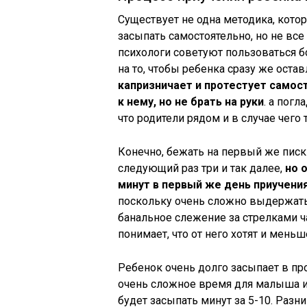
Существует не одна методика, кото
засыпать самостоятельно, но не вс
психологи советуют пользоваться б
на то, чтобы ребенка сразу же оста
капризничает и протестует само
к нему, но не брать на руки
. а погл
что родители рядом и в случае чего 
Конечно, бежать на первый же писк
следующий раз три и так далее,
но 
минут в первый же день приучения
поскольку очень сложно выдержать
банальное слежение за стрелками ча
понимает, что от него хотят и меньш
Ребенок очень долго засыпает в про
очень сложное время для малыша и 
будет засыпать минут за 5-10. Разн