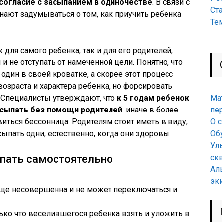
есогласие с засыпанием в одиночестве
. В связи с
Ст
инают задумываться о том, как приучить ребенка
Те
 для самого ребенка, так и для его родителей,
и не отступать от намеченной цели. Понятно, что
дин в своей кроватке, а скорее этот процесс
 возраста и характера ребенка, но форсировать
. Специалисты утверждают, что
к 5 годам ребенок
Ма
асыпать без помощи родителей
. иначе в более
пе
иться бессонница. Родителям стоит иметь в виду,
О 
сыпать одни, естественно, когда они здоровы.
Об
Ул
ыпать самостоятельно
ск
Ал
эк
еще несовершенна и не может переключаться и
ько что веселившегося ребенка взять и уложить в