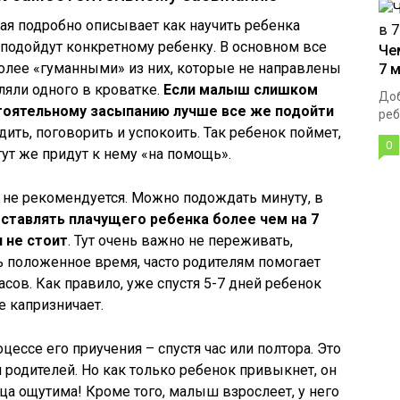
рая подробно описывает как научить ребенка
е подойдут конкретному ребенку. В основном все
Че
олее «гуманными» из них, которые не направлены
7 
вляли одного в кроватке.
Если малыш слишком
Доб
стоятельному засыпанию лучше все же подойти
ребе
адить, поговорить и успокоить. Так ребенок поймет,
0
тут же придут к нему «на помощь».
 не рекомендуется. Можно подождать минуту, в
оставлять плачущего ребенка более чем на 7
 не стоит
. Тут очень важно не переживать,
 положенное время, часто родителям помогает
сов. Как правило, уже спустя 5-7 дней ребенок
е капризничает.
цессе его приучения – спустя час или полтора. Это
родителей. Но как только ребенок привыкнет, он
ица ощутима! Кроме того, малыш взрослеет, у него