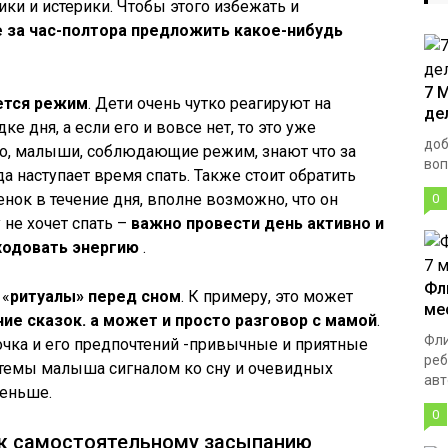
ки и истерики. Чтобы этого избежать и
 за час-полтора предложить какое-нибудь
7 
ется режим
. Дети очень чутко реагируют на
де
 дня, а если его и вовсе нет, то это уже
доб
ло, малыши, соблюдающие режим, знают что за
вопр
да наступает время спать. Также стоит обратить
енок в течение дня, вполне возможно, что он
0
 не хочет спать –
важно провести день активно и
ходовать энергию
.
Фл
 «
ритуалы» перед сном
. К примеру, это может
ме
ие сказок. а может и просто разговор с мамой
.
Фли
очка и его предпочтений -привычные и приятные
реб
стемы малыша сигналом ко сну и очевидных
авт
меньше.
0
 к самостоятельному засыпанию