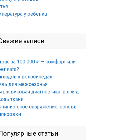
атья
мпература у ребенка
Свежие записи
трас за 100 000 ₽ – комфорт или
реплата?
складных велосипедах
увь для межсезонья
ьтразвуковая диагностика: взгляд
возь ткани
ьпинистское снаряжение: основы
ипировки
Популярные статьи