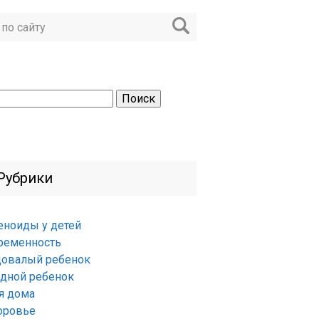
ти:
Рубрики
еноиды у детей
ременность
довалый ребенок
удной ребенок
я дома
оровье