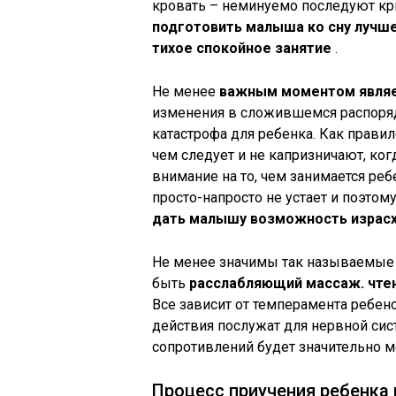
кровать – неминуемо последуют кри
подготовить малыша ко сну лучше
тихое спокойное занятие
.
Не менее
важным моментом явля
изменения в сложившемся распорядке
катастрофа для ребенка. Как прави
чем следует и не капризничают, ког
внимание на то, чем занимается реб
просто-напросто не устает и поэтому
дать малышу возможность израс
Не менее значимы так называемые
быть
расслабляющий массаж. чтен
Все зависит от темперамента ребен
действия послужат для нервной си
сопротивлений будет значительно 
Процесс приучения ребенка