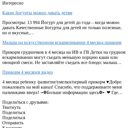
Интересно
Какие йогурты можно давать детям
Просмотры: 13 994 Йогурт для детей до года – когда можно
давать Качественные йогурты для детей не только полезные,
но и вкусные,…
Малыш на искусственном вскармливании 4 месяца прикорм
Прикорм грудничков в 4 месяца на ИВ и ГВ Детки на грудном
вскармливании могут съедать меньшую порцию каши или
овощной смеси. Не заставляйте съедать все блюдо: малыш…
Прикорм 4 месяцев видео
4 месяца ребенку /развитие/умелки/первый прикорм ♥Добро
пожаловать на мой канал! Спасибо, что поддерживаете меня
пальчиками вверх! ∙•❁Больше информации здесь❁•∙ ❤ Где…
Поделиться с друзьями:
Твитнуть
Поделиться
Поделиться
Отправить
Класснуть