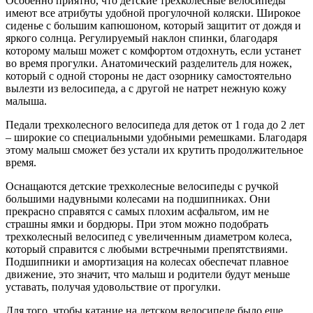
Особенно приятно, что детские трехколесные велосипеды
имеют все атрибуты удобной прогулочной коляски. Широкое
сиденье с большим капюшоном, который защитит от дождя и
яркого солнца. Регулируемый наклон спинки, благодаря
которому малыш может с комфортом отдохнуть, если устанет
во время прогулки. Анатомический разделитель для ножек,
который с одной стороны не даст озорнику самостоятельно
вылезти из велосипеда, а с другой не натрет нежную кожу
малыша.
Педали трехколесного велосипеда для деток от 1 года до 2 лет
– широкие со специальными удобными ремешками. Благодаря
этому малыш сможет без устали их крутить продолжительное
время.
Оснащаются детские трехколесные велосипеды с ручкой
большими надувными колесами на подшипниках. Они
прекрасно справятся с самых плохим асфальтом, им не
страшны ямки и бордюры. При этом можно подобрать
трехколесный велосипед с увеличенным диаметром колеса,
который справится с любыми встречными препятствиями.
Подшипники и амортизация на колесах обеспечат плавное
движение, это значит, что малыш и родители будут меньше
уставать, получая удовольствие от прогулки.
Для того, чтобы катание на детском велосипеде было еще