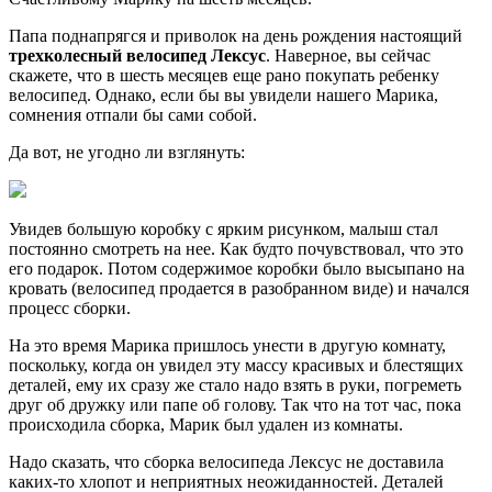
Папа поднапрягся и приволок на день рождения настоящий
трехколесный велосипед Лексус
. Наверное, вы сейчас
скажете, что в шесть месяцев еще рано покупать ребенку
велосипед. Однако, если бы вы увидели нашего Марика,
сомнения отпали бы сами собой.
Да вот, не угодно ли взглянуть:
Увидев большую коробку с ярким рисунком, малыш стал
постоянно смотреть на нее. Как будто почувствовал, что это
его подарок. Потом содержимое коробки было высыпано на
кровать (велосипед продается в разобранном виде) и начался
процесс сборки.
На это время Марика пришлось унести в другую комнату,
поскольку, когда он увидел эту массу красивых и блестящих
деталей, ему их сразу же стало надо взять в руки, погреметь
друг об дружку или папе об голову. Так что на тот час, пока
происходила сборка, Марик был удален из комнаты.
Надо сказать, что сборка велосипеда Лексус не доставила
каких-то хлопот и неприятных неожиданностей. Деталей