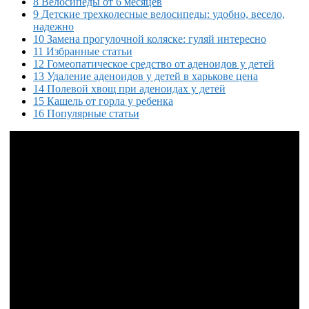
8 Велосипеды от 6 месяцев
9 Детские трехколесные велосипеды: удобно, весело,
надежно
10 Замена прогулочной коляске: гуляй интересно
11 Избранные статьи
12 Гомеопатическое средство от аденоидов у детей
13 Удаление аденоидов у детей в харькове цена
14 Полевой хвощ при аденоидах у детей
15 Кашель от горла у ребенка
16 Популярные статьи