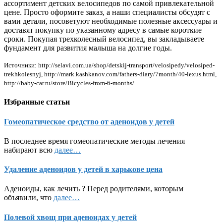
ассортимент детских велосипедов по самой привлекательной
цене. Просто оформите заказ, а наши специалисты обсудят с
вами детали, посоветуют необходимые полезные аксессуары и
доставят покупку по указанному адресу в самые короткие
сроки. Покупая трехколесный велосипед, вы закладываете
фундамент для развития малыша на долгие годы.
Источники: http://selavi.com.ua/shop/detskij-transport/velosipedy/velosiped-
trekhkolesnyj, http://mark.kashkanov.com/fathers-diary/7month/40-lexus.html,
http://baby-car.ru/store/Bicycles-from-6-months/
Избранные статьи
Гомеопатическое средство от аденоидов у детей
В последнее время гомеопатические методы лечения
набирают всю
далее…
Удаление аденоидов у детей в харькове цена
Аденоиды, как лечить ? Перед родителями, которым
объявили, что
далее…
Полевой хвощ при аденоидах у детей