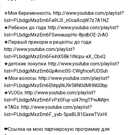
✭Моя беременность: http://www.youtube.com/playlist?
list=PLbdgpMxzEm6Fa9lJ3_nOcaXcqW7z7A1NZ
★Ребенок до года: http://www.youtube.com/playlist?
list=PLbdgpMxzEm6FSweauopHo-8pdbOE-2rAO
★Первый прикорм и рецепты до года:
http://www.youtube.com/playlist?
list=PLbdgpMxzEm6FeihXSBk1lNcpu-aX_CbxQ
★детские покупки: http://www.youtube.com/playlist?
list=PLbdgpMxzEm6GpAmic0S-CWgfncefUDSuh
★Мои волосы: http://www.youtube.com/playlist?
list=PLbdgpMxzEm6EhhjqlNJ9r58N0dMHNG0bp
★VLOGs: http://www.youtube.com/playlist?
list=PLbdgpMxzEm6FvPz0Fuy-ul47mgTPwAWjm
✭TAGs: http://www.youtube.com/playlist?
list=PLbdgpMxzEm6F_yxb-5paBLB1EaswTVxHl
❤Ссылка на мою партнерскую программу для