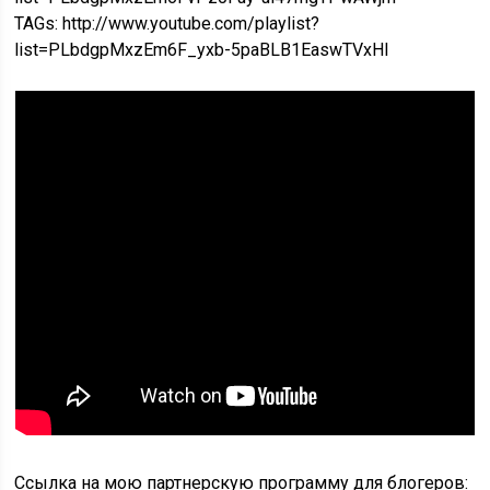
TAGs: http://www.youtube.com/playlist?
list=PLbdgpMxzEm6F_yxb-5paBLB1EaswTVxHl
Ссылка на мою партнерскую программу для блогеров: