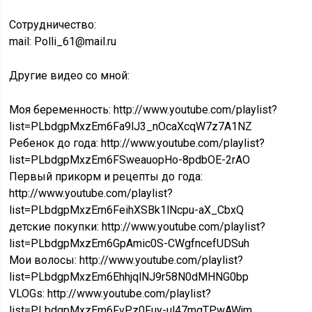
Сотрудничество:
mail: Polli_61@mail.ru
Другие видео со мной:
Моя беременность: http://www.youtube.com/playlist?
list=PLbdgpMxzEm6Fa9lJ3_nOcaXcqW7z7A1NZ
Ребенок до года: http://www.youtube.com/playlist?
list=PLbdgpMxzEm6FSweauopHo-8pdbOE-2rAO
Первый прикорм и рецепты до года:
http://www.youtube.com/playlist?
list=PLbdgpMxzEm6FeihXSBk1lNcpu-aX_CbxQ
детские покупки: http://www.youtube.com/playlist?
list=PLbdgpMxzEm6GpAmic0S-CWgfncefUDSuh
Мои волосы: http://www.youtube.com/playlist?
list=PLbdgpMxzEm6EhhjqlNJ9r58N0dMHNG0bp
VLOGs: http://www.youtube.com/playlist?
list=PLbdgpMxzEm6FvPz0Fuy-ul47mgTPwAWjm