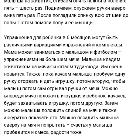
малыша на животик, сгибаем опять ножки в коленях
пять – шесть раз. Поднимаем, опускаем ручки вверх-
вниз пять раз. После погладили спинку всю от шеи до
попы. Потом помяли попу и ее мышцы.
Упражнения для ребенка в 6 месяцев могут быть
различными вариациями упражнений и комплексы.
Мама может заниматься с малышом и фитболом –
упражнениями на большем мяче. Малыша кладем
животиком на мячик и катаем туда-сюда. Им очень
нравится. Также, пока качаем малыша, пробуем одну
ручку оторвать и дать игрушку, потом вторую, чтобы
малыш потом сам отрывал ручки от мяча. Можно
впереди мяча положить игрушки, и ребенок, качаясь,
будет захватывать игрушку, потом другую. Затем
можно малыша положить спиной на мяч и также
аккуратно покачать его. Можно посадить малыша
сверху на мяч и попрыгать – счастья у малыша
прибавится и смеха, радости тоже.