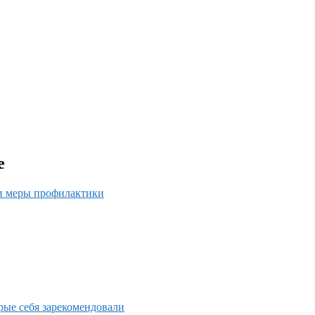
е
 и меры профилактики
орые себя зарекомендовали