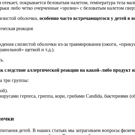
я отекает, покрывается беловатым налетом, температура тела ма
ки либо четко очерченные «эрозии» с беловатым налетом сверх
лизистой оболочки,
особенно часто встречающегося у детей в во
ическая реакция
дения слизистой оболочки из-за травмирования (ожоги, «прику
авильной» щеткой и т.д.).
ь.
к следствие аллергической реакции на какой–либо продукт и
а три группы:
ой).
усами герпеса, гриппа, кори, грибами Candida, бактериями (о
лочки
спитания детей. В наших статьях мы затрагиваем вопросы физич