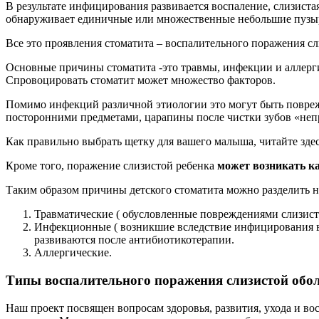
В результате инфицирования развивается воспаление, слизиста
обнаруживает единичные или множественные небольшие пузырь
Все это проявления стоматита – воспалительного поражения с
Основные причины стоматита -это травмы, инфекции и аллерг
Спровоцировать стоматит может множество факторов.
Помимо инфекций различной этиологии это могут быть повреж
посторонними предметами, царапины после чистки зубов «непр
Как правильно выбрать щетку для вашего малыша, читайте здес
Кроме того, поражение слизистой ребенка
может возникать ка
Таким образом причины детского стоматита можно разделить н
Травматические ( обусловленные повреждениями слизист
Инфекционные ( возникшие вследствие инфицирования вир
развиваются после антибиотикотерапии.
Аллергические.
Типы воспалительного поражения слизистой обо
Наш проект посвящен вопросам здоровья, развития, ухода и во