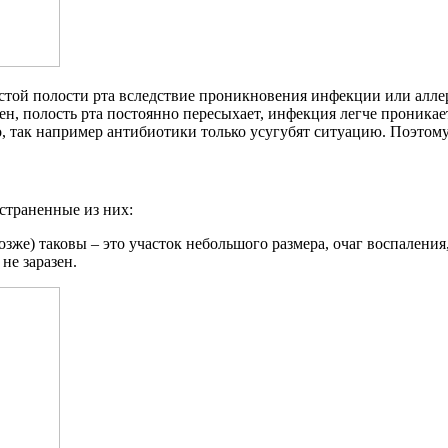
зистой полости рта вследствие проникновения инфекции или алл
, полость рта постоянно пересыхает, инфекция легче проникает 
 так например антибиотики только усугубят ситуацию. Поэтому 
страненные из них:
зже) таковы – это участок небольшого размера, очаг воспаления
не заразен.