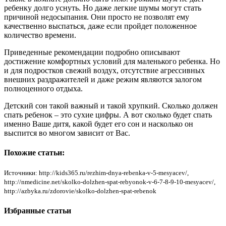
ребенку долго уснуть. Но даже легкие шумы могут стать
причиной недосыпания. Они просто не позволят ему
качественно выспаться, даже если пройдет положенное
количество времени.
Приведенные рекомендации подробно описывают
достижение комфортных условий для маленького ребенка. Но
и для подростков свежий воздух, отсутствие агрессивных
внешних раздражителей и даже режим являются залогом
полноценного отдыха.
Детский сон такой важный и такой хрупкий. Сколько должен
спать ребенок – это сухие цифры. А вот сколько будет спать
именно Ваше дитя, какой будет его сон и насколько он
выспится во многом зависит от Вас.
Похожие статьи:
Источники: http://kids365.ru/rezhim-dnya-rebenka-v-5-mesyacev/,
http://nmedicine.net/skolko-dolzhen-spat-rebyonok-v-6-7-8-9-10-mesyacev/,
http://azbyka.ru/zdorovie/skolko-dolzhen-spat-rebenok
Избранные статьи