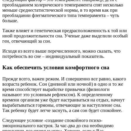
преобладанием холерического темперамента спят несколько
меньше среднестатистической нормы, в то время как при
преобладании флегматического типа темперамента – чуть
больше.
Также влияет и генетическая предрасположенность к той или
иной продолжительности сна. Ученые даже выделили особый
ген, отвечающий за сон.
Исходя из всего выше перечисленного, можно сказать, что
потребность во сне – индивидуальный показатель.
Как обеспечить условия комфортного сна
Прежде всего, важен режим. И совершенно все равно, какого
возраста ребенок. Сон (дневной или ночной) в одно и то же
время способствует выработке привычки (физиологи
называют это условным рефлексом). К определенному
времени организм уже будет настраиваться на отдых, начнут
вырабатываться гормоны, отвечающие за наступление сна.
Так ребенку будет легче заснуть, а сам сон будет спокойнее.
Следующее условие -создание спокойного психо-
эмоционального настроя. За час-два до сна необходимо
прекратить все шумные игры. Хорошо, если у Вас