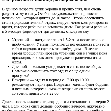
В данном возрасте детки хорошо и крепко спят, чем очень
радуют маму и папу. Особенное удовольствие приносит
ночной сон, который длится до 10 часов. Чтобы обеспечить
столь продолжительный отдых, следует четко контролировать
время, которое ребенок «высыпает» днем. Так режим ребенка
в 5 месяцев формируют три дневных отхода ко сну.
Утренний — наступает через 1,5-2 часа после первого
пробуждения. У мамы появляется возможность привести
себя в порядок и сделать что-нибудь дома. В летнее
время хорошо планировать утренний сон на улице пока
прохладно, так как днем прогулки ограничены из-за
жары.
Дневной — малыш укладывается спать после обеда.
Возможно совмещать этот отдых с еще одной
прогулкой.
Вечерний — отдых в период с 17.00 до 19.00
рекомендуют педиатры. Подремав, малыш будет бодрым
и веселым вечером и сможет отправиться спать вместе
со всеми, примерно в 22.00.
Длительность каждого периода должна составлять примерно 2
часа. Если кроха спит дольше, особенно вечером, аккуратно
разбудите его. Так вы сможете соблюдать режим сна ребенка в