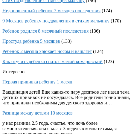
Стих поздравление с 5 месяцев малышу
(196)
Недоношенный ребенок 7 месяцев последствия
(174)
9 Месяцев ребенку поздравления в стихах мальчику
(170)
Ребенок родился 8 месячный последствия
(136)
Простуда ребенка 5 месяцев
(133)
Ребенок 2 месяца хрюкает носом и кашляет
(124)
Как отучить ребенка спать с мамой комаровский
(123)
Интересно
Первая прививка ребенку 1 месяц
Вакцинация детей Еще каких-то пару десятков лет назад тема
детских прививок не обсуждалась. Все родители точно знали,
что прививки необходимы для детского здоровья и…
Разница между детьми 10 месяцев
у нас разница 2,5 года. счастье, что дочь более
самостоятельная- она спала с 3 недель в комнате сама, я
включала радионяню. днем, когда…