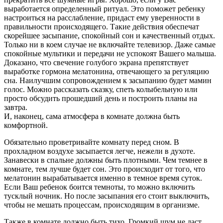
выработается определенный ритуал. Это поможет ребенку
настроиться на расслабление, придаст ему уверенности в
правильности происходящего. Такие действия обеспечат
скорейшее засыпание, спокойный сон и качественный отдых.
Только ни в коем случае не включайте телевизор. Даже самые
спокойные мультики и передачи не успокоят Вашего малыша.
Доказано, что свечение голубого экрана препятствует
выработке гормона мелатонина, отвечающего за регуляцию
сна. Наилучшим сопровождением к засыпанию будет мамин
голос. Можно рассказать сказку, спеть колыбельную или
просто обсудить прошедший день и построить планы на
завтра.
И, наконец, сама атмосфера в комнате должна быть
комфортной.
Обязательно проветривайте комнату перед сном. В
прохладном воздухе засыпается легче, нежели в духоте.
Занавески в спальне должны быть плотными. Чем темнее в
комнате, тем лучше будет сон. Это происходит от того, что
мелатонин вырабатывается именно в темное время суток.
Если Ваш ребенок боится темноты, то можно включить
тусклый ночник. Но после засыпания его стоит выключить,
чтобы не мешать процессам, происходящим в организме.
Также в комнате должно быть тихо. Громкий шум не даст