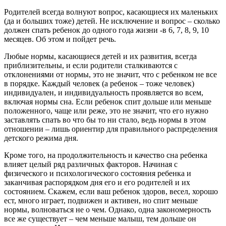
Родителей всегда волнуют вопрос, касающиеся их маленьких
(да и больших тоже) детей. Не исключение и вопрос – сколько
должен спать ребенок до одного года жизни -в 6, 7, 8, 9, 10
месяцев. Об этом и пойдет речь.
Любые нормы, касающиеся детей и их развития, всегда
приблизительны, и если родители сталкиваются с
отклонениями от нормы, это не значит, что с ребенком не все
в порядке. Каждый человек (а ребенок – тоже человек)
индивидуален, и индивидуальность проявляется во всем,
включая нормы сна. Если ребенок спит дольше или меньше
положенного, чаще или реже, это не значит, что его нужно
заставлять спать во что бы то ни стало, ведь нормы в этом
отношении – лишь ориентир для правильного распределения
детского режима дня.
Кроме того, на продолжительность и качество сна ребенка
влияет целый ряд различных факторов. Начиная с
физического и психологического состояния ребенка и
заканчивая распорядком дня его и его родителей и их
состоянием. Скажем, если ваш ребенок здоров, весел, хорошо
ест, много играет, подвижен и активен, но спит меньше
нормы, волноваться не о чем. Однако, одна закономерность
все же существует – чем меньше малыш, тем дольше он