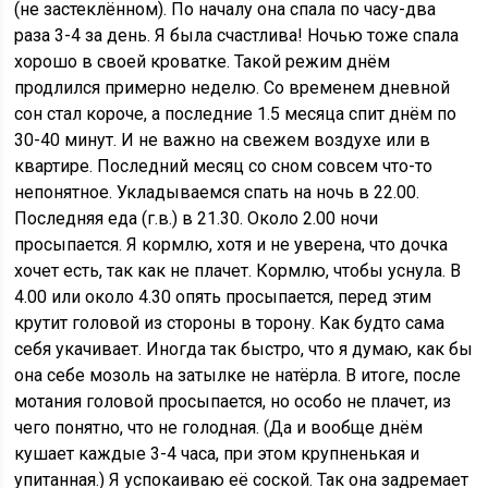
(не застеклённом). По началу она спала по часу-два
раза 3-4 за день. Я была счастлива! Ночью тоже спала
хорошо в своей кроватке. Такой режим днём
продлился примерно неделю. Со временем дневной
сон стал короче, а последние 1.5 месяца спит днём по
30-40 минут. И не важно на свежем воздухе или в
квартире. Последний месяц со сном совсем что-то
непонятное. Укладываемся спать на ночь в 22.00.
Последняя еда (г.в.) в 21.30. Около 2.00 ночи
просыпается. Я кормлю, хотя и не уверена, что дочка
хочет есть, так как не плачет. Кормлю, чтобы уснула. В
4.00 или около 4.30 опять просыпается, перед этим
крутит головой из стороны в торону. Как будто сама
себя укачивает. Иногда так быстро, что я думаю, как бы
она себе мозоль на затылке не натёрла. В итоге, после
мотания головой просыпается, но особо не плачет, из
чего понятно, что не голодная. (Да и вообще днём
кушает каждые 3-4 часа, при этом крупненькая и
упитанная.) Я успокаиваю её соской. Так она задремает