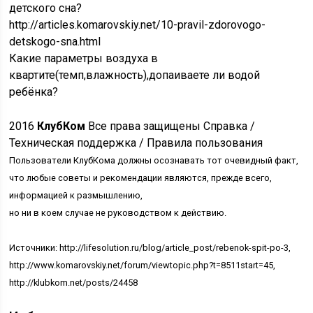
детского сна?
http://articles.komarovskiy.net/10-pravil-zdorovogo-
detskogo-sna.html
Какие параметры воздуха в
квартите(темп,влажность),допаиваете ли водой
ребёнка?
2016
КлубКом
Все права защищены Справка /
Техническая поддержка / Правила пользования
Пользователи КлубКома должны осознавать тот очевидный факт,
что любые советы и рекомендации являются, прежде всего,
информацией к размышлению,
но ни в коем случае не руководством к действию.
Источники: http://lifesolution.ru/blog/article_post/rebenok-spit-po-3,
http://www.komarovskiy.net/forum/viewtopic.php?t=8511start=45,
http://klubkom.net/posts/24458