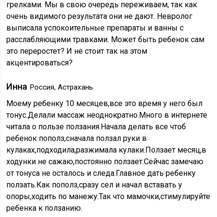
грелками. Мы в свою очередь переживаем, так как
очень видимого результата они не дают. Невролог
выписала успокоительные препараты и ванны с
расслабляющими травками. Может быть ребенок сам
это переростет? И не стоит так на этом
акцентироваться?
Инна
Россия, Астрахань
Моему ребенку 10 месяцев,все это время у него был
тонус.Делали массаж неоднократно.Много в интернете
читала о пользе ползания.Начала делать все чтоб
ребенок пополз,сначала ползал руки в
кулаках,подходила,разжимала кулаки.Ползает месяц,в
ходунки не сажаю,постоянно ползает.Сейчас замечаю
от тонуса не осталось и следа.Главное дать ребенку
ползать.Как пополз,сразу сел и начал вставать у
опоры,ходить по манежу.Так что мамочки,стимулируйте
ребенка к ползанию.