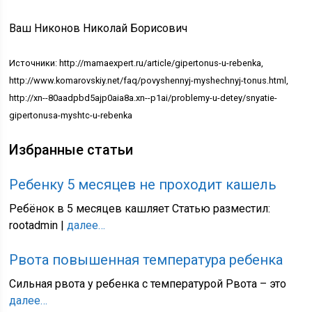
Ваш Никонов Николай Борисович
Источники: http://mamaexpert.ru/article/gipertonus-u-rebenka,
http://www.komarovskiy.net/faq/povyshennyj-myshechnyj-tonus.html,
http://xn--80aadpbd5ajp0aia8a.xn--p1ai/problemy-u-detey/snyatie-
gipertonusa-myshtc-u-rebenka
Избранные статьи
Ребенку 5 месяцев не проходит кашель
Ребёнок в 5 месяцев кашляет Статью разместил:
rootadmin |
далее…
Рвота повышенная температура ребенка
Сильная рвота у ребенка с температурой Рвота – это
далее…