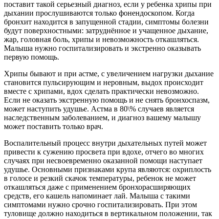
поставит такой серьезный диагноз, если у ребенка хрипы при
дыхании прослушиваются только фонендоскопом. Когда
бронхит находится в запущенной стадии, симптомы болезни
будут поверхностными: затруднённое и учащенное дыхание,
жар, головная боль, хрипы и невозможность откашляться.
Малыша нужно госпитализировать и экстренно оказывать
первую помощь.
Хрипы бывают и при астме, с увеличением нагрузки дыхание
становится пульсирующим и неровным, выдох происходит
вместе с хрипами, вдох сделать практически невозможно.
Если не оказать экстренную помощь и не снять бронхоспазм,
может наступить удушье. Астма в 80\% случаев является
наследственным заболеванием, и диагноз вашему малышу
может поставить только врач.
Воспалительный процесс внутри дыхательных путей может
привести к сужению просвета при вдохе, отчего во многих
случаях при несвоевременно оказанной помощи наступает
удушье. Основными признаками крупа являются: охриплость
в голосе и резкий скачок температуры, ребенок не может
откашляться даже с применением бронхорасширяющих
средств, его кашель напоминает лай. Малыша с такими
симптомами нужно срочно госпитализировать. При этом
туловище должно находиться в вертикальном положении, так