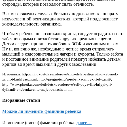
стероиды, которые позволяют снять отечность.
В самых тяжелых случаях больных подключают к аппарату
искусственной вентиляции легких, который поддерживает
жизнедеятельность организма.
Чтобы у ребенка не возникали хрипы, следует оградить его от
табачного дыма и воздействия других вредных веществ.
Детям следует прививать любовь к ЗОЖ и активным играм.
Ну и, конечно же, необходимо в летнее время отправлять
малышей в оздоровительные лагери и курорты. Только забота
и постоянное внимание родителей помогут избежать деткам
хрипов во время дыхания и других заболеваний.
Источники: http://mirokdetok.ru/zdorove/chto-delat-esli-grudnoj-rebenok-
xripit-i-kashlyaet.html, http://pregnote.ru/u-rebenka-xripy-pri-dyxanii/,
http://www.pinetka.com/deti/detskoe-zdorove/esli-poyavilis-hripyi-pri-
dyihanii-u-rebenka-chto-mojet-oznachat.html
Избранные статьи
Можно ли изменить фамилию ребенка
Изменение (смена) фамилии ребёнка.
далее…