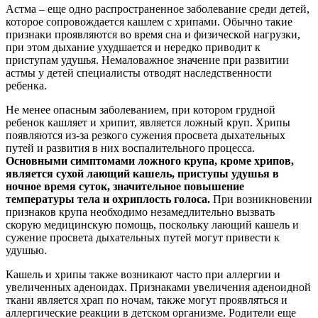
Астма – еще одно распространенное заболевание среди детей,
которое сопровождается кашлем с хрипами. Обычно такие
признаки проявляются во время сна и физической нагрузки,
при этом дыхание ухудшается и нередко приводит к
приступам удушья. Немаловажное значение при развитии
астмы у детей специалисты отводят наследственности
ребенка.
Не менее опасным заболеванием, при котором грудной
ребенок кашляет и хрипит, является ложный круп. Хрипы
появляются из-за резкого сужения просвета дыхательных
путей и развития в них воспалительного процесса.
Основными симптомами ложного крупа, кроме хрипов,
является сухой лающий кашель, приступы удушья в
ночное время суток, значительное повышение
температуры тела и охриплость голоса.
При возникновении
признаков крупа необходимо незамедлительно вызвать
скорую медицинскую помощь, поскольку лающий кашель и
сужение просвета дыхательных путей могут привести к
удушью.
Кашель и хрипы также возникают часто при аллергии и
увеличенных аденоидах. Признаками увеличения аденоидной
ткани является храп по ночам, также могут проявляться и
аллергические реакции в детском организме. Родители еще