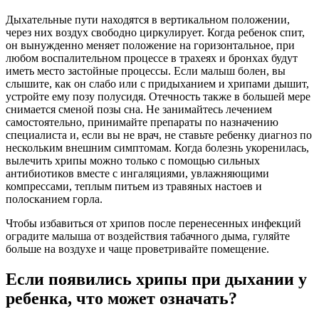
Дыхательные пути находятся в вертикальном положении,
через них воздух свободно циркулирует. Когда ребенок спит,
он вынужденно меняет положение на горизонтальное, при
любом воспалительном процессе в трахеях и бронхах будут
иметь место застойные процессы. Если малыш болен, вы
слышите, как он слабо или с придыханием и хрипами дышит,
устройте ему позу полусидя. Отечность также в большей мере
снимается сменой позы сна. Не занимайтесь лечением
самостоятельно, принимайте препараты по назначению
специалиста и, если вы не врач, не ставьте ребенку диагноз по
нескольким внешним симптомам. Когда болезнь укоренилась,
вылечить хрипы можно только с помощью сильных
антибиотиков вместе с ингаляциями, увлажняющими
компрессами, теплым питьем из травяных настоев и
полосканием горла.
Чтобы избавиться от хрипов после перенесенных инфекций
оградите малыша от воздействия табачного дыма, гуляйте
больше на воздухе и чаще проветривайте помещение.
Если появились хрипы при дыхании у
ребенка, что может означать?