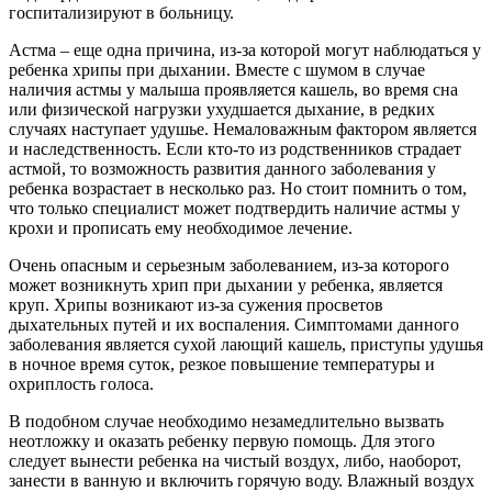
госпитализируют в больницу.
Астма – еще одна причина, из-за которой могут наблюдаться у
ребенка хрипы при дыхании. Вместе с шумом в случае
наличия астмы у малыша проявляется кашель, во время сна
или физической нагрузки ухудшается дыхание, в редких
случаях наступает удушье. Немаловажным фактором является
и наследственность. Если кто-то из родственников страдает
астмой, то возможность развития данного заболевания у
ребенка возрастает в несколько раз. Но стоит помнить о том,
что только специалист может подтвердить наличие астмы у
крохи и прописать ему необходимое лечение.
Очень опасным и серьезным заболеванием, из-за которого
может возникнуть хрип при дыхании у ребенка, является
круп. Хрипы возникают из-за сужения просветов
дыхательных путей и их воспаления. Симптомами данного
заболевания является сухой лающий кашель, приступы удушья
в ночное время суток, резкое повышение температуры и
охриплость голоса.
В подобном случае необходимо незамедлительно вызвать
неотложку и оказать ребенку первую помощь. Для этого
следует вынести ребенка на чистый воздух, либо, наоборот,
занести в ванную и включить горячую воду. Влажный воздух