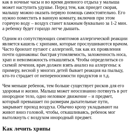
как в ночные часы и во время дневного отдыха у малыша
может наступить удушье. Перед тем, как приедет скорая,
малышу можно оказать первую помощь самостоятельно. Его
нужно поместить в ванную комнату, включив при этом
горячую воду – воздух станет влажным буквально за 1-2 мин.
а ребенку будет гораздо легче дышать.
Одним из сопутствующих симптомов аллергической реакции
является кашель с хрипами, которые прослушиваются врачом.
Часто бронхит путают с аллергией, так как их проявления
почти одинаковы: быстрая утомляемость, заложенность носа,
храп и невозможность откашляться. Чтобы определиться со
схемой лечения, врач должен взять анализ на аллергены: к
примеру, весной у многих детей бывает реакция на пыльцу,
кто-то страдает от непереносимости продуктов и т.д.
Чем меньше ребенок, тем больше существует рисков для его
здоровья и жизни. Малыш может неосознанно потянуть в рот
инородное тело, одно неловкое движение – и предмет,
который превышает по размерам дыхательные пути,
закрывает проход воздуха. Обычно кроху укладывают на
живот вниз головой, чтобы, откашливаясь, ребенок мог
вытолкнуть с воздухом инородный предмет.
Как лечить хрипы