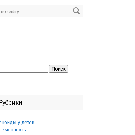
ти:
Рубрики
еноиды у детей
ременность