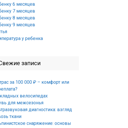
бенку 6 месяцев
бенку 7 месяцев
бенку 8 месяцев
бенку 9 месяцев
атья
мпература у ребенка
Свежие записи
трас за 100 000 ₽ – комфорт или
реплата?
складных велосипедах
увь для межсезонья
ьтразвуковая диагностика: взгляд
возь ткани
ьпинистское снаряжение: основы