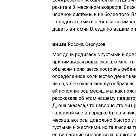
рахита в 3-месячном возрасте. Вл
нервной системы и не более того. 
Поводов кормить ребенка таким ко
давать витамин D, судя по вашим оп
аиша
Россия, Серпухов
Моя дочь родилась с густыми и дов
принимавшая роды, сказала мне: ты
обычаям полагается постричь ребен
определенное количество денег как
лысо, у неё оказалась дугообразная
ей исполнилось месяц, мы как полаг
рассказала об этом нашему педиатр
Д, она сказала, что наверно это ей 
головкой все в порядке было и ника
месяца, волосы довольно быстро у н
густыми и жесткими, но та лысина т
её выпавшие волосики на одежде и 