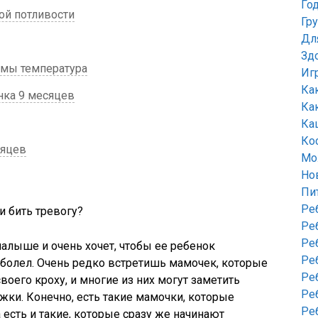
Го
й потливости
Гр
Дл
Зд
амы температура
Иг
Ка
нка 9 месяцев
Ка
Ка
Ко
сяцев
Мо
Но
Пи
Ре
и бить тревогу?
Ре
Ре
алыше и очень хочет, чтобы ее ребенок
Ре
 болел. Очень редко встретишь мамочек, которые
Ре
оего кроху, и многие из них могут заметить
Ре
жки. Конечно, есть такие мамочки, которые
Ре
а есть и такие, которые сразу же начинают