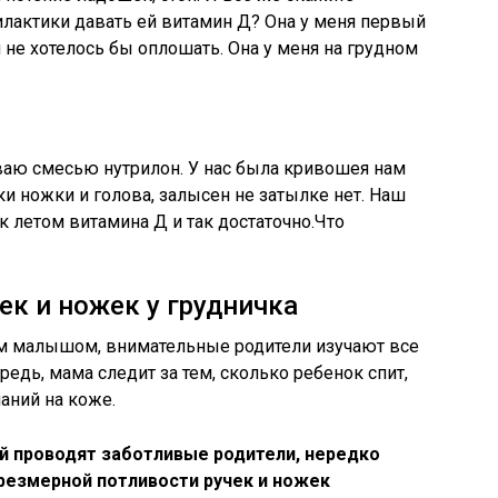
лактики давать ей витамин Д? Она у меня первый
 не хотелось бы оплошать. Она у меня на грудном
ваю смесью нутрилон. У нас была кривошея нам
и ножки и голова, залысен не затылке нет. Наш
к летом витамина Д и так достаточно.Что
к и ножек у грудничка
 малышом, внимательные родители изучают все
едь, мама следит за тем, сколько ребенок спит,
паний на коже.
й проводят заботливые родители, нередко
езмерной потливости ручек и ножек