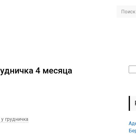
удничка 4 месяца
Най
 у грудничка
Ад
Бе