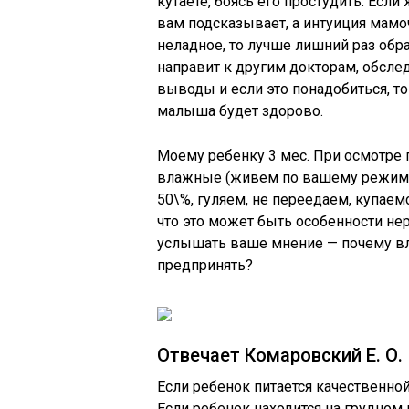
кутаете, боясь его простудить. Есл
вам подсказывает, а интуиция мамоч
неладное, то лучше лишний раз обра
направит к другим докторам, обсле
выводы и если это понадобиться, то 
малыша будет здорово.
Моему ребенку 3 мес. При осмотре 
влажные (живем по вашему режиму:
50\%, гуляем, не переедаем, купаемс
что это может быть особенности не
услышать ваше мнение — почему вл
предпринять?
Отвечает Комаровский Е. О.
Если ребенок питается качественной
Если ребенок находится на грудном