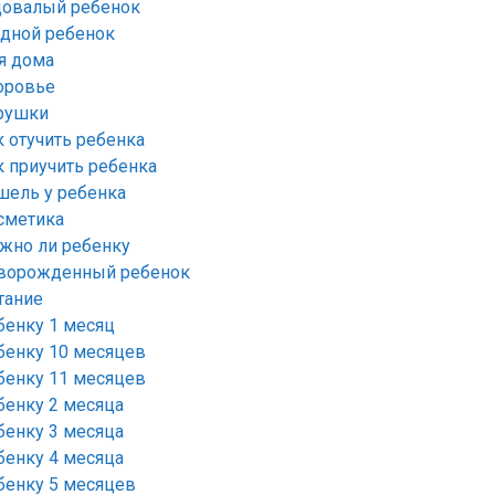
довалый ребенок
удной ребенок
я дома
оровье
рушки
к отучить ребенка
к приучить ребенка
шель у ребенка
сметика
жно ли ребенку
ворожденный ребенок
тание
бенку 1 месяц
бенку 10 месяцев
бенку 11 месяцев
бенку 2 месяца
бенку 3 месяца
бенку 4 месяца
бенку 5 месяцев