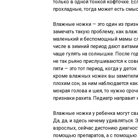
только в одной тонкой кофточке. Ес
прохладные, тогда может есть смыс
Влажные ножки — это один из призн
замечать такую проблему, как влаж
маленький и беспомощный мамы сл
числе в зимний период дают витами
чаще гулять на солнышке. После го
не так рьяно прислушиваются к сове
пяти — это тот период, когда у дето
кроме влажных ножек вы заметили е
плохим сон, за ним наблюдается как
мокрая голова и шея, то нужно срочн
признаки рахита. Педиатр направит н
Влажные ножки у ребенка могут сви
Да, да, и здесь нечему удивляться
взрослых, сейчас дистонию диагности
помощью препаратов, а с помощью 