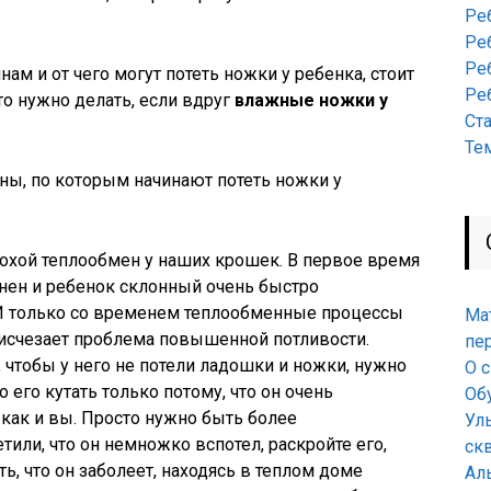
Ре
Ре
Ре
ам и от чего могут потеть ножки у ребенка, стоит
Ре
что нужно делать, если вдруг
влажные ножки у
Ст
Те
ины, по которым начинают потеть ножки у
плохой теплообмен у наших крошек. В первое время
ен и ребенок склонный очень быстро
 И только со временем теплообменные процессы
Ма
 исчезает проблема повышенной потливости.
пе
 чтобы у него не потели ладошки и ножки, нужно
О 
 его кутать только потому, что он очень
Об
 как и вы. Просто нужно быть более
Ул
или, что он немножко вспотел, раскройте его,
ск
ь, что он заболеет, находясь в теплом доме
Ал