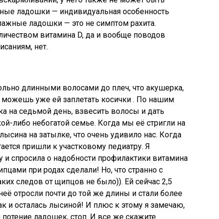
ажные ладошки — индивидуальная особенность
Влажные ладошки — это не симптом рахита.
личеством витамина D, да и вообще поводов
исаниям, нет.
ольно длинными волосами до плеч, что акушерка,
 можешь уже ей заплетать косички . По нашим
ка на седьмой день, взвесить волосы и дать
ой-либо небогатой семье. Когда мы её стригли на
 лысина на затылке, что очень удивило нас. Когда
ается пришли к участковому педиатру. Я
у и спросила о надобности профилактики витамина
щипцами при родах сделали! Но, что странно с
ких следов от щипцов не было)). Ей сейчас 2,5
её отросли почти до той же длины и стали более
ак и осталась лысиной! И плюс к этому я замечаю,
потение ладошек, стоп. И все же скажите