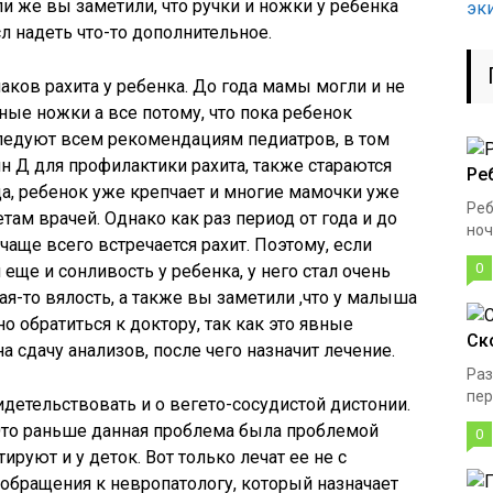
ли же вы заметили, что ручки и ножки у ребенка
эк
л надеть что-то дополнительное.
аков рахита у ребенка. До года мамы могли и не
ные ножки а все потому, что пока ребенок
едуют всем рекомендациям педиатров, в том
н Д для профилактики рахита, также стараются
Ре
да, ребенок уже крепчает и многие мамочки уже
Реб
там врачей. Однако как раз период от года и до
ноч
к чаще всего встречается рахит. Поэтому, если
0
ще и сонливость у ребенка, у него стал очень
ая-то вялость, а также вы заметили ,что у малыша
о обратиться к доктору, так как это явные
Ск
а сдачу анализов, после чего назначит лечение.
Раз
пер
детельствовать и о вегето-сосудистой дистонии.
. Это раньше данная проблема была проблемой
0
руют и у деток. Вот только лечат ее не с
обращения к невропатологу, который назначает