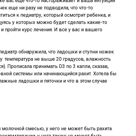
и же вас еще что-то настораживает и ваша интуиция
ек еще ни разу не подводила, что что-то
титься к педиатру, который осмотрит ребенка, и
дуясь у которых можно будет сделать какие-то
и пройти курс лечения. И все у вас и вашего
педиатр обнаружила, что ладошки и ступни ножек
 температура не выше 20 градусов, влажность
я). Прописала принимать D3 по 3 капли, сказав,
рвной системы или начинающийся рахит. Хотела бы
ажные ладошки и пяточки и что в этом случае
 молочной смесью, у него не может быть рахита.
 вскармливании, у него также не может быть