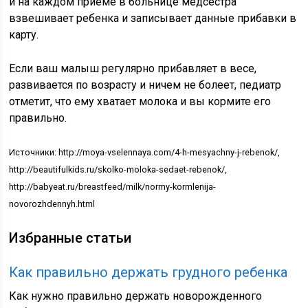
и на каждом приеме в больнице медсестра
взвешивает ребенка и записывает данные прибавки в
карту.
Если ваш малыш регулярно прибавляет в весе,
развивается по возрасту и ничем не болеет, педиатр
отметит, что ему хватает молока и вы кормите его
правильно.
Источники: http://moya-vselennaya.com/4-h-mesyachny-j-rebenok/,
http://beautifulkids.ru/skolko-moloka-sedaet-rebenok/,
http://babyeat.ru/breastfeed/milk/normy-kormlenija-
novorozhdennyh.html
Избранные статьи
Как правильно держать грудного ребенка
Как нужно правильно держать новорожденного