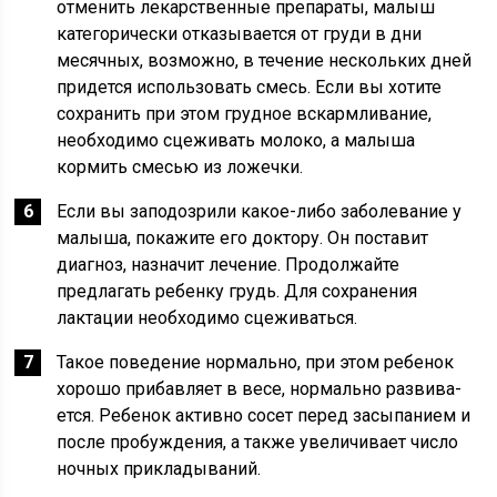
отменить лекарственные препараты, малыш
категорически отказывается от гру­ди в дни
месячных, возможно, в те­чение нескольких дней
придется ис­пользовать смесь. Если вы хотите
сохранить при этом грудное вска­рмливание,
необходимо сцеживать молоко, а малыша
кормить смесью из ложечки.
Если вы заподозри­ли какое-либо заболе­вание у
малыша, пока­жите его доктору. Он поставит
диагноз, наз­начит лечение. Про­должайте
предлагать ребенку грудь. Для сохранения
лактации необходимо сцежи­ваться.
Такое поведение нор­мально, при этом ребе­нок
хорошо прибавляет в весе, нормально развива­
ется. Ребенок активно со­сет перед засыпанием и
после пробуждения, а также увеличивает число
ночных прикладываний.