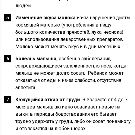
людей.
Изменение вкуса молока
из-за нарушения диеты
кормящей матерью (употребления в пищу
большого ко­личества пряностей, лука, чеснока)
или использования лекарственных препаратов.
Молоко может менять вкус и в дни месячных.
Болезнь малыша,
особенно заболевания,
сопровождающиеся за­ложенностью носа, ког­да
малыш не может долго сосать. Ребенок может
отказаться от еды и из-за слабости, отсут­ствия
аппетита.
Кажущийся отказ от груди.
В возрасте от 4 до 7
месяцев малыш актив­но осваивает новые на­
выки, в периоды бодр­ствования его бывает
трудно удержать у груди, либо он сосет понемногу
и отвлекается на любой шорох.