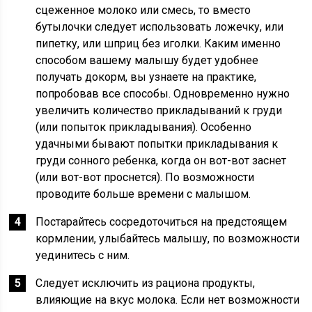
сце­женное молоко или смесь, то вместо
бутылочки следует ис­пользовать ложечку, или
пипет­ку, или шприц без иголки. Каким именно
способом вашему малы­шу будет удобнее
получать докорм, вы узнаете на практике,
попробовав все способы. Однов­ременно нужно
увеличить коли­чество прикладываний к груди
(или попыток прикладывания). Особенно
удачными бывают по­пытки прикладывания к
груди сонного ребенка, когда он вот-вот заснет
(или вот-вот проснет­ся). По возможности
проводите больше времени с малышом.
Постарайтесь сосредото­читься на предстоящем
корм­лении, улыбайтесь малышу, по возможности
уединитесь с ним.
Следует исключить из рациона продукты,
влияющие на вкус моло­ка. Если нет возможности