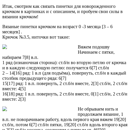
Итак, смотрим как связать пинетки для новорожденного
крючком в картинках и с описанием, и пробуем свои силы в
вязании крючком!
Вязаные пинетки крючком на возраст 0 -3 месяца [3 – 6
месяцев] .
Крючок №3.5, ниточки вот такие:
Вяжем подошву
Начинаем с пятки,
набираем 7[8] в.п.
1 ряд (изнаночная сторона): ст.б/н во вторую петлю от крючка
и в каждую следующую петлю: получается 6[7] ст.б/н
2 – 14[16] ряд: 1 в.п (для подъёма), повернуть, ст.б/н в каждый
столбик предыдущего ряда: 6[7]
15[17] ряд: 1 в.п. повернуть, 2 ст.б/н вместе, 2[3] ст.б/н, 2 ст.б/н
вместе: 4[5]
16[18] ряд: 1 в.п. повернуть, 2 ст.б/н вместе, 0[1] ст.б/н, 2 ст.б/н
вместе: 2[3]
Не обрываем нить и
продолжаем вязание, 1
в.п. не поворачиваем работу, вдоль первого края вяжем 19[20]
ст.б/н, потом 6[7] ст.б/н пятки, 19[20] ст.б/н вдоль второго края
и 2[3] ст.б/н носочка, соединяем с первым ст. 46[50]