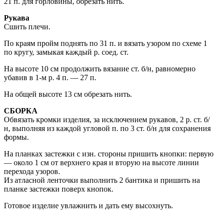
21 п. для горловины, обрезать нить.
Рукава
Сшить плечи.
По краям пройм поднять по 31 п. и вязать узором по схеме 1
по кругу, замыкая каждый р. соед. ст.
На высоте 10 см продолжить вязание ст. б/н, равномерно
убавив в 1-м р. 4 п. — 27 п.
На общей высоте 13 см обрезать нить.
СБОРКА
Обвязать кромки изделия, за исключением рукавов, 2 р. ст. б/
н, выполняя из каждой угловой п. по 3 ст. б/н для сохранения
формы.
На планках застежки с изн. стороны пришить кнопки: первую
— около 1 см от верхнего края и вторую на высоте линии
перехода узоров.
Из атласной ленточки выполнить 2 бантика и пришить на
планке застежки поверх кнопок.
Готовое изделие увлажнить и дать ему высохнуть.