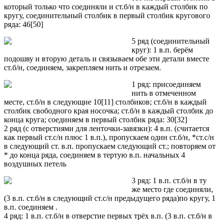
который только что соединяли и ст.б/н в каждый столбик по
кругу, соединительный столбик в первый столбик кругового
ряда: 46[50]
5 ряд (соединительный
круг): 1 в.п. берём
подошву и вторую деталь и связываем обе эти детали вместе
ст.б/н, соединяем, закрепляем нить и отрезаем.
1 ряд: присоединяем
нить в отмеченном
месте, ст.б/н в следующие 10[11] столбиков; ст.б/н в каждый
столбик свободного края носочка; ст.б/н в каждый столбик до
конца круга; соединяем в первый столбик ряда: 30[32]
2 ряд (с отверстиями для ленточки-завязки): 4 в.п. (считается
как первый ст.с/н плюс 1 в.п.), пропускаем один ст.б/н, *ст.с/н
в следующий ст. в.п. пропускаем следующий ст.; повторяем от
* до конца ряда, соединяем в тертую в.п. начальных 4
воздушных петель
3 ряд: 1 в.п. ст.б/н в ту
же место где соединяли,
(3 в.п. ст.б/н в следующий ст.с/н предыдущего ряда)по кругу, 1
в.п. соединяем .
4 ряд: 1 в.п. ст.б/н в отверстие первых трёх в.п. (3 в.п. ст.б/н в