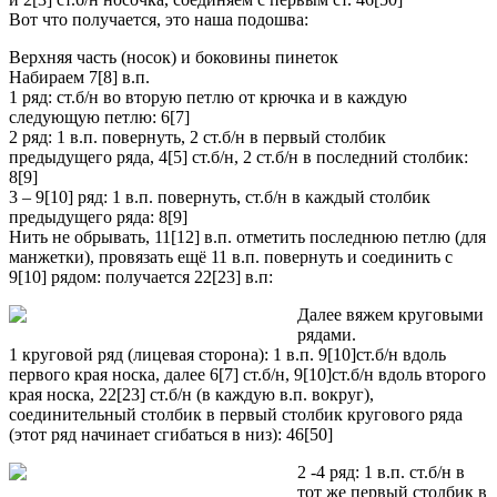
Вот что получается, это наша подошва:
Верхняя часть (носок) и боковины пинеток
Набираем 7[8] в.п.
1 ряд: ст.б/н во вторую петлю от крючка и в каждую
следующую петлю: 6[7]
2 ряд: 1 в.п. повернуть, 2 ст.б/н в первый столбик
предыдущего ряда, 4[5] ст.б/н, 2 ст.б/н в последний столбик:
8[9]
3 – 9[10] ряд: 1 в.п. повернуть, ст.б/н в каждый столбик
предыдущего ряда: 8[9]
Нить не обрывать, 11[12] в.п. отметить последнюю петлю (для
манжетки), провязать ещё 11 в.п. повернуть и соединить с
9[10] рядом: получается 22[23] в.п:
Далее вяжем круговыми
рядами.
1 круговой ряд (лицевая сторона): 1 в.п. 9[10]ст.б/н вдоль
первого края носка, далее 6[7] ст.б/н, 9[10]ст.б/н вдоль второго
края носка, 22[23] ст.б/н (в каждую в.п. вокруг),
соединительный столбик в первый столбик кругового ряда
(этот ряд начинает сгибаться в низ): 46[50]
2 -4 ряд: 1 в.п. ст.б/н в
тот же первый столбик в