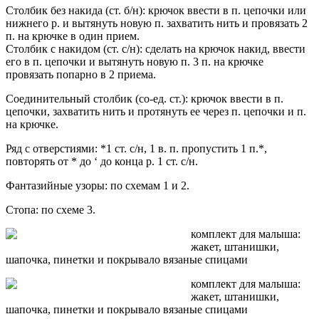
Столбик без накида (ст. б/н): крючок ввести в п. цепочки или
нижнего р. и вытянуть новую п. захватить нить и провязать 2
п. на крючке в один прием.
Столбик с накидом (ст. с/н): сделать на крючок накид, ввести
его в п. цепочки и вытянуть новую п. 3 п. на крючке
провязать попарно в 2 приема.
Соединительный столбик (со-ед. ст.): крючок ввести в п.
цепочки, захватить нить и протянуть ее через п. цепочки и п.
на крючке.
Ряд с отверстиями: *1 ст. с/н, 1 в. п. пропустить 1 п.*,
повторять от * до ‘ до конца р. 1 ст. с/н.
Фантазийные узоры: по схемам 1 и 2.
Стопа: по схеме 3.
комплект для малыша:
жакет, штанишки,
шапочка, пинетки и покрывало вязаные спицами
комплект для малыша:
жакет, штанишки,
шапочка, пинетки и покрывало вязаные спицами