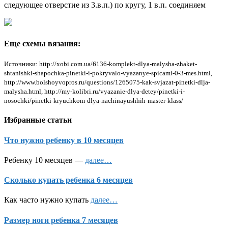
следующее отверстие из 3.в.п.) по кругу, 1 в.п. соединяем
Еще схемы вязания:
Источники: http://xobi.com.ua/6136-komplekt-dlya-malysha-zhaket-
shtanishki-shapochka-pinetki-i-pokryvalo-vyazanye-spicami-0-3-mes.html,
http://www.bolshoyvopros.ru/questions/1265075-kak-svjazat-pinetki-dlja-
malysha.html, http://my-kolibri.ru/vyazanie-dlya-detey/pinetki-i-
nosochki/pinetki-kryuchkom-dlya-nachinayushhih-master-klass/
Избранные статьи
Что нужно ребенку в 10 месяцев
Ребенку 10 месяцев —
далее…
Сколько купать ребенка 6 месяцев
Как часто нужно купать
далее…
Размер ноги ребенка 7 месяцев