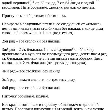
одной вершиной, 6 ст. б/накида, 2 ст. б/накида с одной
вершиной. Нить обрываем, хвостик аккуратно прячем.
Приступаем к «бортикам» ботиночка.
Набираем 4 воздушные петли и со следующей от «язычка»
петли начинаем вязать столбиками без накида, в конце ряда
снова набираем 4 в.п. + 1 в.п. (подъемная).
2ой ряд – все столбики без накида.
3ий ряд – 2 ст. б/накида, 1 в.п. следующий ст. б/накида
провязываем в 4ую петлю предыдущего ряда, довязываем ряд
ст. б/накида, последние 3 петли вяжем таким образом, 3яя с
конца – в.п. 2 ст. б/накида (отверстия для шнурка).
4ый ряд – все столбики без накида.
5ый ряд – вяжем аналогично третьему ряду.
6ой ряд – все столбики без накида.
Ниточку обрываем, прячем.
Все края, в том числе и подошву, обвязываем отделочной
нитью. Продеваем шнурочки из атласной ленты, или можно