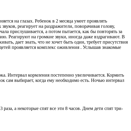
яется на глазах. Ребенок в 2 месяца умеет проявлять
звуков, реагирует на раздражители, поворачивая голову,
чала прислушивается, а потом пытается, как бы повторять за
рию. Реагируют на громкие звуки, иногда даже вздрагивают. В
вать, дает знать, что не хочет быть один, требует присутствия
у детей проявляется комплекс оживления . Услышав знакомые
лока. Интервал кормления постепенно увеличивается. Кормить
ок сам выбирает, когда ему необходимо есть. Ночью интервал
 раза, а некоторые спят все эти 8 часов. Днем дети спят три-