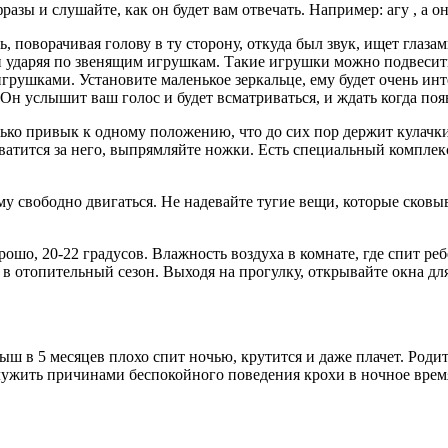
зы и слушайте, как он будет вам отвечать. Например: агу , а он в
, поворачивая голову в ту сторону, откуда был звук, ищет глазам
 ударяя по звенящим игрушкам. Такие игрушки можно подвесить в
грушками. Установите маленькое зеркальце, ему будет очень инт
 Он услышит ваш голос и будет всматриваться, и ждать когда поя
лько привык к одному положению, что до сих пор держит кулачки
хватится за него, выпрямляйте ножки. Есть специальный комплек
ему свободно двигаться. Не надевайте тугие вещи, которые сков
рошо, 20-22 градусов. Влажность воздуха в комнате, где спит ре
 в отопительный сезон. Выходя на прогулку, открывайте окна дл
ыш в 5 месяцев плохо спит ночью, крутится и даже плачет. Род
лужить причинами беспокойного поведения крохи в ночное время