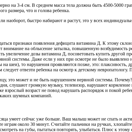
рно на 3-4 см. В среднем масса тела должна быть 4500-5000 гра
го размера, что и голова ребенка.
или наоборот, быстро набирают и растут, это у всех индивидуаль
даться признаки появления дефицита витамина Д. К этому склон
 внимание на облысение затылка, повышенную возбудимость реб
ить увеличение дозы витамина Д, посоветовать купить другой п
вной системы. Даже если у них при осмотре не было выявлено 
 на шеи), то нарушения проявляются позже, это: плаксивость, 
 следует отвезти ребенка на осмотр к детскому невропатологу. 
ицу, это может и не быть нарушением нервной системы. Почему?
 дня, слушают громкую музыку, телевизор, нарушают кормление 
е взрослый возраст не повод нарушать распорядок и покой ребен
никаких шумных компаний.
есяца умеет сейчас уже больше. Ваш малыш может не спать и акт
лите играм около 30 минут. Считайте пальчики на ручках, хлопайт
смотреть на губы, пытаться повторять, улыбаться. Плюс к этому