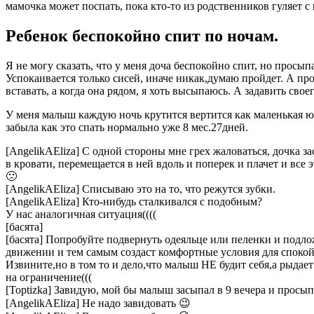
мамочка может поспать, пока кто-то из родственников гуляет с
Ребенок беспокойно спит по ночам.
Я не могу сказать, что у меня доча беспокойно спит, но просып
Успокаивается только сисей, иначе никак,думаю пройдет. А про
вставать, а когда она рядом, я хоть высыпаюсь. А задавить свое
У меня малыш каждую ночь крутится вертится как маленькая юл
забыла как это спать нормально уже 8 мес.27дней.
[AngelikAEliza] С одной стороны мне грех жаловаться, дочка зас
в кровати, перемещается в ней вдоль и поперек и плачет и все 
🙁
[AngelikAEliza] Списываю это на то, что режутся зубки.
[AngelikAEliza] Кто-нибудь сталкивался с подобным?
У нас аналогичная ситуация((((
[басята]
[басята] Попробуйте подвернуть одеяльце или пеленки и подлож
движении и тем самым создаст комфортные условия для спокойно
Извините,но в том то и дело,что малыш НЕ будит себя,а рыдает
на ограничение(((
[Toptizka] Завидую, мой бы малыш засыпал в 9 вечера и просыпа
[AngelikAEliza] Не надо завидовать 😉