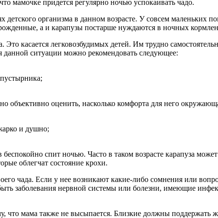
 что мамочке придется регулярно ночью успокаивать чадо.
х детского организма в данном возрасте. У совсем маленьких п
орожденные, а и карапузы постарше нуждаются в ночных кормлен
. Это касается легковозбудимых детей. Им трудно самостоятель
Для данной ситуации можно рекомендовать следующее:
 пустырника;
но объективно оценить, насколько комфорта для него окружающа
жарко и душно;
ев беспокойно спит ночью. Часто в таком возрасте карапуза може
торые облегчат состояние крохи.
его чада. Если у нее возникают какие-либо сомнения или вопрос
 быть заболевания нервной системы или болезни, имеющие инфе
тому, что мама также не высыпается. Близкие должны поддержать