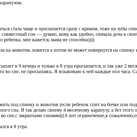
 карапузом.
аться стала чаще и просыпается сразу с криком, тоже на зубы спи
 совместный сон — думаю, кому как удобно, сначала доча в своей 
го ребенка, мне кажется, мама не способна))))
а на животик ложится а потом не может повернутся на спинку и 
ыпает в 9 вечера и только в 8 утра просыпается, и так уже 2 мес
это во сне, не просыпаясь. Я вскакиваю к ней каждые пол часа. 
ить под спинку и животик (если ребенок спит на бочке или под 
го сна. Я так делаю своему 4 месячному карапузу, а без этого о
 во сне,с закрытыми глазами(((А вот ограничение,к сожалению,ег
лся в 8 утра.