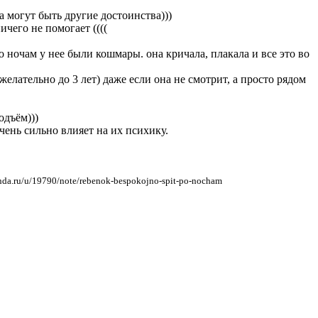
а могут быть другие достоинства)))
ичего не помогает ((((
по ночам у нее были кошмары. она кричала, плакала и все это во
(желательно до 3 лет) даже если она не смотрит, а просто рядом
одъём)))
очень сильно влияет на их психику.
nda.ru/u/19790/note/rebenok-bespokojno-spit-po-nocham