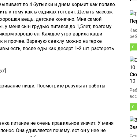
ыпивает по 4 бутылки и днем кормит как попало.
ть к тому как в садиках готовят. Делать массаж
 хорошая вещь, детские конечно. Мне самой
Пе
 у меня сын грудью питался до 1,5лет, поэтому
Как
икорм хорошо ел. Каждое утро варила каши
реб
к и прочее. Вареную свеклу можно на терке
0
ливы есть, после еды как десерт 1-2 шт. растереть
57]
Ск
10
аривание пищи. Посмотрите результат работы
Реб
вос
0
нка питание не очень правильное значит. У меня
Зе
 понос. Она удивляется почему, ест он у нее не
Ест