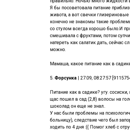
правильно. Ночью много жидкости в
Я бы посоветовала питание приблизи
живота, а вот свечки глизериновые
конечно не знакомы такие проблемы,
со стулом всегда хорошо было.И пр
смешивала с фруктами, потом супчи
натереть как салатик дать, сейчас с
можно.
Мамаша, какое питание как в садике
5.
Форсунка
| 27.09, 08:27:57 [911575
Питание как в садике? угу. сосиски,
щас пошел в сад (2,8) волосы на го
шоколад он еще не знал..
У нас были проблемы на психологич
больницу), следствие чего был запо
ходить по 4 дня :(( Помог хлеб с о