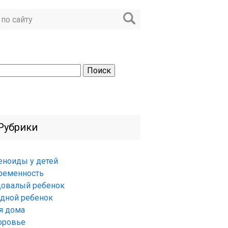
ти:
Рубрики
еноиды у детей
ременность
довалый ребенок
удной ребенок
я дома
оровье