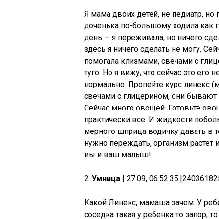
Я мама двоих детей, не педиатр, но 
доченька по-большому ходила как г
день — я переживала, но ничего сдел
здесь я ничего сделать не могу. Се
помогала клизмами, свечами с глице
туго. Но я вижу, что сейчас это его 
нормально. Пропейте курс линекс (м
свечами с глицерином, они бывают 
Сейчас много овощей. Готовьте ово
практически все. И жидкости побол
мерного шприца водичку давать в те
нужно переждать, организм растет 
вы и ваш малыш!
2.
Умница
| 27.09, 06:52:35 [24036182
Какой Линекс, мамаша зачем. У ребе
соседка такая у ребенка то запор, то