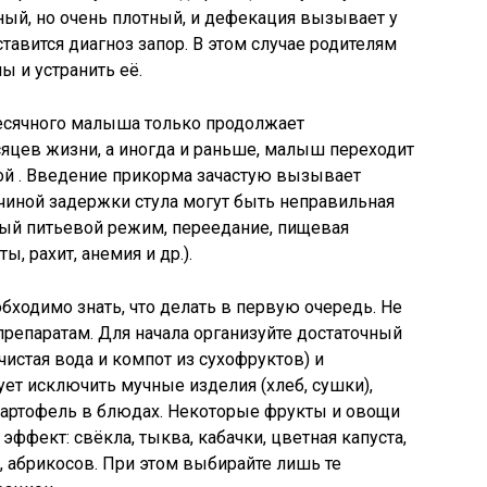
рный, но очень плотный, и дефекация вызывает у
ставится диагноз запор. В этом случае родителям
ы и устранить её.
есячного малыша только продолжает
сяцев жизни, а иногда и раньше, малыш переходит
ой . Введение прикорма зачастую вызывает
чиной задержки стула могут быть неправильная
ый питьевой режим, переедание, пищевая
ы, рахит, анемия и др.).
бходимо знать, что делать в первую очередь. Не
репаратам. Для начала организуйте достаточный
истая вода и компот из сухофруктов) и
ует исключить мучные изделия (хлеб, сушки),
 картофель в блюдах. Некоторые фрукты и овощи
фект: свёкла, тыква, кабачки, цветная капуста,
, абрикосов. При этом выбирайте лишь те