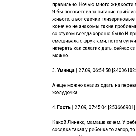
правильно. Ночью много жидкости в
Я бы посоветовала питание приблизи
живота, а вот свечки глизериновые
конечно не знакомы такие проблемы,
со стулом всегда хорошо было.И пр
смешивала с фруктами, потом супчи
натереть как салатик дать, сейчас с
можно.
3.
Умница
| 27.09, 06:54:58 [24036182
А еще можно анализ сдать на перев
желудочка.
4.
Гость
| 27.09, 07:45:04 [253666901]
Какой Линекс, мамаша зачем. У ребе
соседка такая у ребенка то запор, то