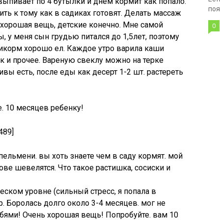
ыпивает по 4 бутылки и днем кормит как попало.
поя
ть к тому как в садиках готовят. Делать массаж
 хорошая вещь, детские конечно. Мне самой
0
 у меня сын грудью питался до 1,5лет, поэтому
икорм хорошо ел. Каждое утро варила каши
к и прочее. Вареную свеклу можно на терке
ливы есть, после еды как десерт 1-2 шт. растереть
. 10 месяцев ребенку!
489]
 пельмени. вы хоть знаете чем в саду кормят. мой
лове шевелятся. Что такое растишка, сосиски и
еском уровне (сильный стресс, я попала в
р. Боролась долго около 3-4 месяцев. мог не
трубями! Очень хорошая вещь! Попробуйте. вам 10