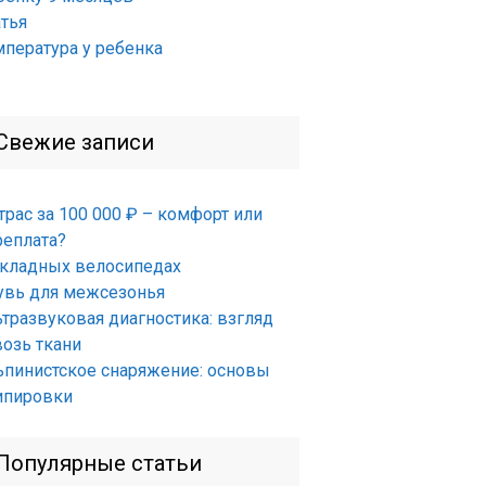
атья
мпература у ребенка
Свежие записи
трас за 100 000 ₽ – комфорт или
реплата?
складных велосипедах
увь для межсезонья
ьтразвуковая диагностика: взгляд
возь ткани
ьпинистское снаряжение: основы
ипировки
Популярные статьи