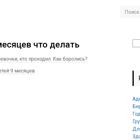
месяцев что делать
Най
Девочки, кто проходил. Как боролись?
детей 9 месяцев
Ад
Бе
Го
Гр
Дл
Зд