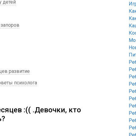
у детей
Иг
Ка
Ка
 запоров
Ка
Ко
Мо
Но
Пи
Ре
Ре
цев развитие
Ре
советы психолога
Ре
Ре
Ре
Ре
сяцев :(( .Девочки, кто
Ре
ь?
Ре
Ре
Ре