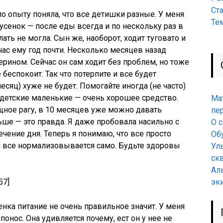
Ст
по опыту поняла, что все детишки разные. У меня
Те
усенок — после еды всегда и по нескольку раз в
ать не могла. Сын же, наоборот, ходит туговато и
йчас ему год почти. Несколько месяцев назад
рином. Сейчас он сам ходит без проблем, но тоже
не беспокоит. Так что потерпите и все будет
есяц) хуже не будет. Помогайте иногда (не часто)
детские маленькие — очень хорошее средство.
Ма
щное рагу, в 10 месяцев уже можно давать
пе
ьше — это правда. Я даже пробовала насильно с
О 
чение дня. Теперь я понимаю, что все просто
Об
и все нормализовывается само. Будьте здоровы
Ул
ск
Ал
57]
эк
нка питание не очень правильное значит. У меня
 понос. Она удивляется почему, ест он у нее не