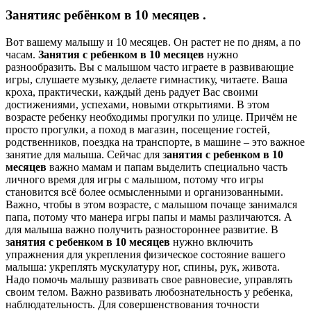
Занятия
с ребёнком в 10 месяцев
.
Вот вашему малышу и 10 месяцев. Он растет не по дням, а по
часам.
Занятия с ребенком в 10 месяцев
нужно
разнообразить. Вы с малышом часто играете в развивающие
игры, слушаете музыку, делаете гимнастику, читаете. Ваша
кроха, практически, каждый день радует Вас своими
достижениями, успехами, новыми открытиями. В этом
возрасте ребенку необходимы прогулки по улице. Причём не
просто прогулки, а поход в магазин, посещение гостей,
родственников, поездка на транспорте, в машине – это важное
занятие для малыша. Сейчас для з
анятия с ребенком в 10
месяцев
важно мамам и папам выделить специально часть
личного время для игры с малышом, потому что игры
становится всё более осмысленными и организованными.
Важно, чтобы в этом возрасте, с малышом почаще занимался
папа, потому что манера игры папы и мамы различаются. А
для малыша важно получить разностороннее развитие. В
з
анятия с ребенком в 10 месяцев
нужно включить
упражнения для укрепления физическое состояние вашего
малыша: укреплять мускулатуру ног, спины, рук, живота.
Надо помочь малышу развивать свое равновесие, управлять
своим телом. Важно развивать любознательность у ребенка,
наблюдательность. Для совершенствования точности