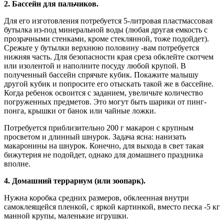
2. Бассейн для пальчиков.
Для его изготовления потребуется 5-литровая пластмассовая
бутылка из-под минеральной воды (любая другая емкость с
прозрачными стенками, кроме стеклянной, тоже подойдет).
Срежьте у бутылки верхнюю половину -вам потребуется
нижняя часть. Для безопасности края среза обклейте скотчем
или изолентой и наполните посуду любой крупой. В
полученный бассейн спрячьте кубик. Покажите малышу
другой кубик и попросите его отыскать такой же в бассейне.
Когда ребенок освоится с заданием, увеличьте количество
погруженных предметов. Это могут быть шарики от пинг-
понга, крышки от банок или чайные ложки.
Потребуется приблизительно 200 г макарон с крупным
просветом и длинный шнурок. Задача ясна: нанизать
макаронины на шнурок. Конечно, для выхода в свет такая
бижутерия не подойдет, однако для домашнего праздника
вполне.
4. Домашний террариум (или зоопарк).
Нужна коробка средних размеров, обклеенная внутри
самоклеящейся пленкой, с яркой картинкой, вместо песка -5 кг
манной крупы, маленькие игрушки.