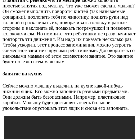
В
занятия с ребёнком в 10 месяцев
можно включить
простые занятия под музыку. Что уже сможет сделать малыш?
Он сможет выполнить повороты кистей (так называемые
фонарики), похлопать тебя по животику, поднять руки над
головой и раскачивать их, поворачивать головку в разные
стороны и наклонять её, помахать погремушкой и позвенеть
колокольчиком. Но помните, что ребятишки не сразу начинает
повторять эти движения. Им надо их показать несколько раз.
Чтобы ускорить этот процесс запоминания, можно устроить
совместное занятие с другими ребятишками. Договоритесь со
знакомыми мамами об этом совместном занятие. Это занятие
будет полезно всем малышам.
Занятие на кухне.
Сейчас можно малышу выделить на кухне какой-нибудь
нижний ящик. Его можно заполнить разными предметами.
Они должны быть безопасными. Например, пластиковые
коробки. Малышу будет доставлять очень большое
удовольствие опустошать этот ящик и снова его заполнять.