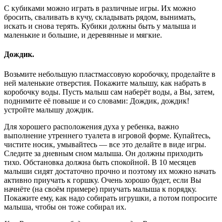
С кубиками можно играть в различные игры. Их можно
бросить, сваливать в кучу, складывать рядом, вынимать,
искать и снова терять. Кубики должны быть у малыша и
маленькие и большие, и деревянные и мягкие.
Дождик.
Возьмите небольшую пластмассовую коробочку, проделайте в
ней маленькие отверстия. Покажите малышу, как набрать в
коробочку воды. Пусть малыш сам наберёт воды, а Вы, затем,
поднимите её повыше и со словами: Дождик, дождик!
устройте малышу дождик.
Для хорошего расположения духа у ребенка, важно
выполнение утреннего туалета в игровой форме. Купайтесь,
чистите носик, умывайтесь — все это делайте в виде игры.
Следите за дневным сном малыша. Он должны приходить
тихо. Обстановка должна быть спокойной. В 10 месяцев
малыши сидят достаточно прочно и поэтому их можно начать
активно приучать к горшку. Очень хорошо будет, если Вы
начнёте (на своём примере) приучать малыша к порядку.
Покажите ему, как надо собирать игрушки, а потом попросите
малыша, чтобы он тоже собирал их.