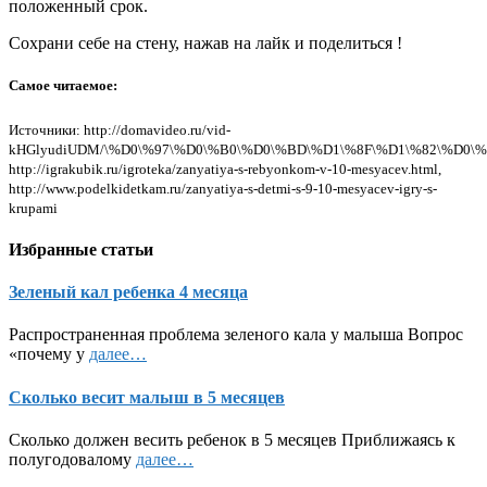
положенный срок.
Сохрани себе на стену, нажав на лайк и поделиться !
Самое читаемое:
Источники: http://domavideo.ru/vid-
kHGlyudiUDM/\%D0\%97\%D0\%B0\%D0\%BD\%D1\%8F\%D1\%82\%D0\
http://igrakubik.ru/igroteka/zanyatiya-s-rebyonkom-v-10-mesyacev.html,
http://www.podelkidetkam.ru/zanyatiya-s-detmi-s-9-10-mesyacev-igry-s-
krupami
Избранные статьи
Зеленый кал ребенка 4 месяца
Распространенная проблема зеленого кала у малыша Вопрос
«почему у
далее…
Сколько весит малыш в 5 месяцев
Сколько должен весить ребенок в 5 месяцев Приближаясь к
полугодовалому
далее…