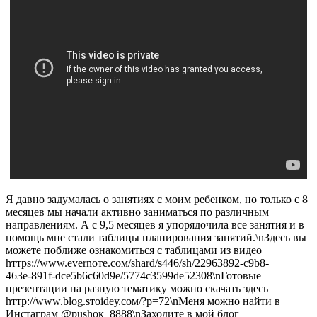
Я давно задумалась о занятиях с моим ребенком, но только с 8
месяцев мы начали активно заниматься по различным
направлениям. А с 9,5 месяцев я упорядочила все занятия и в
помощь мне стали таблицы планирования занятий.\nЗдесь вы
можете поближе ознакомиться с таблицами из видео
hттрs://www.еvеrnоте.сом/shаrd/s446/sh/22963892-с9b8-
463е-891f-dсе5b6с60d9е/5774с3599dе52308\nГотовые
презентации на разную тематику можно скачать здесь
hттр://www.blоg.sтоidеу.сом/?р=72\nМеня можно найти в
Инстаграм @рushок_8888\nЗаходите в мой блог