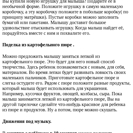
Вы купили новую игрушку для малыша? Подарите её в
необычной форме. Положите игрушку в самую маленькую
коробочку, а эту коробочку положите в побольше коробку( по
принципу матрёшки). Пустые коробки можно заполнить
бумагой или пакетами. Малышу доставит большое
удовольствие отыскивать игрушку. Когда малыш найдет её,
порадуйтесь вместе с ним и похвалите его.
Поделка из картофельного пюре
.
Можно предложить малышу заняться лепкой из
картофельного пюре. Это будет для него новый способ
творчества. Здесь ребенок познакомиться с новым, для себя,
материалом. Во время лепки будет развивать ловкость своих
маленьких пальчиков. Приготовьте картофельное пюре и
слегка остудите его. Рядом с пюре положите разные продукты,
который малыш будет использовать для украшения.
Например, кусочки фруктов, овощей, колбасы, сыра. Пока
малыш занимается лепкой из картофельного пюре, Вы на
другой тарелочке сделайте что-нибудь красивое для ребенка
из пюре и продуктов. Ну а потом, пюре можно скушать.
Движения под музыку.