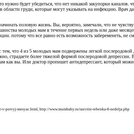
то нужно будет убедиться, что нет никакой закупорки каналов. 
в области груди, которые могут указывать на инфекцию. Врач да
чинать половую жизнь. Вы, вероятно, замечали, что не чувству
ьшинства молодых мам в течение первых недель или даже месяцев
ии. потому что все равно есть возможность забеременеть, не с
 с тем, что 4 из 5 молодых мам подвержены легкой послеродовой
можно, страдаете более тяжелой формой послеродовой депрессии.
мам как вы. Или доктор пропишет антидепрессант, который можн
-pervyj-mesyac.html, http://www.mumbaby.ru/razvitie-rebenka-6-nedelja.php