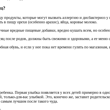
яц?
у продукты, которые могут вызвать аллергию и дисбактериоз у 
 в пищу орехи (особенно арахис), яйца, коровье молоко.
ичные вредные пищевые добавки, вредно кушать всем, но особен
яц после родов, должны быть свежими и здоровыми, а ее меню
ная обувь, и если у нее пока нет времени гулять по магазинам, 
ебенка. Первая улыбка появляется у всех детей примерно в одном
, только-для-вас улыбкой. Это, конечно же, заставит родительск
т самым лучшим после такого чуда.
у