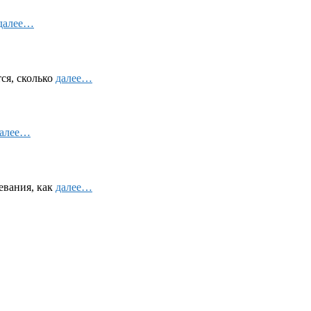
далее…
ся, сколько
далее…
алее…
евания, как
далее…