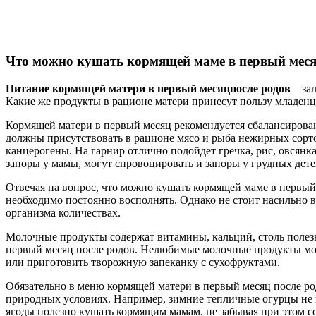
Что можно кушать кормящей маме в первый меся
Питание кормящей матери в первый месяц
после родов
– за
Какие же продукты в рационе матери принесут пользу младенц
Кормящей матери в первый месяц рекомендуется сбалансирован
должны присутствовать в рационе мясо и рыба нежирных сорто
канцерогены. На гарнир отлично подойдет гречка, рис, овсянк
запоры у мамы, могут спровоцировать и запоры у грудных дет
Отвечая на вопрос, что можно кушать кормящей маме в первый 
необходимо постоянно восполнять. Однако не стоит насильно 
организма количествах.
Молочные продукты содержат витамины, кальций, столь полезн
первый месяц после родов. Нелюбимые молочные продукты можн
или приготовить творожную запеканку с сухофруктами.
Обязательно в меню кормящей матери в первый месяц после ро
природных условиях. Например, зимние тепличные огурцы не пр
ягоды полезно кушать кормящим мамам, не забывая при этом с