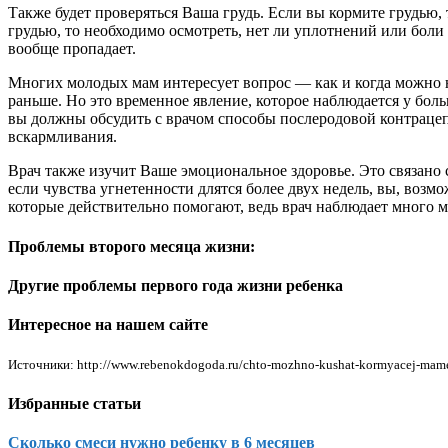
Также будет проверяться Ваша грудь. Если вы кормите грудью, 
грудью, то необходимо осмотреть, нет ли уплотнений или боли 
вообще пропадает.
Многих молодых мам интересует вопрос — как и когда можно на
раньше. Но это временное явление, которое наблюдается у бол
вы должны обсудить с врачом способы послеродовой контрацепц
вскармливания.
Врач также изучит Ваше эмоциональное здоровье. Это связано
если чувства угнетенности длятся более двух недель, вы, воз
которые действительно помогают, ведь врач наблюдает много 
Проблемы второго месяца жизни:
Другие проблемы первого года жизни ребенка
Интересное на нашем сайте
Источники: http://www.rebenokdogoda.ru/chto-mozhno-kushat-kormyacej-mame-v
Избранные статьи
Сколько смеси нужно ребенку в 6 месяцев