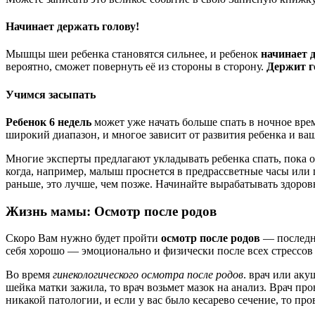
Начинает держать голову!
Мышцы шеи ребенка становятся сильнее, и ребенок
начинает 
вероятно, сможет повернуть её из стороны в сторону.
Держит г
Учимся засыпать
Ребенок 6 недель
может уже начать больше спать в ночное время
широкий диапазон, и многое зависит от развития ребенка и ва
Многие эксперты предлагают укладывать ребенка спать, пока о
когда, например, малыш проснется в предрассветные часы или п
раньше, это лучше, чем позже. Начинайте вырабатывать здоровы
Жизнь мамы: Осмотр после родов
Скоро Вам нужно будет пройти
осмотр после родов
— последни
себя хорошо — эмоционально и физически после всех стрессов 
Во время
гинекологического осмотра после родов
. врач или ак
шейка матки зажила, то врач возьмет мазок на анализ. Врач пр
никакой патологии, и если у вас было кесарево сечение, то пр