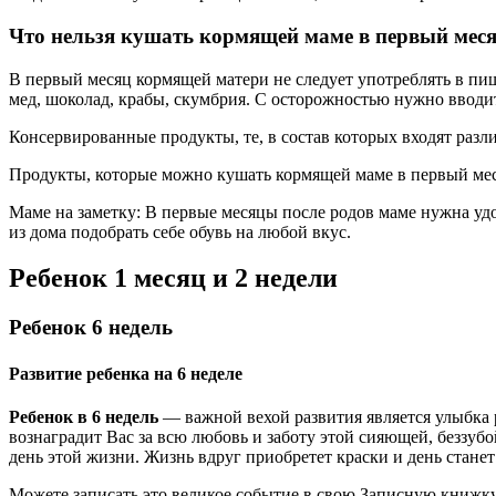
Что нельзя кушать кормящей маме в первый мес
В первый месяц кормящей матери не следует употреблять в пищ
мед, шоколад, крабы, скумбрия. С осторожностью нужно вводить
Консервированные продукты, те, в состав которых входят разл
Продукты, которые можно кушать кормящей маме в первый мес
Маме на заметку: В первые месяцы после родов маме нужна удоб
из дома подобрать себе обувь на любой вкус.
Ребенок 1 месяц и 2 недели
Ребенок 6 недель
Развитие ребенка на 6 неделе
Ребенок в 6 недель
— важной вехой развития является улыбка р
вознаградит Вас за всю любовь и заботу этой сияющей, беззубой
день этой жизни. Жизнь вдруг приобретет краски и день стане
Можете записать это великое событие в свою Записную книжк