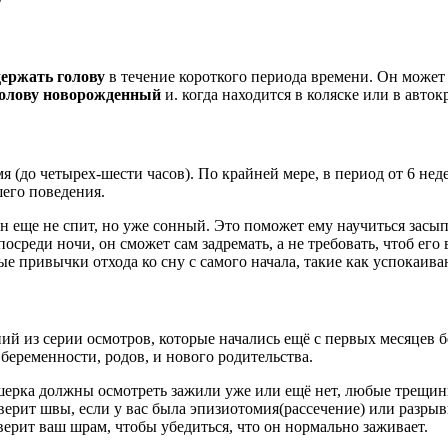
держать голову
в течение короткого периода времени. Он может п
олову новорожденный
и. когда находится в коляске или в авток
 (до четырех-шести часов). По крайней мере, в период от 6 неде
шего поведения.
н еще не спит, но уже сонный. Это поможет ему научиться засы
осреди ночи, он сможет сам задремать, а не требовать, чтоб его
е привычки отхода ко сну с самого начала, такие как успокаива
й из серии осмотров, которые начались ещё с первых месяцев б
беременности, родов, и нового родительства.
ушерка должны осмотреть зажили уже или ещё нет, любые трещин
оверит швы, если у вас была эпизиотомия(рассечение) или разры
оверит ваш шрам, чтобы убедиться, что он нормально заживает.