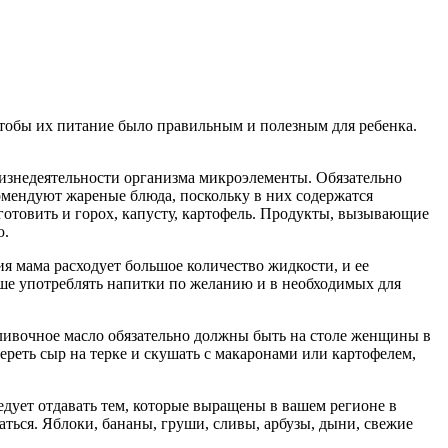
 чтобы их питание было правильным и полезным для ребенка.
жизнедеятельности организма микроэлементы. Обязательно
омендуют жареные блюда, поскольку в них содержатся
готовить и горох, капусту, картофель. Продукты, вызывающие
ю.
я мама расходует большое количество жидкости, и ее
чше употреблять напитки по желанию и в необходимых для
сливочное масло обязательно должны быть на столе женщины в
реть сыр на терке и скушать с макаронами или картофелем,
дует отдавать тем, которые выращены в вашем регионе в
ться. Яблоки, бананы, груши, сливы, арбузы, дыни, свежие