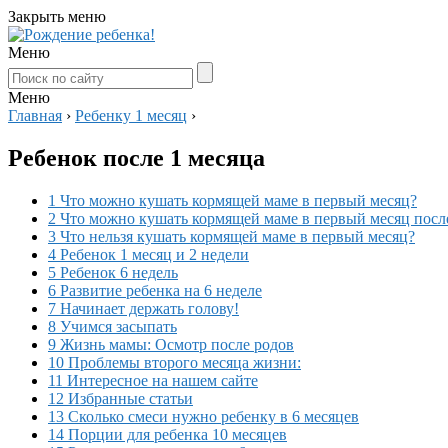
Закрыть меню
Меню
Меню
Главная
›
Ребенку 1 месяц
›
Ребенок после 1 месяца
1 Что можно кушать кормящей маме в первый месяц?
2 Что можно кушать кормящей маме в первый месяц посл
3 Что нельзя кушать кормящей маме в первый месяц?
4 Ребенок 1 месяц и 2 недели
5 Ребенок 6 недель
6 Развитие ребенка на 6 неделе
7 Начинает держать голову!
8 Учимся засыпать
9 Жизнь мамы: Осмотр после родов
10 Проблемы второго месяца жизни:
11 Интересное на нашем сайте
12 Избранные статьи
13 Сколько смеси нужно ребенку в 6 месяцев
14 Порции для ребенка 10 месяцев