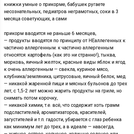
книжки умные о прикорме, бабушек ругаете
несознательных, педиатров неграмотных, соки в 3
месяца советующих, а сами
прикорм вводится не раньше 6 месяцев,
— продукты вводятся по принципу от НЕаллегенных к
частично аллергенным. к частично аллергенным
относятся: картофель (как это ни странно!), тыква,
морковь, яичный желток, красные виды яблок и ягод.
к очень аллергенным — свекла, куриное мясо,
клубника/земляника, цитрусовые, яичный белок, мед.
— никакой жаренной пищи и мясных бульонов до трех
лет, с 1,5-2 лет можно жарить продукты на гриле, но
снимать потом корочку,
— никакой химии, т.е. всё, что содержит хоть грамм
подсластителей, ароматизаторов, красителей,
загустителей и т.п. гадости, убирается с глаз ребенка
как минимум лет до трех, а в идеале — навсегда,
— жирное, острое, копченое, излишне соленое или