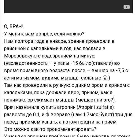
О, ВРАЧ!
У меня к вам вопрос, если можно?
Нам полтора года в январе, зрение проверяли в
районной с капельками в год, нас послали в
Морозовскую с подозрением на минус.
(наследственность — у папы -15 было(ставили) во
время призывного возраста, после — вышло на -7,5 с
астигматизмом, видимо мышцы сильные 🙂 )
Там нас проверили в ручную с диким ором и криком с
капельками, пока держали двое, причем, как я
понимаю, ор сжимает мышцы (мешает ли это?).
Врач назначила купить атропин (Atropini sulfatis),
развести до 0,1, и ф веврале (нам 1,7мес будет) три дня
перед приемом капать, а потом придти на прием.
Это можно как-то прокомментировать?
У меня со зрением проблем не было никогда, поэтому