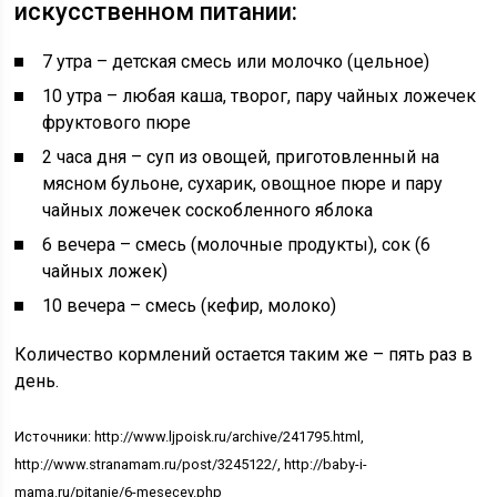
искусственном питании:
7 утра – детская смесь или молочко (цельное)
10 утра – любая каша, творог, пару чайных ложечек
фруктового пюре
2 часа дня – суп из овощей, приготовленный на
мясном бульоне, сухарик, овощное пюре и пару
чайных ложечек соскобленного яблока
6 вечера – смесь (молочные продукты), сок (6
чайных ложек)
10 вечера – смесь (кефир, молоко)
Количество кормлений остается таким же – пять раз в
день.
Источники: http://www.ljpoisk.ru/archive/241795.html,
http://www.stranamam.ru/post/3245122/, http://baby-i-
mama.ru/pitanie/6-mesecev.php