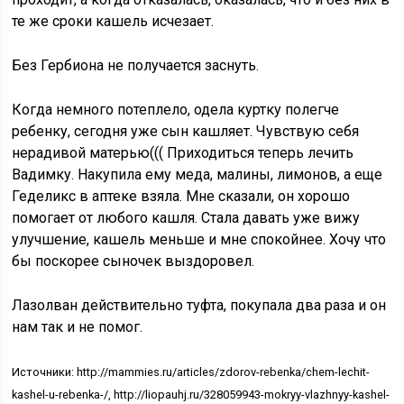
те же сроки кашель исчезает.
Без Гербиона не получается заснуть.
Когда немного потеплело, одела куртку полегче
ребенку, сегодня уже сын кашляет. Чувствую себя
нерадивой матерью((( Приходиться теперь лечить
Вадимку. Накупила ему меда, малины, лимонов, а еще
Геделикс в аптеке взяла. Мне сказали, он хорошо
помогает от любого кашля. Стала давать уже вижу
улучшение, кашель меньше и мне спокойнее. Хочу что
бы поскорее сыночек выздоровел.
Лазолван действительно туфта, покупала два раза и он
нам так и не помог.
Источники: http://mammies.ru/articles/zdorov-rebenka/chem-lechit-
kashel-u-rebenka-/, http://liopauhj.ru/328059943-mokryy-vlazhnyy-kashel-