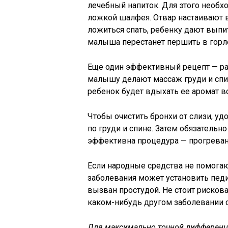
лечебный напиток. Для этого необхо
ложкой шалфея. Отвар настаивают в
ложиться спать, ребенку дают выпить
малыша перестанет першить в горле
Еще один эффективный рецепт — рас
малышу делают массаж груди и спин
ребенок будет вдыхать ее аромат в
Чтобы очистить бронхи от слизи, уд
по груди и спине. Затем обязатель
эффективна процедура — прогреван
Если народные средства не помогаю
заболевания может установить педи
вызван простудой. Не стоит риско
каком-нибудь другом заболевании с
Для максимально точной дифференц