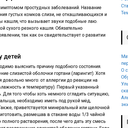
Ст
имптомом простудных заболеваний. Название
Те
ния густых комков слизи, не откашливающихся и
 кашля, что вызывает звуки подобные лаю.
ой сухого резкого кашля. Обязательно
явлении, так как он свидетельствует о развитии
у детей
Ма
пе
ходимо выяснить причину подобного состояния.
О 
ие слизистой оболочки гортани (ларингит). Хотя
Об
я довольно много: от аллергии до реакции на
Ул
влажность и температуру). Первый указанный
ск
 Для того чтобы хоть немного сгладить ситуацию,
Ал
малыша, необходимо иметь под рукой мёд,
эк
 Также, приветствуется минеральный или щелочной
иготовить, размешав в стакане воды 1/3 чайной
полного растворения, после чего дать эту смесь