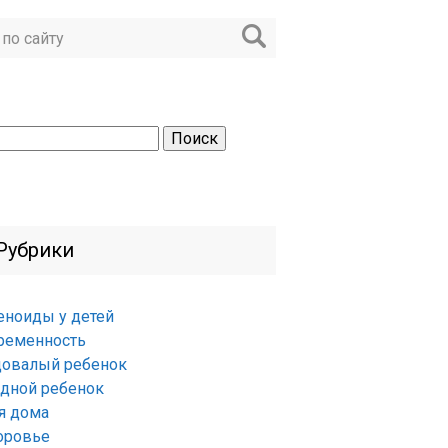
ти:
Рубрики
еноиды у детей
ременность
довалый ребенок
удной ребенок
я дома
оровье