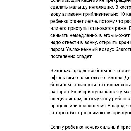
Если лающий кашель не прекращает
сделать малышу ингаляцию. В кастр
воду вливаем приблизительно 10 к
ребенка станет легче, потому что р
или его приступы становятся реже. 
снимать немедленно. в этом может 
надо отнести в ванну, открыть кран
паром. Увлажненный воздух благот
постепенно спадет.
В аптеках продается большое колич
эффективно помогают от кашля. Дело
большом количестве всевозможные
на горло. Если приступы кашля у ма
специалистам, потому что у ребенк
процесс или осложнения. В народе 
которых быстро снимаются приступы
Если у ребенка ночью сильный при