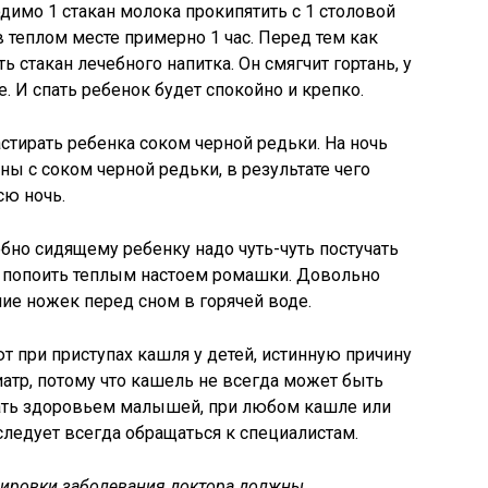
димо 1 стакан молока прокипятить с 1 столовой
 теплом месте примерно 1 час. Перед тем как
 стакан лечебного напитка. Он смягчит гортань, у
. И спать ребенок будет спокойно и крепко.
тирать ребенка соком черной редьки. На ночь
ы с соком черной редьки, в результате чего
сю ночь.
обно сидящему ребенку надо чуть-чуть постучать
но попоить теплым настоем ромашки. Довольно
ие ножек перед сном в горячей воде.
т при приступах кашля у детей, истинную причину
атр, потому что кашель не всегда может быть
вать здоровьем малышей, при любом кашле или
ледует всегда обращаться к специалистам.
ировки заболевания доктора должны