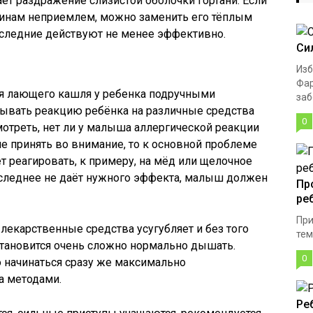
ает раздражение слизистой оболочки гортани. Если
ичинам неприемлем, можно заменить его тёплым
следние действуют не менее эффективно.
Си
Изб
Фар
я лающего кашля у ребенка подручными
заб
тывать реакцию ребёнка на различные средства
0
мотреть, нет ли у малыша аллергической реакции
не принять во внимание, то к основной проблеме
т реагировать, к примеру, на мёд или щелочное
последнее не даёт нужного эффекта, малыш должен
Пр
ре
При
а лекарственные средства усугубляет и без того
тем
становится очень сложно нормально дышать.
0
начинаться сразу же максимально
а методами.
Ре