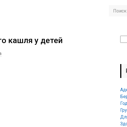
о кашля у детей
Най
а
Ад
Бе
Го
Гр
Дл
Зд