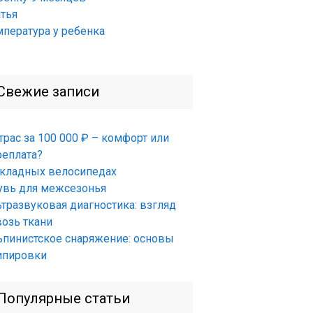
атья
мпература у ребенка
Свежие записи
трас за 100 000 ₽ – комфорт или
реплата?
складных велосипедах
увь для межсезонья
ьтразвуковая диагностика: взгляд
возь ткани
ьпинистское снаряжение: основы
ипировки
Популярные статьи