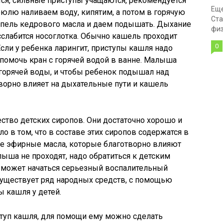
ся, сильные приступы учащаются, рекомендуется
Еще
юлю наливаем воду, кипятим, а потом в горячую
Ста
апель кедрового масла и даем подышать. Дыхание
физ
асслабится носоглотка. Обычно кашель проходит
0
Если у ребенка ларингит, приступы кашля надо
помочь кран с горячей водой в ванне. Малыша
 горячей воды, и чтобы ребенок подышал над
ворно влияет на дыхательные пути и кашель
ество детских сиропов. Они достаточно хорошо и
 в том, что в составе этих сиропов содержатся в
 эфирные масла, которые благотворно влияют
лыша не проходят, надо обратиться к детским
а может начаться серьезный воспалительный
существует ряд народных средств, с помощью
 кашля у детей.
ступ кашля, для помощи ему можно сделать