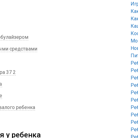
Иг
Ка
Ка
Ка
Ко
ебулайзером
Мо
Но
ыми средствами
Пи
Ре
Ре
ра 37 2
Ре
в
Ре
Ре
е
Ре
валого ребенка
Ре
Ре
Ре
Ре
я у ребенка
Ре