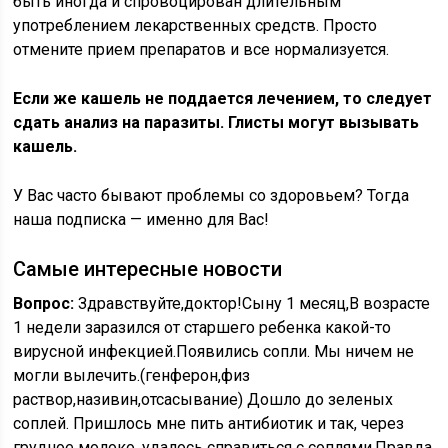
быть иногда и спровоцирован длительным
употреблением лекарственных средств. Просто
отмените прием препаратов и все нормализуется.
Если же кашель не поддается лечением, то следует
сдать анализ на паразиты. Глисты могут вызывать
кашель.
У Вас часто бывают проблемы со здоровьем? Тогда
наша подписка — именно для Вас!
Самые интересные новости
Вопрос:
Здравствуйте,доктор!Сыну 1 месяц,В возрасте
1 недели заразился от старшего ребенка какой-то
вирусной инфекцией.Появились сопли. Мы ничем не
могли вылечить.(генферон,физ
раствор,називин,отсасывание) Дошло до зеленых
соплей. Пришлось мне пить антибиотик и так, через
грудное молоко, удалось справиться с соплями.Правда