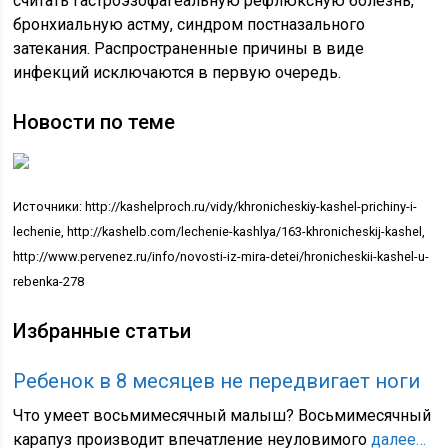
считать гастроэзофагеальную рефлюксную болезнь,
бронхиальную астму, синдром постназального
затекания. Распространенные причины в виде
инфекций исключаются в первую очередь.
Новости по теме
Источники: http://kashelproch.ru/vidy/khronicheskiy-kashel-prichiny-i-
lechenie, http://kashelb.com/lechenie-kashlya/163-khronicheskij-kashel,
http://www.pervenez.ru/info/novosti-iz-mira-detei/hronicheskii-kashel-u-
rebenka-278
Избранные статьи
Ребенок в 8 месяцев не передвигает ноги
Что умеет восьмимесячный малыш? Восьмимесячный
карапуз производит впечатление неуловимого
далее…