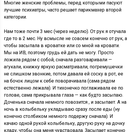
Многие женские проблемы, перед которыми пасуют
лучшие психиатры, часто решает парикмахер второй
категории.
Нам тоже почти 3 мес (через неделю). От рук я отучала
где то в 2 мес. Ну всмысле не совсем конечно от рук, а
чтобы засыпала в кроватке или со мной на кровати.
Мы на ИВ, поэтому грудь ей дать не могу. Просто
ложила рядом с собой, сначала разговаривали —
агукали, книжку яркую расматривали, погремушечки
не слишком звонкие, потом давала ей соску в рот, ее
на бочок лицом к себе поворачивала (сама рядом
естественно лежала). И тихонечко поглаживала ее по
голове, сама прикрывала глаза — как будто засыпаю.
Доченька сначала немного повозится , и засыпает. А на
ночь в колыбельку укладываю сразу после еды (ну
конечно столбиком немного подержу сначала). И
качаю одной рукой колыбельку, другую руку на дочку
кладу, чтобы она меня чувствовала. Засыпает конечно