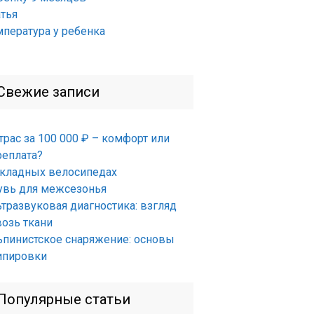
атья
мпература у ребенка
Свежие записи
трас за 100 000 ₽ – комфорт или
реплата?
складных велосипедах
увь для межсезонья
ьтразвуковая диагностика: взгляд
возь ткани
ьпинистское снаряжение: основы
ипировки
Популярные статьи