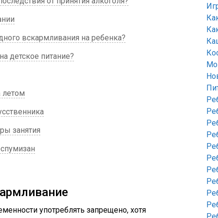
оследствия от принятия алкоголя?
Иг
Ка
ании
Ка
удного вскармливания на ребенка?
Ка
Ко
на детское питание?
Мо
Но
Пи
а летом
Ре
Ре
усственника
Ре
гры занятия
Ре
Ре
эспумизан
Ре
Ре
Ре
кармливание
Ре
Ре
менности употреблять запрещено, хотя
Ре