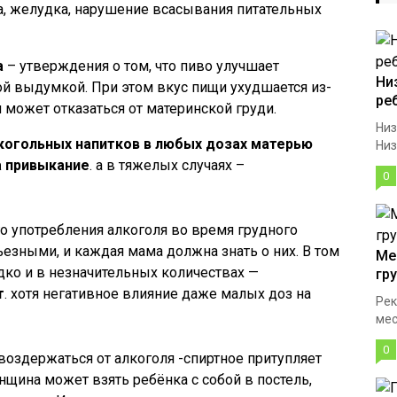
, желудка, нарушение всасывания питательных
а
– утверждения о том, что пиво улучшает
Ни
й выдумкой. При этом вкус пищи ухудшается из-
ре
 может отказаться от материнской груди.
Низ
когольных напитков в любых дозах матерью
Низ
а привыкание
. а в тяжелых случаях –
0
го употребления алкоголя во время грудного
езными, и каждая мама должна знать о них. В том
Ме
едко и в незначительных количествах —
гр
т
. хотя негативное влияние даже малых доз на
Рек
мес
0
 воздержаться от алкоголя -спиртное притупляет
щина может взять ребёнка с собой в постель,