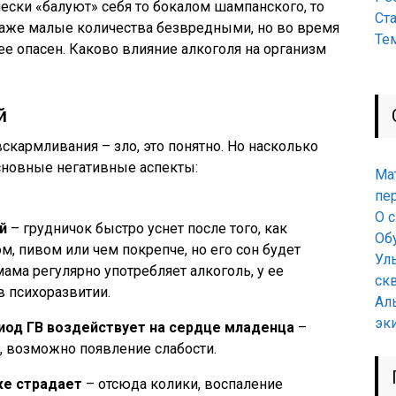
ски «балуют» себя то бокалом шампанского, то
Ст
даже малые количества безвредными, но во время
Те
е опасен. Каково влияние алкоголя на организм
й
вскармливания – зло, это понятно. Но насколько
сновные негативные аспекты:
Ма
пе
О 
й
– грудничок быстро уснет после того, как
Об
, пивом или чем покрепче, но его сон будет
Ул
ама регулярно употребляет алкоголь, у ее
ск
 психоразвитии.
Ал
эк
иод ГВ воздействует на сердце младенца
–
, возможно появление слабости.
же страдает
– отсюда колики, воспаление