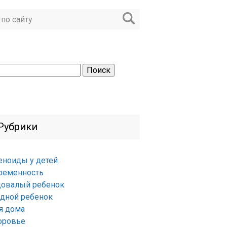
ти:
Рубрики
еноиды у детей
ременность
довалый ребенок
удной ребенок
я дома
оровье