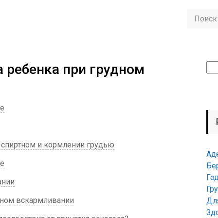
а ребенка при грудном
Най
ие
 спиртном и кормлении грудью
Ад
ме
Бе
Го
ании
Гр
удном вскармливании
Дл
Зд