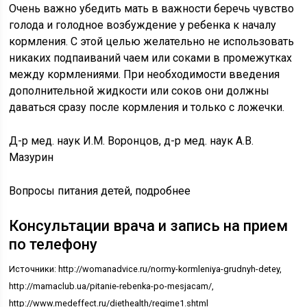
Очень важно убедить мать в важности беречь чувство
голода и голодное возбуждение у ребенка к началу
кормления. С этой целью желательно не использовать
никаких подпаиваний чаем или соками в промежутках
между кормлениями. При необходимости введения
дополнительной жидкости или соков они должны
даваться сразу после кормления и только с ложечки.
Д-р мед. наук И.М. Воронцов, д-р мед. наук А.В.
Мазурин
Вопросы питания детей, подробнее
Консультации врача и запись на прием
по телефону
Источники: http://womanadvice.ru/normy-kormleniya-grudnyh-detey,
http://mamaclub.ua/pitanie-rebenka-po-mesjacam/,
http://www.medeffect.ru/diethealth/regime1.shtml