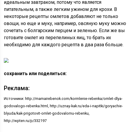
идеальным завтраком, потому что является
питательным, а также легким ужином для крохи. В
некоторые рецепты омлетов добавляют не только
овощи, но еще и муку, например, овсяную муку можно
сочетать с болгарским перцем и зеленью. Если же вы
готовите омлет из перепелиных яиц, то брать их
необходимо для каждого рецепта в два раза больше.
сохранить или поделиться:
Реклама:
Источники: http://mamairebenok.com/kormlenie-rebenka/omlet-dlya-
godovalogo-rebenka.html, http://uznay-kak.ru/eda-i-napitki/goryachie-
blyuda/kak-prigotovit-omlet-godovalomu-rebenku,
http://wpten.ru/p/332197