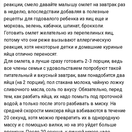
реакции, смело давайте малышу омлет на завтрак раз
в неделю, впоследствии добавляя в полезные
рецепты для годовалого ребенка из яиц еще и
морковь, зелень, кабачки, шпинат, брокколи.
Готовить омлет желательно из перепелиных яиц,
потому что они реже вызывают аллергическую
реакция, хотя некоторые детки и домашние куриные
яйца отлично переносят.
Для омлета, а лучше сразу готовить 2-3 порции, ведь
все члены семьи с удовольствием попробуют такой
питательный и вкусный завтрак, вам понадобится два
яйца (на 2 порции), пол стакана молока, чайную ложку
сливочного масла, соль по вкусу. Обязательно, перед
тем, как разбить яйца, их надо помыть под проточной
водой, а только после этого разбивать в миску. На
средней скорости миксера яйца взбиваются в течение
20 секунд, хотя можно превратить их в однородную
массу и с помощью вилки, но на это уйдет больше
времени. После 20 секунд, к яичной массе надо