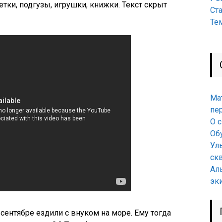
тки, подгузы, игрушки, книжки. Текст скрыт
Ст
Те
Ма
пе
О 
Об
Ул
ск
Ал
эк
сентябре ездили с внуком на море. Ему тогда