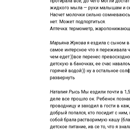
протирала все, до чего могли доста
жидкого мыла — руки малышам и се
Насчет молочки сильно сомневаюсь 
нет. Может подпортиться.
Аптечка: термометр, жаропонижающе
Марьяна Жукова
я ездила с сыном в 
самое интерсное что я переживала чт
чем едет:))все перенес превосходно.
детскую в баночках, ее счас навало
горячей водой:)) ну а остальное сол
развернуть
Наталия Рысь
Мы ездили почти в 1,5
деле все прошло ок. Ребенок познав
проводницу и заходил в гости в каж
добрый попался, кто посидит с ним, к
собой брала растворимую кашу (благ
детское питание, ив се то, что я зна