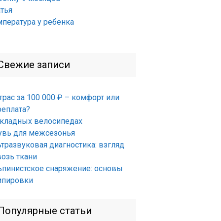
атья
мпература у ребенка
Свежие записи
трас за 100 000 ₽ – комфорт или
реплата?
складных велосипедах
увь для межсезонья
ьтразвуковая диагностика: взгляд
возь ткани
ьпинистское снаряжение: основы
ипировки
Популярные статьи