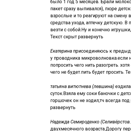
было 1 год 5 месяцев. Брали молоко
пакет сразу выпивался), пюре детски
взрослые и то реагируют на смену
средства ухода, аптечку детскую. В
везти с собой.Ну и конечно игрушки
Текст скрыт развернуть
Екатерина
присоединяюсь к предыду
у проводника микроволновка.если не
попросить чего нить разогреть. хотя
чего не будет.пить будет просить. Т
татьяна витютнева (левшина)
ездила 
суток.Взяла ему соки баночки с дет
горшочек он не ходил,тч всегда по
развернуть
Надежда Семироденко (Селивёрстов
двухмесячного возраста.Дорогу пер