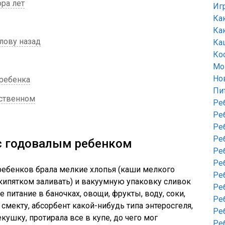
ра лет
Иг
Ка
Ка
лову назад
Ка
Ко
Мо
Но
ребенка
Пи
сственном
Ре
Ре
Ре
Ре
 с годовалым ребенком
Ре
Ре
ребенков брала мелкие хлопья (каши мелкого
Ре
 кипятком заливать) и вакуумную упаковку сливок
Ре
е питание в баночках, овощи, фрукты, воду, соки,
Ре
смекту, абсорбент какой-нибудь типа энтеросгеля,
Ре
кушку, протирала все в купе, до чего мог
Ре