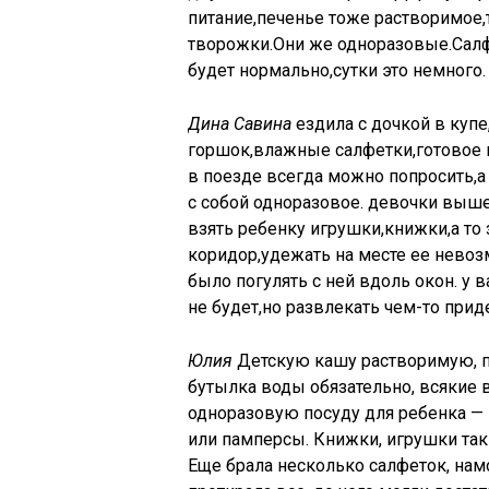
питание,печенье тоже растворимое,
творожки.Они же одноразовые.Сал
будет нормально,сутки это немного.
Дина Савина
ездила с дочкой в купе,
горшок,влажные салфетки,готовое п
в поезде всегда можно попросить,а 
с собой одноразовое. девочки выше 
взять ребенку игрушки,книжки,а то 
коридор,удежать на месте ее нево
было погулять с ней вдоль окон. у
не будет,но развлекать чем-то прид
Юлия
Детскую кашу растворимую, п
бутылка воды обязательно, всякие 
одноразовую посуду для ребенка — 
или памперсы. Книжки, игрушки таки
Еще брала несколько салфеток, на