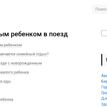
лым ребенком в поезд
Най
ым ребенком
намечается семейный отдых?
поезде с новорожденным
довалого ребенка
Ад
из еды
Бе
Го
Гр
Дл
ребенка
Зд