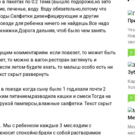
 в пакетах по 0.2 Тема (вышло подороже,но зато
е, печенье, воду. Воду обязательно,потому что
 воды.Салфетки дизенфицирующие и другие
Пр
 поезде для ребенка ничего не найдешь.Все надо
Что
,книжки.Дорога дальняя, чтоб было чем занять.
Нов
сво
щим комментариям. если повезет, то может быть
0
т, то можно в вагон ресторан заглянуть и
 если летом будете ехать, то малыш особо есть ни
Зу
екст скрыт развернуть
Кар
Усп
в поезде когда сыну было 1 год,ехали почти 2
ским питанием,разводила кашки и смеси.Тогда на
0
д рукой памперсы,влажные салфетки. Текст скрыт
Ме
…
Мы с ребенком каждые 3 мес.ездим с
Мес
еносит спокойно.брали с собой растворимое
мес