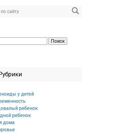
ти:
Рубрики
еноиды у детей
ременность
довалый ребенок
удной ребенок
я дома
оровье