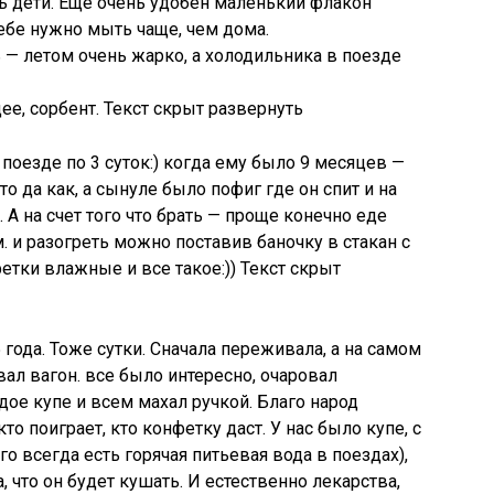
ть дети. Еще очень удобен маленький флакон
бе нужно мыть чаще, чем дома.
— летом очень жарко, а холодильника в поезде
е, сорбент. Текст скрыт развернуть
поезде по 3 суток:) когда ему было 9 месяцев —
о да как, а сынуле было пофиг где он спит и на
 А на счет того что брать — проще конечно еде
м. и разогреть можно поставив баночку в стакан с
фетки влажные и все такое:)) Текст скрыт
 года. Тоже сутки. Сначала переживала, а на самом
ал вагон. все было интересно, очаровал
дое купе и всем махал ручкой. Благо народ
то поиграет, кто конфетку даст. У нас было купе, с
о всегда есть горячая питьевая вода в поездах),
ла, что он будет кушать. И естественно лекарства,