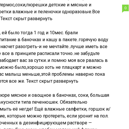
термос,соки,пюрешки детские и мясные и
0
фетки влажные и пеленочки одноразовые.Все
 Текст скрыт развернуть
 ей было тогда 1 год и 10мес. брали
итание в баночках и кашу в пакете..горячую воду
насчет разогреть-и не мечтайте..лучше иметь все
все в принципе расписали точно..не забудьте
забодает вас за сутки..и помню моя все рвалась в
зможно было,хорошо хоть не плацкарт и можно
 вас малыш меньше,этой проблемы наверно пока
ется все же. Текст скрыт развернуть
юре мясное и овощное в баночках, соки, большая
вкусности типа печенюшек. Обязательно
мыть её негде! Ещё влажные салфетки, горшок и/
е, которые можно протереть, если уронит на пол.
моченных в дезинфицирующем растворе —