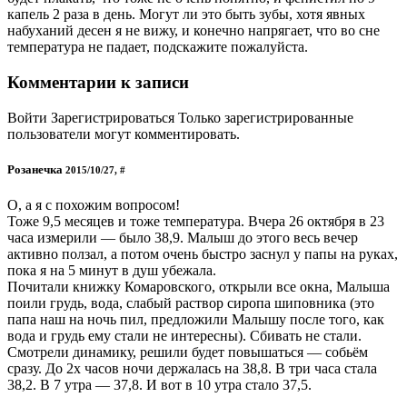
капель 2 раза в день. Могут ли это быть зубы, хотя явных
набуханий десен я не вижу, и конечно напрягает, что во сне
температура не падает, подскажите пожалуйста.
Комментарии к записи
Войти Зарегистрироваться Только зарегистрированные
пользователи могут комментировать.
Розанечка
2015/10/27, #
О, а я с похожим вопросом!
Тоже 9,5 месяцев и тоже температура. Вчера 26 октября в 23
часа измерили — было 38,9. Малыш до этого весь вечер
активно ползал, а потом очень быстро заснул у папы на руках,
пока я на 5 минут в душ убежала.
Почитали книжку Комаровского, открыли все окна, Малыша
поили грудь, вода, слабый раствор сиропа шиповника (это
папа наш на ночь пил, предложили Малышу после того, как
вода и грудь ему стали не интересны). Сбивать не стали.
Смотрели динамику, решили будет повышаться — собьём
сразу. До 2х часов ночи держалась на 38,8. В три часа стала
38,2. В 7 утра — 37,8. И вот в 10 утра стало 37,5.