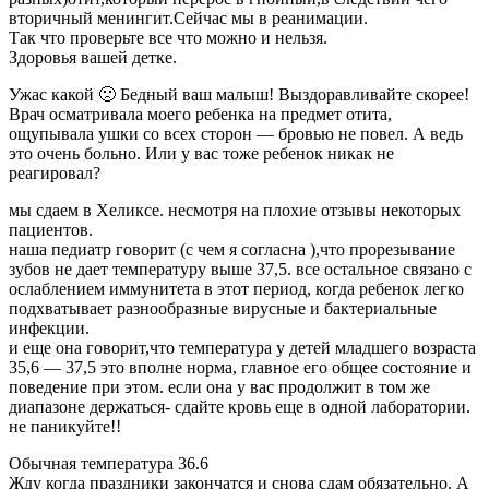
вторичный менингит.Сейчас мы в реанимации.
Так что проверьте все что можно и нельзя.
Здоровья вашей детке.
Ужас какой 🙁 Бедный ваш малыш! Выздоравливайте скорее!
Врач осматривала моего ребенка на предмет отита,
ощупывала ушки со всех сторон — бровью не повел. А ведь
это очень больно. Или у вас тоже ребенок никак не
реагировал?
мы сдаем в Хеликсе. несмотря на плохие отзывы некоторых
пациентов.
наша педиатр говорит (с чем я согласна ),что прорезывание
зубов не дает температуру выше 37,5. все остальное связано с
ослаблением иммунитета в этот период, когда ребенок легко
подхватывает разнообразные вирусные и бактериальные
инфекции.
и еще она говорит,что температура у детей младшего возраста
35,6 — 37,5 это вполне норма, главное его общее состояние и
поведение при этом. если она у вас продолжит в том же
диапазоне держаться- сдайте кровь еще в одной лаборатории.
не паникуйте!!
Обычная температура 36.6
Жду когда праздники закончатся и снова сдам обязательно. А