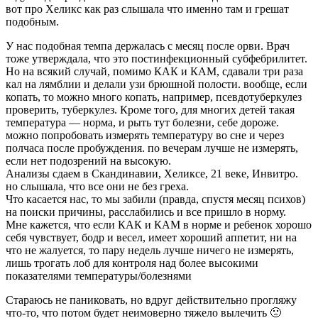
вот про Хеликс как раз слышала что именно там и грешат
подобным.
У нас подобная темпа держалась с месяц после орви. Врач
тоже утверждала, что это постинфекционный субфебрилитет.
Но на всякий случай, помимо КАК и КАМ, сдавали три раза
кал на лямблии и делали узи брюшной полости. вообще, если
копать, то можно много копать, например, псевдотуберкулез
проверить, туберкулез. Кроме того, для многих детей такая
температура — норма, и рыть тут болезни, себе дороже.
можно попробовать измерять температуру во сне и через
полчаса после пробуждения. по вечерам лучше не измерять,
если нет подозрений на высокую.
Анализы сдаем в Скандинавии, Хеликсе, 21 веке, Инвитро.
но слышала, что все они не без греха.
Что касается нас, то мы забили (правда, спустя месяц психов)
на поиски причины, расслабились и все пришло в норму.
Мне кажется, что если КАК и КАМ в норме и ребенок хорошо
себя чувствует, бодр и весел, имеет хороший аппетит, ни на
что не жалуется, то пару недель лучше ничего не измерять,
лишь трогать лоб для контроля над более высокими
показателями температуры/болезнями
Стараюсь не паниковать, но вдруг действительно прогляжу
что-то, что потом будет неимоверно тяжело вылечить 🙁