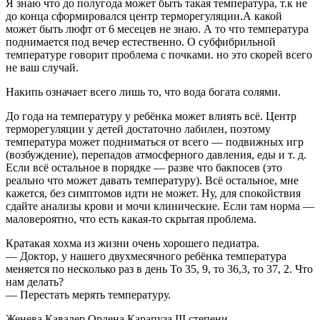
Я знаю что до полугода может быть такая температура, т.к не
до конца сформировался центр терморегуляции.А какой
может быть люфт от 6 месецев не знаю. А то что температура
поднимается под вечер естественно. О субфибрильной
температуре говорит проблема с почками. но это скорей всего
не ваш случай.
Накипь означает всего лишь то, что вода богата солями.
До года на температуру у ребёнка может влиять всё. Центр
терморегуляции у детей достаточно лабилен, поэтому
температура может подниматься от всего — подвижных игр
(возбуждение), перепадов атмосферного давления, еды и т. д.
Если всё остальное в порядке — разве что бакпосев (это
реально что может давать температуру). Всё остальное, мне
кажется, без симптомов идти не может. Ну, для спокойствия
сдайте анализы крови и мочи клинические. Если там норма —
маловероятно, что есть какая-то скрытая проблема.
Кратакая хохма из жизни очень хорошего педиатра.
— Доктор, у нашего двухмесячного ребёнка температура
меняется по несколько раз в день То 35, 9, то 36,3, то 37, 2. Что
нам делать?
— Перестать мерять температуру.
Женева Кавалер Ордена Карапуза ІІІ степени