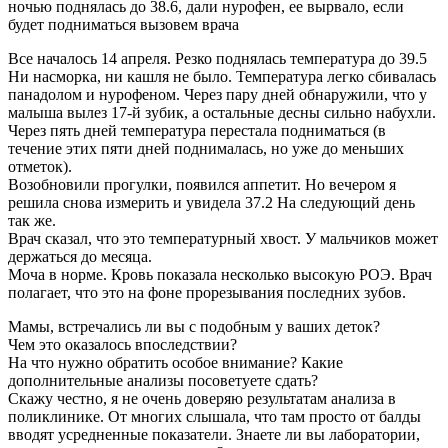
ночью поднялась до 38.6, дали нурофен, ее вырвало, если
будет подниматься вызовем врача
Все началось 14 апреля. Резко поднялась температура до 39.5
Ни насморка, ни кашля не было. Температура легко сбивалась
панадолом и нурофеном. Через пару дней обнаружили, что у
малыша вылез 17-й зубик, а остальные десны сильно набухли.
Через пять дней температура перестала подниматься (в
течение этих пяти дней поднималась, но уже до меньших
отметок).
Возобновили прогулки, появился аппетит. Но вечером я
решила снова измерить и увидела 37.2 На следующий день
так же.
Врач сказал, что это температурный хвост. У мальчиков может
держаться до месяца.
Моча в норме. Кровь показала несколько высокую РОЭ. Врач
полагает, что это на фоне прорезывания последних зубов.
Мамы, встречались ли вы с подобным у ваших деток?
Чем это оказалось впоследствии?
На что нужно обратить особое внимание? Какие
дополнительные анализы посоветуете сдать?
Скажу честно, я не очень доверяю результатам анализа в
поликлинике. От многих слышала, что там просто от балды
вводят усредненные показатели. Знаете ли вы лаборатории,