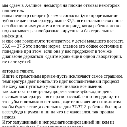
мы сдаем в Хеликсе. несмотря на плохие отзывы некоторых
пациентов.
наша педиатр говорит (с чем я согласна ),что прорезывание
зубов не дает температуру выше 37,5. все остальное связано с
ослаблением иммунитета в этот период, когда ребенок легко
подхватывает разнообразные вирусные и бактериальные
инфекции.
и еще она говорит,что температура у детей младшего возраста
35,6 — 37,5 это вполне норма, главное его общее состояние и
поведение при этом. если она у вас продолжит в том же
диапазоне держаться- сдайте кровь еще в одной лаборатории.
не паникуйте!!
автор.не тяните.
Идите к грамотным врачам-пусть исключают самое страшное.
температура дает понять,что идет воспалительный процесс!
Не хочу вас пугать,но у нас начиналось все именно
так..контакт по ветрянке,прорезывание зубов,один день
высокая температру—все врачи расслабленно твердили,что
это зубы и возможно ветрянка,ждите появление сыпи-потом
якобы будет легче ,а остальные дни 37-37,2..ребенок был при
весел,бодр и румян и ни на что не жаловался. так прошла
неделя.
Итог запущенный и непродиагносцированный ни кем из