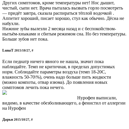
Других симптомов, кроме температуры нет! Нос дышит,
чистый, сыпи нет. Врача пыталась вызвать горло посмотреть
— придёт завтра, сказала распираться тёплой водочкой .
Аппетит хороший, писает хорошо, стул как обычно. Дёсна не
набухли.
Нижние зубы вылезли 2 месяца назад и с беспокойством-
нытьём-хныками и сбитым режимом сна. Но без температуры.
Больше зубов нет пока.
LunaT
2015/10/27, #
Если педиатр ничего явного не нашла, значит пока
наблюдайте. Темп не критичная, в пределах допустимых
норм. Соблюдайте параметры воздуха (темп 18-20С,
влажность 50-70\%), очень надо больше пить жидкости
(можно компоты, отвар изюма). До появления новых
симптомов лечить пока нечего.
Нурофен выписали,
видимо, в качестве обезболивающего, а фенистил от аллергии
на Нурофен
Дарья
2015/10/27, #