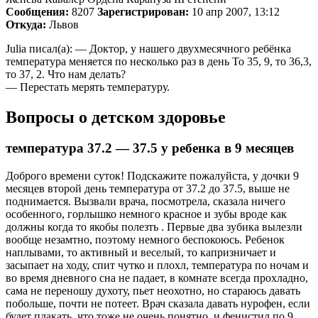
Сообщения:
8207
Зарегистрирован:
10 апр 2007, 13:12
Откуда:
Львов
Julia писал(а): — Доктор, у нашего двухмесячного ребёнка
температура меняется по несколько раз в день То 35, 9, то 36,3,
то 37, 2. Что нам делать?
— Перестать мерять температуру.
Вопросы о детском здоровье
температура 37.2 — 37.5 у ребенка в 9 месяцев
Доброго времени суток! Подскажите пожалуйста, у дочки 9
месяцев второй день температура от 37.2 до 37.5, выше не
поднимается. Вызвали врача, посмотрела, сказала ничего
особенного, горлышко немного красное и зубы вроде как
должны когда то якобы полезть . Первые два зубика вылезли
вообще незамтно, поэтому немного беспокоюсь. Ребенок
наплывами, то активный и веселый, то капризничает и
засыпает на ходу, спит чутко и плохл, температура по ночам и
во время дневного сна не падает, в комнате всегда прохладно,
сама не переношу духоту, пьет неохотно, но стараюсь давать
побольше, почти не потеет. Врач сказала давать нурофен, если
будет плакать, что тоже не очень понятно, и фенистил по 9