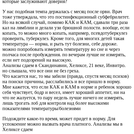
которые заслуживают доверия?
У нас подобная темпа держалась с месяц после орви. Врач
тоже утверждала, что это постинфекционный субфебрилитет.
Но на всякий случай, помимо КАК и КАМ, сдавали три раза
кал на лямблии и делали узи брюшной полости. вообще, если
копать, то можно много копать, например, псевдотуберкулез
проверить, туберкулез. Кроме того, для многих детей такая
температура — норма, и рыть тут болезни, себе дороже.
можно попробовать измерять температуру во сне и через
полчаса после пробуждения. по вечерам лучше не измерять,
если нет подозрений на высокую.
Анализы сдаем в Скандинавии, Хеликсе, 21 веке, Инвитро.
но слышала, что все они не без греха.
Что касается нас, то мы забили (правда, спустя месяц психов)
на поиски причины, расслабились и все пришло в норму.
Мне кажется, что если КАК и КАМ в норме и ребенок хорошо
себя чувствует, бодр и весел, имеет хороший аппетит, ни на
что не жалуется, то пару недель лучше ничего не измерять,
лишь трогать лоб для контроля над более высокими
показателями температуры/болезнями
Подождите какое-то время, может придет в норму. Для
успокоение можно вызвать врача платного. Анализы мы в
Хеликсе сдаем