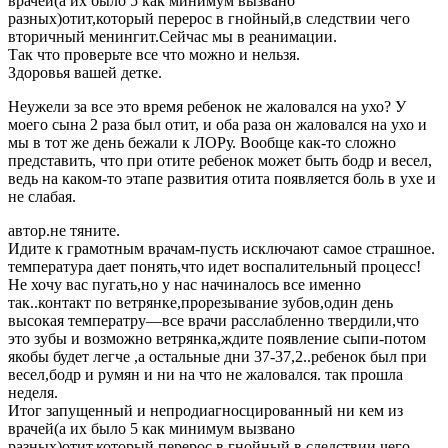
врачей(а их было 5 как минимум вызвано
разных)отит,который перерос в гнойный,в следствии чего
вторичный менингит.Сейчас мы в реанимации.
Так что проверьте все что можно и нельзя.
Здоровья вашей детке.
Неужели за все это время ребенок не жаловался на ухо? У
моего сына 2 раза был отит, и оба раза он жаловался на ухо и
мы в тот же день бежали к ЛОРу. Вообще как-то сложно
представить, что при отите ребенок может быть бодр и весел,
ведь на каком-то этапе развития отита появляется боль в ухе и
не слабая.
автор.не тяните.
Идите к грамотным врачам-пусть исключают самое страшное.
температура дает понять,что идет воспалительный процесс!
Не хочу вас пугать,но у нас начиналось все именно
так..контакт по ветрянке,прорезывание зубов,один день
высокая температру—все врачи расслабленно твердили,что
это зубы и возможно ветрянка,ждите появление сыпи-потом
якобы будет легче ,а остальные дни 37-37,2..ребенок был при
весел,бодр и румян и ни на что не жаловался. так прошла
неделя.
Итог запущенный и непродиагносцированный ни кем из
врачей(а их было 5 как минимум вызвано
разных)отит,который перерос в гнойный,в следствии чего