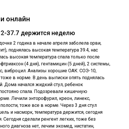
и онлайн
.2-37.7 держится неделю
дочке 2 годика в начале апреля заболела орви,
т), поднялась высокая температура 39.4, нас
лась высокая температура спала только после
триаксон (4 дня), гентамицин (5 дней), 2 системы,
кс, виброцил. Анализы хорошие ОАК: СОЭ-10,
 тоже в норме. В день выписки опять поднялась
й. Дома начался жидкий стул, ребенок
, постояно спала. Подозревали кишечную
рме. Лечили энторофурил, креон, линекс,
олости, тоже все в норме. Через 3 дня стул
ель и насморк, температура держится, сегодня
. Сегодня сделали ренгент легких, тоже без
ного диагноза нет, лечим экомед, нистатин,