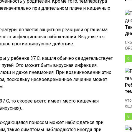
енность у родителей. Кроме того, температура
незначительно при длительном плаче и кишечных
Те
ературы является защитной реакцией организма
дн
 всего инфекционных заболеваний. Выделяется
Ско
щное противовирусное действие.
ОРВ
уры у ребенка 37 С, кашля обычно свидетельствует
0
путей. Это может быть вирусная инфекция,
оклюш и даже пневмония. При возникновении этих
ра, поскольку несвоевременное лечение может
Ре
м.
те
что
 37 С, то скорее всего имеет место кишечная
еще
вирусная).
0
овождающаяся поносом может наблюдаться при
тим, такие симптомы наблюдаются иногда при