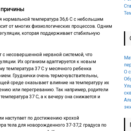
Ст
: причины
Те
тся нормальной температура 36,6 С с небольшим
исит от многих физиологических процессов. Одним
егуляции, которая поддерживает стабильную
 с несовершенной нервной системой, что
Ма
гуляции. Их организм адаптируется к новым
пе
му температура 37 С у месячного ребенка
О 
нием. Груднички очень термочувствительны,
Об
щей среде оказывает влияние на температуру их
Ул
ению или перегреванию. Так например, родители
ск
 температура 37 С, а к вечеру она снижается и
Ал
эк
ии наступает по достижению крохой
ура тела для новорожденного 37-37,2 градуса по