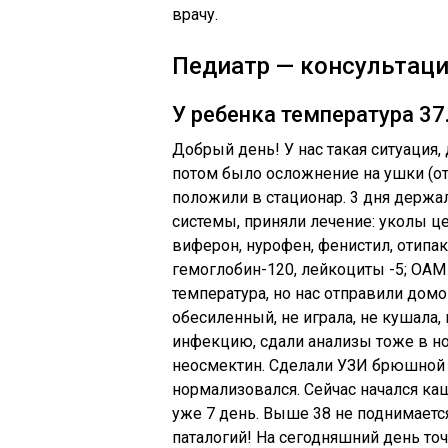
врачу.
Педиатр — консультаци
У ребенка температура 37
Добрый день! У нас такая ситуация, 
потом было осложнение на ушки (оти
положили в стационар. 3 дня держа
системы, приняли лечение: уколы цеф
виферон, нурофен, фенистил, отипа
гемоглобин-120, лейкоциты -5; ОАМ
температура, но нас отправили домо
обесиленный, не играла, не кушала
инфекцию, сдали анализы тоже в но
неосмектин. Сделали УЗИ брюшной п
нормализовался. Сейчас начался каш
уже 7 день. Выше 38 не поднимается
паталогий! На сегодняшний день точ