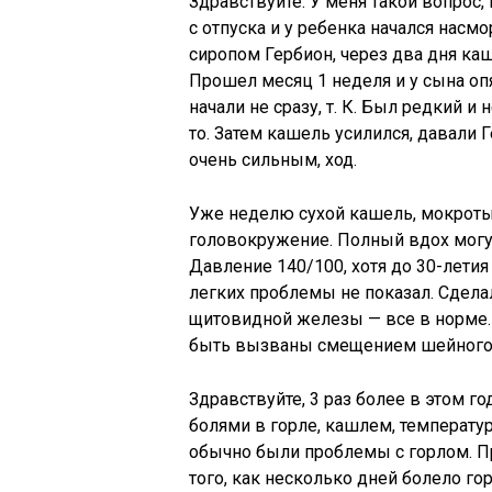
Здравствуйте. У меня такой вопрос,
с отпуска и у ребенка начался нас
сиропом Гербион, через два дня ка
Прошел месяц 1 неделя и у сына оп
начали не сразу, т. К. Был редкий и
то. Затем кашель усилился, давали 
очень сильным, ход.
Уже неделю сухой кашель, мокроты
головокружение. Полный вдох могу с
Давление 140/100, хотя до 30-лети
легких проблемы не показал. Сдела
щитовидной железы — все в норме. 
быть вызваны смещением шейного 
Здравствуйте, 3 раз более в этом 
болями в горле, кашлем, температур
обычно были проблемы с горлом. Пр
того, как несколько дней болело гор