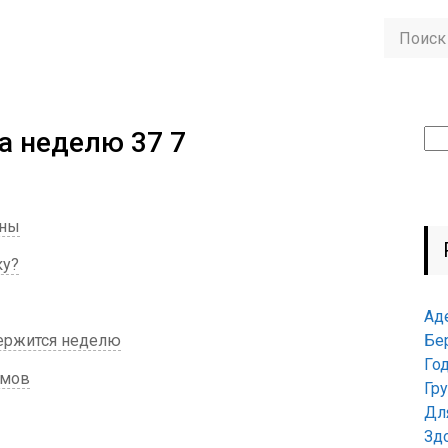
а неделю 37 7
Най
ины
ку?
Ад
держится неделю
Бе
Го
омов
Гр
Дл
Зд