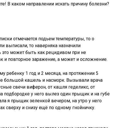
ите! В каком направлении искать причину болезни?
иски отмечается подьем температуры, то о
ли выписали, то наверняка назначили
 это может быть как рецидивом при не
 и повторное заражение, а может и осложнение.
му ребенку 1 год и 2 месяца, на протяжении 5
 не большой кашель и насморк. Вызывали врача
сные свечи виферон, от кашля геделикс, от
на подбородке у него вылез один прыщик и на губе
ала я прыщик зеленкой вечером, на утро у него
бах сверху и снизу ещё по одному гнойничку.