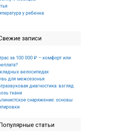
атья
мпература у ребенка
Свежие записи
трас за 100 000 ₽ – комфорт или
реплата?
складных велосипедах
увь для межсезонья
ьтразвуковая диагностика: взгляд
возь ткани
ьпинистское снаряжение: основы
ипировки
Популярные статьи