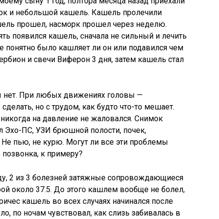
 моему сыну 1 год, полтора месяца назад приехали
морк и небольшой кашель. Кашель пролечили
шель прошел, насморк прошел через неделю.
ять появился кашель, сначала не сильный и лечить
 не понятно было кашляет ли он или подавился чем
Гербион и свечи Виферон 3 дня, затем кашель стал
 нет. При любых движениях головы —
делать, но с трудом, как будто что-то мешает.
я никогда на давление не жаловался. Снимок
л Эхо-ПС, УЗИ брюшной полости, почек,
Не пью, не курю. Могут ли все эти проблемы
позвонка, к примеру?
году, 2 из 3 болезней затяжные сопровождающиеся
ой около 37.5. До этого кашлем вообще не болел,
ичес кашель во всех случаях начинался после
ло, по ночам чувствовал, как слизь забивалась в