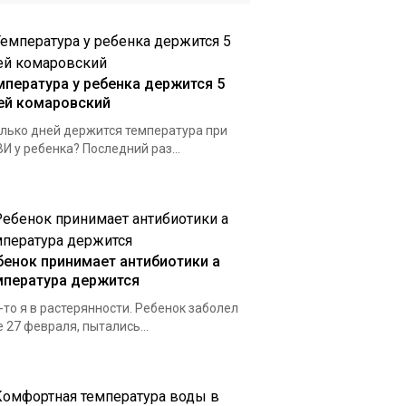
мпература у ребенка держится 5
ей комаровский
лько дней держится температура при
И у ребенка? Последний раз...
бенок принимает антибиотики а
мпература держится
-то я в растерянности. Ребенок заболел
 27 февраля, пытались...