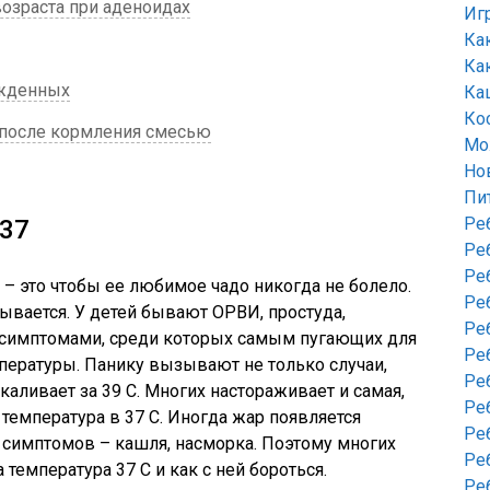
озраста при аденоидах
Иг
Ка
Ка
ожденных
Ка
Ко
 после кормления смесью
Мо
Но
Пи
Ре
 37
Ре
Ре
– это чтобы ее любимое чадо никогда не болело.
Ре
ывается. У детей бывают ОРВИ, простуда,
Ре
симптомами, среди которых самым пугающих для
Ре
пературы. Панику вызывают не только случаи,
Ре
каливает за 39 С. Многих настораживает и самая,
Ре
 температура в 37 С. Иногда жар появляется
Ре
 симптомов – кашля, насморка. Поэтому многих
Ре
 температура 37 С и как с ней бороться.
Ре